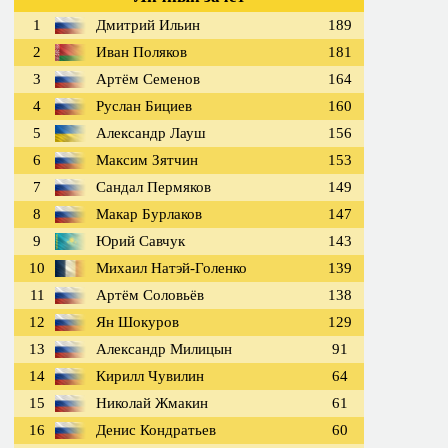
1
Дмитрий Ильин
189
2
Иван Поляков
181
3
Артём Семенов
164
4
Руслан Бициев
160
5
Александр Лауш
156
6
Максим Зятчин
153
7
Сандал Пермяков
149
8
Макар Бурлаков
147
9
Юрий Савчук
143
10
Михаил Натэй-Голенко
139
11
Артём Соловьёв
138
12
Ян Шокуров
129
13
Александр Милицын
91
14
Кирилл Чувилин
64
15
Николай Жмакин
61
16
Денис Кондратьев
60