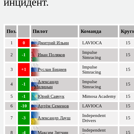
инцидент.
Поз.
Пилот
Команда
Круг
1
0
Дмитрий Ильин
LAVIOCA
15
Impulse
2
-1
Иван Поляков
15
Simracing
Impulse
3
+1
Руслан Бициев
15
Simracing
Александр
Impulse
4
-1
15
Милицын
Simracing
5
-1
Юрий Савчук
Mimosa Academy
15
6
-10
Артём Семенов
LAVIOCA
15
Independent
7
-3
Александр Лауш
15
Drivers
Independent
8
-4
Максим Зятчин
15