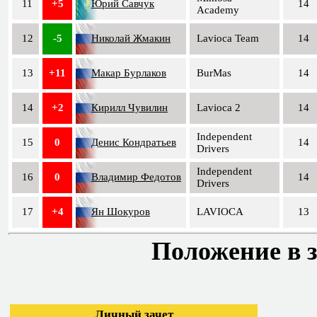
11
+5
Юрий Савчук
14
Academy
12
-5
Николай Жмакин
Lavioca Team
14
13
+11
Макар Бурлаков
BurMas
14
14
+2
Кирилл Чувилин
Lavioca 2
14
Independent
15
0
Денис Кондратьев
14
Drivers
Independent
16
0
Владимир Федотов
14
Drivers
17
+4
Ян Шокуров
LAVIOCA
13
Положение в з
Личный зачет