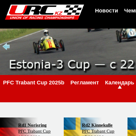
Новости
Чем
PFC Trabant Cup 2025b
Регламент
Календарь
Rd1 Norisring
Rd2 Kinnekulle
PFC Trabant Cup
PFC Trabant Cup