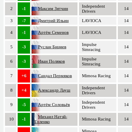
Independent
2
-1
Максим Зятчин
14
Drivers
3
-7
Дмитрий Ильин
LAVIOCA
14
4
-1
Артём Семенов
LAVIOCA
14
Impulse
5
-3
Руслан Бициев
14
Simracing
Impulse
6
-3
Иван Поляков
14
Simracing
7
+6
Сандал Пермяков
Mimosa Racing
14
Independent
8
+4
Александр Лауш
14
Drivers
Independent
9
-5
Артём Соловьёв
14
Drivers
Михаил Натэй-
10
-1
Mimosa Racing
14
Голенко
Mimosa