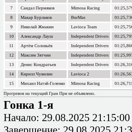
7
Сандал Пермяков
Mimosa Racing
01:25,57
8
Макар Бурлаков
BurMas
01:25,73
9
Николай Жмакин
Lavioca Team
01:25,75
10
Александр Лауш
Independent Drivers
01:25,79
11
Артём Соловьёв
Independent Drivers
01:25,86
12
Максим Зятчин
Independent Drivers
01:25,99
13
Денис Кондратьев
Independent Drivers
01:26,31
14
Кирилл Чувилин
Lavioca 2
01:26,56
15
Михаил Натэй-Голенко
Mimosa Racing
01:26,71
Прогревов на текущий Гран При не объявлено.
Гонка 1-я
Начало: 29.08.2025 21:15:00
Завершение: 29.08.2025 21: