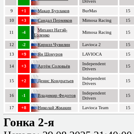
Drivers
9
+1
Макар Бурлаков
BurMas
15
10
+3
Сандал Пермяков
Mimosa Racing
15
Михаил Натэй-
11
-4
Mimosa Racing
15
Голенко
12
-2
Кирилл Чувилин
Lavioca 2
15
13
+9
Ян Шокуров
LAVIOCA
15
Independent
14
+3
Артём Соловьёв
15
Drivers
Independent
15
+2
Денис Кондратьев
15
Drivers
Independent
16
-1
Владимир Федотов
15
Drivers
17
+8
Николай Жмакин
Lavioca Team
15
Гонка 2-я