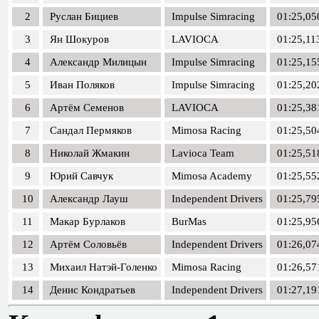
2
Руслан Бициев
Impulse Simracing
01:25,05
3
Ян Шокуров
LAVIOCA
01:25,11
4
Александр Милицын
Impulse Simracing
01:25,15
5
Иван Поляков
Impulse Simracing
01:25,20
6
Артём Семенов
LAVIOCA
01:25,38
7
Сандал Пермяков
Mimosa Racing
01:25,50
8
Николай Жмакин
Lavioca Team
01:25,51
9
Юрий Савчук
Mimosa Academy
01:25,55
10
Александр Лауш
Independent Drivers
01:25,79
11
Макар Бурлаков
BurMas
01:25,95
12
Артём Соловьёв
Independent Drivers
01:26,07
13
Михаил Натэй-Голенко
Mimosa Racing
01:26,57
14
Денис Кондратьев
Independent Drivers
01:27,19