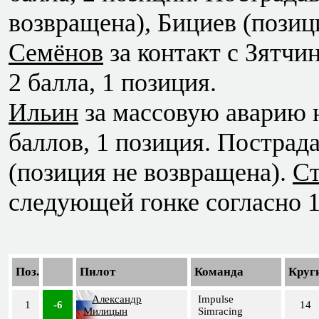
возвращена), Бициев (позиц
Семёнов
за контакт с Зятчин
2 балла, 1 позиция.
Ильин
за массовую аварию на
баллов, 1 позиция. Пострад
(позиция не возвращена).
Ст
следующей гонке согласно 1
Поз.
Пилот
Команда
Круг
Александр
Impulse
1
-6
14
Милицын
Simracing