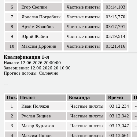
6
Егор Скопин
Частные пилоты
03:14,103
7
Ярослав Погребняк
Частные пилоты
03:15,770
8
Артём Жолобов
Частные пилоты
03:17,791
9
Юрий Жабин
Частные пилоты
03:19,514
10
Максим Доронин
Частные пилоты
03:21,416
Квалификация 1-я
Начало: 12.06.2026 20:00:00
Завершение: 12.06.2026 20:10:00
Прогноз погоды: Солнечно
---
Поз.
Пилот
Команда
Время
1
Иван Поляков
Частные пилоты
03:12,234
-
2
Руслан Бициев
Частные пилоты
03:12,342
-
3
Макар Бурлаков
Частные пилоты
03:13,047
-
4
Максим Попов
Частные пилоты
03:13,661
-