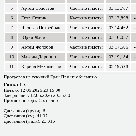
5
Артём Соловьёв
Частные пилоты
03:13,767
-
6
Егор Скопин
Частные пилоты
03:13,898
-
7
Ярослав Погребняк
Частные пилоты
03:14,462
-
8
Юрий Жабин
Частные пилоты
03:16,057
-
9
Артём Жолобов
Частные пилоты
03:17,506
-
10
Максим Доронин
Частные пилоты
03:19,184
-
11
Кирилл Мухаметшин
Частные пилоты
03:19,528
-
Прогревов на текущий Гран При не объявлено.
Гонка 1-я
Начало: 12.06.2026 20:15:00
Завершение: 12.06.2026 20:35:00
Прогноз погоды: Солнечно
Дистанция (круги): 6
Дистанция (км): 41.97
Дистанция (мили): 23.316
---