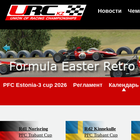
Новости
Чем
PFС Estonia-3 cup 2026
Регламент
Календарь
Rd1 Norisring
Rd2 Kinnekulle
PFC Trabant Cup
PFC Trabant Cup