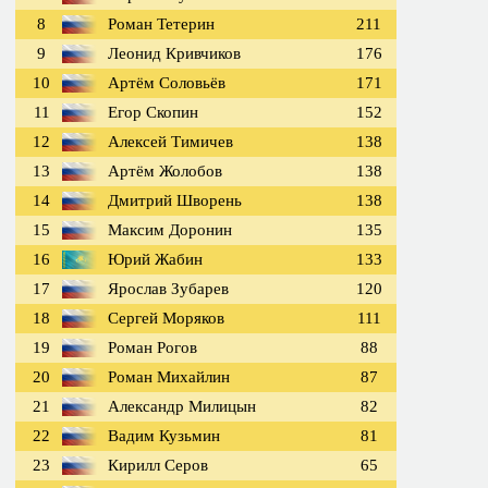
8
Роман Тетерин
211
9
Леонид Кривчиков
176
10
Артём Соловьёв
171
11
Егор Скопин
152
12
Алексей Тимичев
138
13
Артём Жолобов
138
14
Дмитрий Шворень
138
15
Максим Доронин
135
16
Юрий Жабин
133
17
Ярослав Зубарев
120
18
Сергей Моряков
111
19
Роман Рогов
88
20
Роман Михайлин
87
21
Александр Милицын
82
22
Вадим Кузьмин
81
23
Кирилл Серов
65