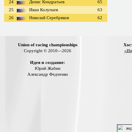
24
Денис Кондратьев
65
25
Иван Колупаев
63
26
Николай Серебряков
62
Union of racing championships
Хос
Copyright © 2010—2026
«Ин
Идея и создание:
Юрий Жабин
Александр Федченко