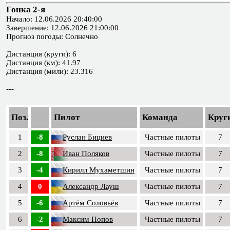
Гонка 2-я
Начало: 12.06.2026 20:40:00
Завершение: 12.06.2026 21:00:00
Прогноз погоды: Солнечно
Дистанция (круги): 6
Дистанция (км): 41.97
Дистанция (мили): 23.316
---
Поз.
Пилот
Команда
Круг
1
-8
Руслан Бициев
Частные пилоты
7
2
-8
Иван Поляков
Частные пилоты
7
3
-4
Кирилл Мухаметшин
Частные пилоты
7
4
0
Александр Лауш
Частные пилоты
7
5
-6
Артём Соловьёв
Частные пилоты
7
6
-2
Максим Попов
Частные пилоты
7