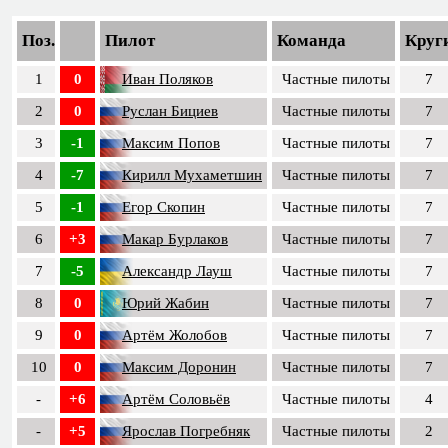
Поз.
Пилот
Команда
Круг
1
0
Иван Поляков
Частные пилоты
7
2
0
Руслан Бициев
Частные пилоты
7
3
-1
Максим Попов
Частные пилоты
7
4
-7
Кирилл Мухаметшин
Частные пилоты
7
5
-1
Егор Скопин
Частные пилоты
7
6
+3
Макар Бурлаков
Частные пилоты
7
7
-5
Александр Лауш
Частные пилоты
7
8
0
Юрий Жабин
Частные пилоты
7
9
0
Артём Жолобов
Частные пилоты
7
10
0
Максим Доронин
Частные пилоты
7
-
+6
Артём Соловьёв
Частные пилоты
4
-
+5
Ярослав Погребняк
Частные пилоты
2