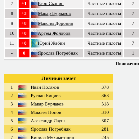
7
+1
Егор Скопин
Частные пилоты
7
8
+3
Макар Бурлаков
Частные пилоты
7
9
+8
Максим Доронин
Частные пилоты
7
10
+8
Артём Жолобов
Частные пилоты
7
11
+8
Юрий Жабин
Частные пилоты
7
-
0
Ярослав Погребняк
Частные пилоты
1
Положение 
Личный зачет
1
Иван Поляков
378
2
Руслан Бициев
363
3
Макар Бурлаков
318
4
Максим Попов
310
5
Александр Лауш
307
6
Ярослав Погребняк
281
7
Кирилл Мухаметшин
245