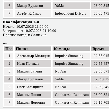
6
Макар Бурлаков
YaMa
03:00,31
7
Артём Кобяков
Independent Drivers
03:03,47
Квалификация 1-я
Начало: 10.07.2026 21:00:00
Завершение: 10.07.2026 21:10:00
Прогноз погоды: Солнечно
---
Поз.
Пилот
Команда
Время
1
Александр Милицын
Impulse Simracing
02:55,01
2
Иван Поляков
Impulse Simracing
02:55,45
3
Максим Зятчин
NoFear
02:55,57
4
Макар Бурлаков
YaMa
02:59,02
5
Олег Кальщиков
NoFear
02:59,54
6
Максим Попов
Gonkareski Rennteam
03:00,82
7
Максим Доронин
Gonkareski Rennteam
03:15,70