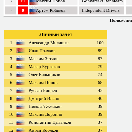
7
+1
Максим Попов
Gonkareski Rennteam
-
0
Артём Кобяков
Independent Drivers
Положение 
Личный зачет
1
Александр Милицын
100
2
Иван Поляков
89
3
Максим Зятчин
87
4
Макар Бурлаков
79
5
Олег Кальщиков
74
6
Максим Попов
68
7
Руслан Бициев
43
8
Дмитрий Ильин
40
9
Николай Жмакин
39
10
Максим Доронин
39
11
Константин Цыганков
37
12
Артём Кобяков
37