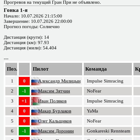
Прогревов на текущий Гран При не объявлено.
Гонка 1-я
Начало: 10.07.2026 21:15:00
Завершение: 10.07.2026 22:00:00
Прогноз погоды: Солнечно
Дистанция (круги): 14
Дистанция (км): 97.93
Дистанция (мили): 54.404
---
Поз.
Пилот
Команда
К
1
0
Александр Милицын
Impulse Simracing
2
-1
Максим Зятчин
NoFear
3
+1
Иван Поляков
Impulse Simracing
4
0
Макар Бурлаков
YaMa
5
0
Олег Кальщиков
NoFear
6
-1
Максим Доронин
Gonkareski Rennteam