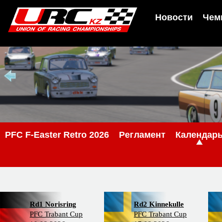
Новости
Чем
PFС F-Easter Retro 2026
Регламент
Календар
Rd1 Norisring
Rd2 Kinnekulle
PFC Trabant Cup
PFC Trabant Cup