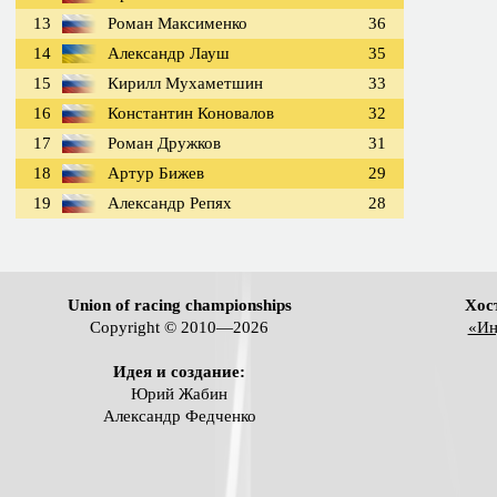
13
Роман Максименко
36
14
Александр Лауш
35
15
Кирилл Мухаметшин
33
16
Константин Коновалов
32
17
Роман Дружков
31
18
Артур Бижев
29
19
Александр Репях
28
Union of racing championships
Хос
Copyright © 2010—2026
«Ин
Идея и создание:
Юрий Жабин
Александр Федченко