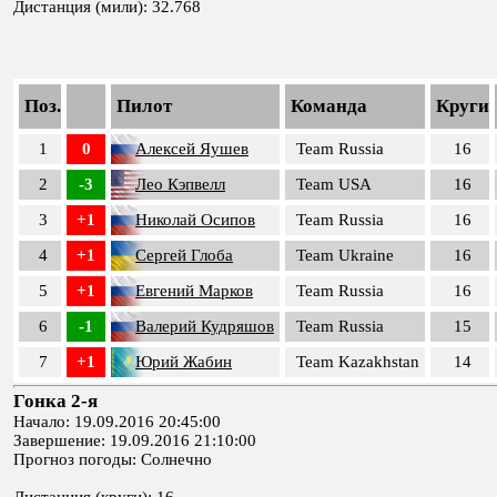
Дистанция (мили): 32.768
Поз.
Пилот
Команда
Круги
1
0
Алексей Яушев
Team Russia
16
2
-3
Лео Кэпвелл
Team USA
16
3
+1
Николай Осипов
Team Russia
16
4
+1
Сергей Глоба
Team Ukraine
16
5
+1
Евгений Марков
Team Russia
16
6
-1
Валерий Кудряшов
Team Russia
15
7
+1
Юрий Жабин
Team Kazakhstan
14
Гонка 2-я
Начало: 19.09.2016 20:45:00
Завершение: 19.09.2016 21:10:00
Прогноз погоды: Солнечно