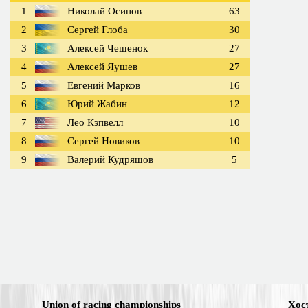
1
Николай Осипов
63
2
Сергей Глоба
30
3
Алексей Чешенок
27
4
Алексей Яушев
27
5
Евгений Марков
16
6
Юрий Жабин
12
7
Лео Кэпвелл
10
8
Сергей Новиков
10
9
Валерий Кудряшов
5
Union of racing championships
Хос