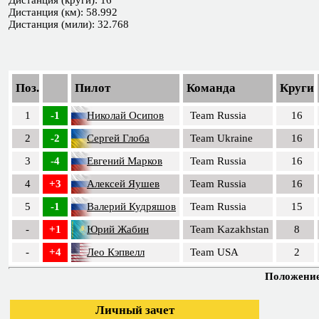
Дистанция (круги): 16
Дистанция (км): 58.992
Дистанция (мили): 32.768
Поз.
Пилот
Команда
Круги
1
-1
Николай Осипов
Team Russia
16
2
-2
Сергей Глоба
Team Ukraine
16
3
-4
Евгений Марков
Team Russia
16
4
+3
Алексей Яушев
Team Russia
16
5
-1
Валерий Кудряшов
Team Russia
15
-
+1
Юрий Жабин
Team Kazakhstan
8
-
+4
Лео Кэпвелл
Team USA
2
Положение 
Личный зачет