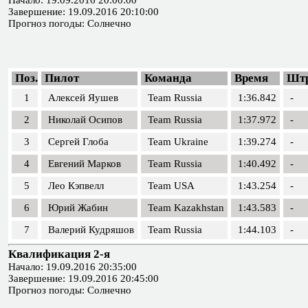
Начало: 19.09.2016 20:00:00
Завершение: 19.09.2016 20:10:00
Прогноз погоды: Солнечно
Поз.
Пилот
Команда
Время
Шт
1
Алексей Яушев
Team Russia
1:36.842
-
2
Николай Осипов
Team Russia
1:37.972
-
3
Сергей Глоба
Team Ukraine
1:39.274
-
4
Евгений Марков
Team Russia
1:40.492
-
5
Лео Кэпвелл
Team USA
1:43.254
-
6
Юрий Жабин
Team Kazakhstan
1:43.583
-
7
Валерий Кудряшов
Team Russia
1:44.103
-
Квалификация 2-я
Начало: 19.09.2016 20:35:00
Завершение: 19.09.2016 20:45:00
Прогноз погоды: Солнечно