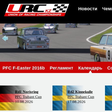
Новости
Чем
PFС F-Easter 2016b
Регламент
Календарь
С
Rd1 Norisring
Rd2 Kinnekulle
PFC Trabant Cup
PFC Trabant Cup
10.08.2026
17.08.2026