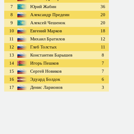
7
Юрий Жабин
36
8
Александр Предеин
20
9
Алексей Чешенок
20
10
Евгений Марков
18
11
Михаил Братилов
12
12
Глеб Толстых
11
13
Константин Барышев
8
14
Игорь Пешков
7
15
Сергей Новиков
7
16
Эдуард Болдок
6
17
Денис Ларионов
3