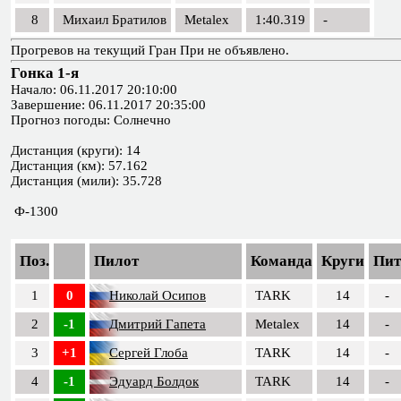
8
Михаил Братилов
Metalex
1:40.319
-
Прогревов на текущий Гран При не объявлено.
Гонка 1-я
Начало: 06.11.2017 20:10:00
Завершение: 06.11.2017 20:35:00
Прогноз погоды: Солнечно
Дистанция (круги): 14
Дистанция (км): 57.162
Дистанция (мили): 35.728
Ф-1300
Поз.
Пилот
Команда
Круги
Пит
1
0
Николай Осипов
TARK
14
-
2
-1
Дмитрий Гапета
Metalex
14
-
3
+1
Сергей Глоба
TARK
14
-
4
-1
Эдуард Болдок
TARK
14
-