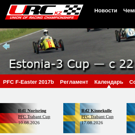
Новости
Чем
PFС F-Easter 2017b
Регламент
Календарь
С
Rd1 Norisring
Rd2 Kinnekulle
PFC Trabant Cup
PFC Trabant Cup
10.08.2026
17.08.2026