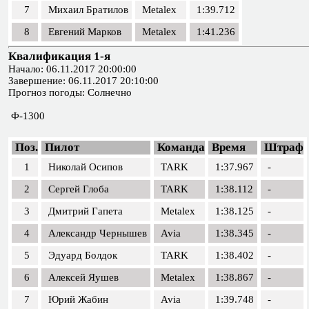
7
Михаил Братилов
Metalex
1:39.712
8
Евгений Марков
Metalex
1:41.236
Квалификация 1-я
Начало: 06.11.2017 20:00:00
Завершение: 06.11.2017 20:10:00
Прогноз погоды: Солнечно
Ф-1300
Поз.
Пилот
Команда
Время
Штраф
1
Николай Осипов
TARK
1:37.967
-
2
Сергей Глоба
TARK
1:38.112
-
3
Дмитрий Гапета
Metalex
1:38.125
-
4
Александр Чернышев
Avia
1:38.345
-
5
Эдуард Болдок
TARK
1:38.402
-
6
Алексей Яушев
Metalex
1:38.867
-
7
Юрий Жабин
Avia
1:39.748
-