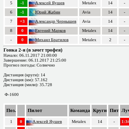
5
-1
Алексей Яушев
Metalex
14
-
6
-1
Юрий Жабин
Avia
14
-
7
+3
Александр Чернышев
Avia
14
-
8
0
Евгений Марков
Metalex
14
-
-
0
Михаил Братилов
Metalex
2
-
Гонка 2-я (в зачет трофея)
Начало: 06.11.2017 21:00:00
Завершение: 06.11.2017 21:25:00
Прогноз погоды: Солнечно
Дистанция (круги): 14
Дистанция (км): 57.162
Дистанция (мили): 35.728
Ф-1600
Поз.
Пилот
Команда
Круги
Пит
Лу
1
0
Алексей Яушев
Metalex
14
-
1:3