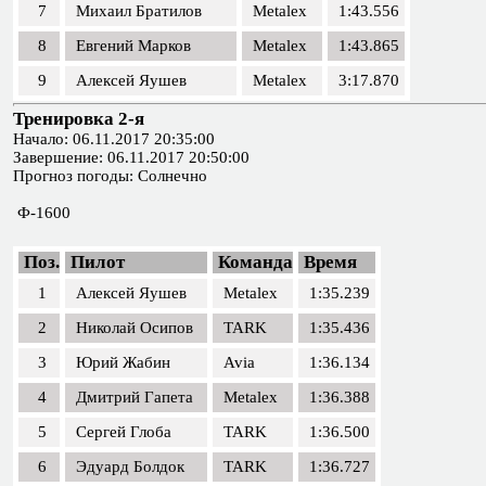
7
Михаил Братилов
Metalex
1:43.556
8
Евгений Марков
Metalex
1:43.865
9
Алексей Яушев
Metalex
3:17.870
Тренировка 2-я
Начало: 06.11.2017 20:35:00
Завершение: 06.11.2017 20:50:00
Прогноз погоды: Солнечно
Ф-1600
Поз.
Пилот
Команда
Время
1
Алексей Яушев
Metalex
1:35.239
2
Николай Осипов
TARK
1:35.436
3
Юрий Жабин
Avia
1:36.134
4
Дмитрий Гапета
Metalex
1:36.388
5
Сергей Глоба
TARK
1:36.500
6
Эдуард Болдок
TARK
1:36.727