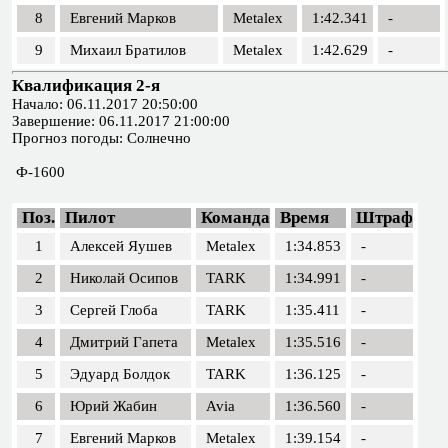
8
Евгений Марков
Metalex
1:42.341
-
9
Михаил Братилов
Metalex
1:42.629
-
Квалификация 2-я
Начало: 06.11.2017 20:50:00
Завершение: 06.11.2017 21:00:00
Прогноз погоды: Солнечно
Ф-1600
Поз.
Пилот
Команда
Время
Штраф
1
Алексей Яушев
Metalex
1:34.853
-
2
Николай Осипов
TARK
1:34.991
-
3
Сергей Глоба
TARK
1:35.411
-
4
Дмитрий Гапета
Metalex
1:35.516
-
5
Эдуард Болдок
TARK
1:36.125
-
6
Юрий Жабин
Avia
1:36.560
-
7
Евгений Марков
Metalex
1:39.154
-