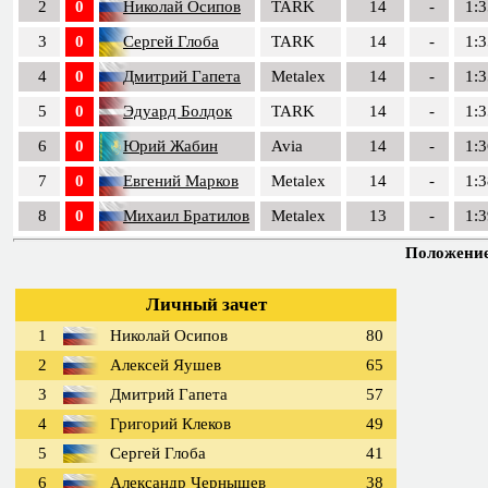
2
0
Николай Осипов
TARK
14
-
1:3
3
0
Сергей Глоба
TARK
14
-
1:3
4
0
Дмитрий Гапета
Metalex
14
-
1:3
5
0
Эдуард Болдок
TARK
14
-
1:3
6
0
Юрий Жабин
Avia
14
-
1:3
7
0
Евгений Марков
Metalex
14
-
1:3
8
0
Михаил Братилов
Metalex
13
-
1:3
Положение 
Личный зачет
1
Николай Осипов
80
2
Алексей Яушев
65
3
Дмитрий Гапета
57
4
Григорий Клеков
49
5
Сергей Глоба
41
6
Александр Чернышев
38