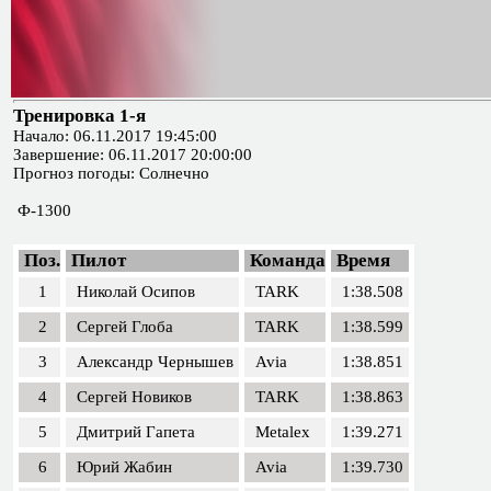
Тренировка 1-я
Начало: 06.11.2017 19:45:00
Завершение: 06.11.2017 20:00:00
Прогноз погоды: Солнечно
Ф-1300
Поз.
Пилот
Команда
Время
1
Николай Осипов
TARK
1:38.508
2
Сергей Глоба
TARK
1:38.599
3
Александр Чернышев
Avia
1:38.851
4
Сергей Новиков
TARK
1:38.863
5
Дмитрий Гапета
Metalex
1:39.271
6
Юрий Жабин
Avia
1:39.730