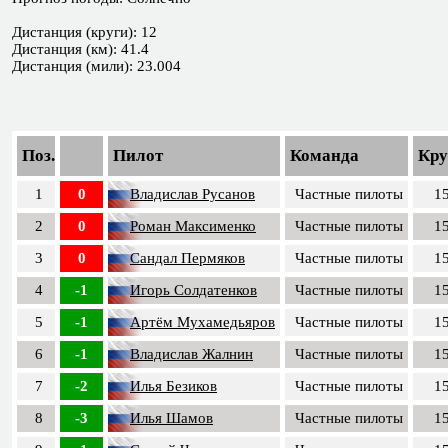
Дистанция (круги): 12
Дистанция (км): 41.4
Дистанция (мили): 23.004
Поз.
Пилот
Команда
Кру
1
0
Владислав Русанов
Частные пилоты
1
2
0
Роман Максименко
Частные пилоты
1
3
0
Сандал Пермяков
Частные пилоты
1
4
-1
Игорь Солдатенков
Частные пилоты
1
5
-1
Артём Мухамедьяров
Частные пилоты
1
6
-1
Владислав Жалнин
Частные пилоты
1
7
-2
Илья Безиков
Частные пилоты
1
8
-3
Илья Шамов
Частные пилоты
1