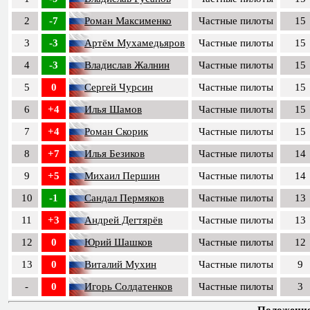
2
-7
Роман Максименко
Частные пилоты
15
3
-3
Артём Мухамедьяров
Частные пилоты
15
4
-3
Владислав Жалнин
Частные пилоты
15
5
0
Сергей Чурсин
Частные пилоты
15
6
+4
Илья Шамов
Частные пилоты
15
7
+4
Роман Скорик
Частные пилоты
15
8
+7
Илья Безиков
Частные пилоты
14
9
+5
Михаил Першин
Частные пилоты
14
10
-1
Сандал Пермяков
Частные пилоты
13
11
+3
Андрей Дегтярёв
Частные пилоты
13
12
0
Юрий Шашков
Частные пилоты
12
13
0
Виталий Мухин
Частные пилоты
9
-
0
Игорь Солдатенков
Частные пилоты
3