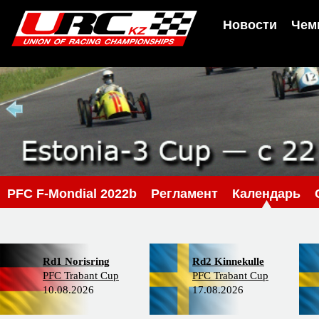
Новости
Чем
PFC F-Mondial 2022b
Регламент
Календарь
Rd1 Norisring
Rd2 Kinnekulle
PFC Trabant Cup
PFC Trabant Cup
10.08.2026
17.08.2026