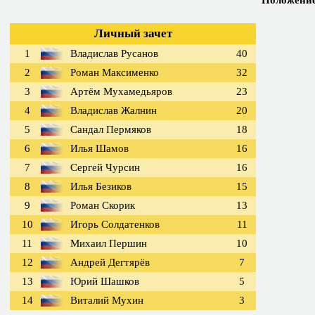
Положение 
Личный зачет
1
Владислав Русанов
40
2
Роман Максименко
32
3
Артём Мухамедьяров
23
4
Владислав Жалнин
20
5
Сандал Пермяков
18
6
Илья Шамов
16
7
Сергей Чурсин
16
8
Илья Безиков
15
9
Роман Скорик
13
10
Игорь Солдатенков
11
11
Михаил Першин
10
12
Андрей Дегтярёв
7
13
Юрий Шашков
5
14
Виталий Мухин
3