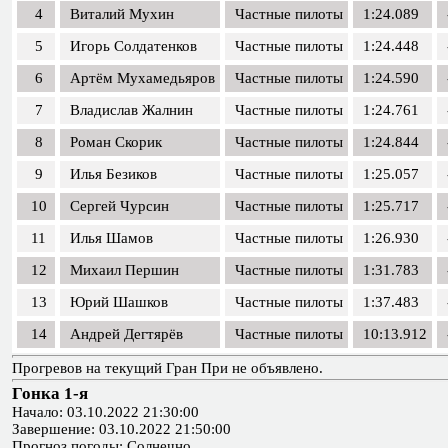
4
Виталий Мухин
Частные пилоты
1:24.089
5
Игорь Солдатенков
Частные пилоты
1:24.448
6
Артём Мухамедьяров
Частные пилоты
1:24.590
7
Владислав Жалнин
Частные пилоты
1:24.761
8
Роман Скорик
Частные пилоты
1:24.844
9
Илья Безиков
Частные пилоты
1:25.057
10
Сергей Чурсин
Частные пилоты
1:25.717
11
Илья Шамов
Частные пилоты
1:26.930
12
Михаил Першин
Частные пилоты
1:31.783
13
Юрий Шашков
Частные пилоты
1:37.483
14
Андрей Дегтярёв
Частные пилоты
10:13.912
Прогревов на текущий Гран При не объявлено.
Гонка 1-я
Начало: 03.10.2022 21:30:00
Завершение: 03.10.2022 21:50:00
Прогноз погоды: Солнечно