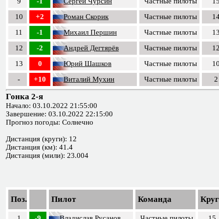
9
-1
Сергей Чурсин
Частные пилоты
1
10
+2
Роман Скорик
Частные пилоты
1
11
-1
Михаил Першин
Частные пилоты
1
12
-2
Андрей Дегтярёв
Частные пилоты
1
13
0
Юрий Шашков
Частные пилоты
1
-
+10
Виталий Мухин
Частные пилоты
2
Гонка 2-я
Начало: 03.10.2022 21:55:00
Завершение: 03.10.2022 22:15:00
Прогноз погоды: Солнечно
Дистанция (круги): 12
Дистанция (км): 41.4
Дистанция (мили): 23.004
Поз.
Пилот
Команда
Кру
1
-9
Владислав Русанов
Частные пилоты
15