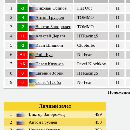
1
-3
Николай Осипов
Flat Out
11
2
-4
Антон Груздев
TOMMO
11
3
-2
Виктор Запорожец
TOMMO
11
4
+1
Алексей Деряга
HTRacingS
11
5
-2
Иван Шишкин
Clubturbo
11
6
+4
Роби Кул
No Fear
11
7
+6
Павел Клочков
Pavel Klochkov
11
8
0
Евгений Зорин
HTRacingS
11
9
0
Сергей Глоба
No Fear
11
Положение 
Личный зачет
1
Виктор Запорожец
499
2
Антон Груздев
458