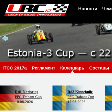
Новости
Чем
ITCC 2017a
Регламент
Календарь
Составы
Rd1 Norisring
Rd2 Kinnekulle
PFC Trabant Cup
PFC Trabant Cup
10.08.2026
17.08.2026