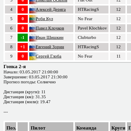
3
0
Николай Осипов
Flat Out
12
4
0
Алексей Деряга
HTRacingS
12
5
0
Роби Кул
No Fear
12
6
0
Павел Клочков
Pavel Klochkov
12
7
-1
Иван Шишкин
Clubturbo
12
8
+1
Евгений Зорин
HTRacingS
12
9
0
Сергей Глоба
No Fear
11
Гонка 2-я
Начало: 03.05.2017 21:00:00
Завершение: 03.05.2017 21:30:00
Прогноз погоды: Солнечно
Дистанция (круги): 11
Дистанция (км): 31.35
Дистанция (мили): 19.47
---
Поз.
Пилот
Команда
Круги