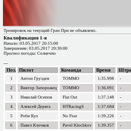
Тренировок на текущий Гран При не объявлено.
Квалификация 1-я
Начало: 03.05.2017 20:15:00
Завершение: 03.05.2017 20:30:00
Прогноз погоды: Солнечно
---
Поз.
Пилот
Команда
Время
Штр
1
Антон Груздев
TOMMO
1:35.998
-
2
Виктор Запорожец
TOMMO
1:36.091
-
3
Николай Осипов
Flat Out
1:37.148
-
4
Алексей Деряга
HTRacingS
1:37.684
-
5
Роби Кул
No Fear
1:39.226
-
6
Павел Клочков
Pavel Klochkov
1:39.357
-