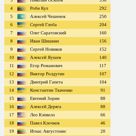
3
Николай Осипов
358
4
Роби Кул
292
5
Алексей Чешенок
250
6
Сергей Глоба
204
7
Олег Саратовский
160
8
Иван Шишкин
156
9
Сергей Новиков
152
10
Алексей Яушев
140
11
Егор Романович
117
12
Виктор Ролдугин
107
13
Дмитрий Гапета
104
14
Константин Ткаченко
91
15
Евгений Зорин
88
16
Алексей Деряга
88
17
Лео Кэпвелл
66
18
Павел Клочков
46
19
Игнас Августонис
20