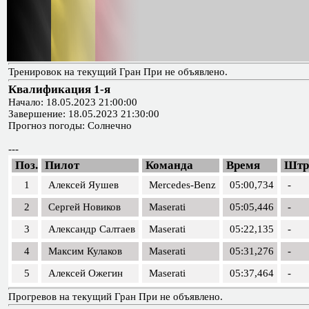
Тренировок на текущий Гран При не объявлено.
Квалификация 1-я
Начало: 18.05.2023 21:00:00
Завершение: 18.05.2023 21:30:00
Прогноз погоды: Солнечно
---
Поз.
Пилот
Команда
Время
Штр
1
Алексей Яушев
Mercedes-Benz
05:00,734
-
2
Сергей Новиков
Maserati
05:05,446
-
3
Александр Салтаев
Maserati
05:22,135
-
4
Максим Кулаков
Maserati
05:31,276
-
5
Алексей Ожегин
Maserati
05:37,464
-
Прогревов на текущий Гран При не объявлено.