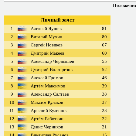
Положение 
Личный зачет
1
Алексей Яушев
81
2
Виталий Мухин
80
3
Сергей Новиков
67
4
Дмитрий Макеев
60
5
Александр Чернышев
55
6
Дмитрий Волкорезов
52
7
Алексей Громов
46
8
Артём Максимов
39
9
Александр Салтаев
38
10
Максим Кулаков
37
11
Арсений Кулешов
23
12
Артём Работкин
22
13
Денис Чернихов
21
14
Владислав Русанов
15