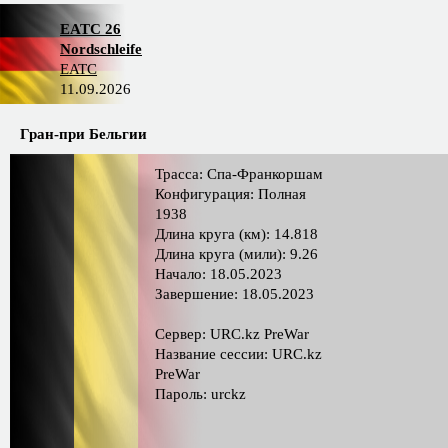
EATC 26
Nordschleife
EATC
11.09.2026
Гран-при Бельгии
Трасса: Спа-Франкоршам
Конфигурация: Полная
1938
Длина круга (км): 14.818
Длина круга (мили): 9.26
Начало: 18.05.2023
Завершение: 18.05.2023
Сервер: URC.kz PreWar
Название сессии: URC.kz
PreWar
Пароль: urckz