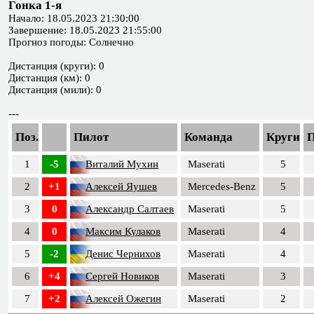
Гонка 1-я
Начало: 18.05.2023 21:30:00
Завершение: 18.05.2023 21:55:00
Прогноз погоды: Солнечно
Дистанция (круги): 0
Дистанция (км): 0
Дистанция (мили): 0
---
Поз.
Пилот
Команда
Круги
1
-5
Виталий Мухин
Maserati
5
2
+1
Алексей Яушев
Mercedes-Benz
5
3
0
Александр Салтаев
Maserati
5
4
0
Максим Кулаков
Maserati
4
5
-2
Денис Чернихов
Maserati
4
6
+4
Сергей Новиков
Maserati
3
7
+2
Алексей Ожегин
Maserati
2