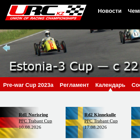
Новости
Чем
Pre-war Cup 2023a
Регламент
Календарь
Со
Rd1 Norisring
Rd2 Kinnekulle
PFC Trabant Cup
PFC Trabant Cup
10.08.2026
17.08.2026