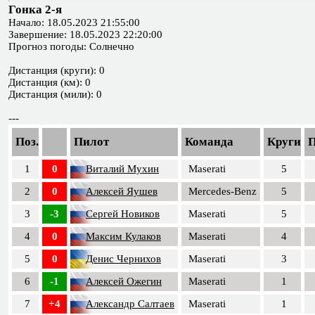
Гонка 2-я
Начало: 18.05.2023 21:55:00
Завершение: 18.05.2023 22:20:00
Прогноз погоды: Солнечно
Дистанция (круги): 0
Дистанция (км): 0
Дистанция (мили): 0
---
Поз.
Пилот
Команда
Круги
1
0
Виталий Мухин
Maserati
5
2
0
Алексей Яушев
Mercedes-Benz
5
3
-3
Сергей Новиков
Maserati
5
4
0
Максим Кулаков
Maserati
4
5
0
Денис Чернихов
Maserati
3
6
-1
Алексей Ожегин
Maserati
1
7
+4
Александр Салтаев
Maserati
1