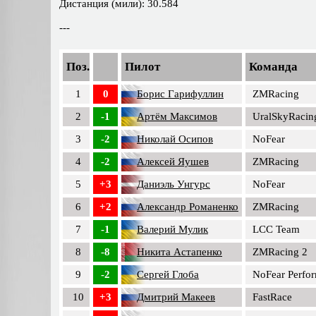
Дистанция (мили): 30.584
---
Поз.
Пилот
Команда
1
0
Борис Гарифуллин
ZMRacing
2
-1
Артём Максимов
UralSkyRacin
3
-2
Николай Осипов
NoFear
4
-2
Алексей Яушев
ZMRacing
5
+3
Даниэль Унгурс
NoFear
6
+2
Александр Романенко
ZMRacing
7
-1
Валерий Мулик
LCC Team
8
-8
Никита Астапенко
ZMRacing 2
9
-2
Сергей Глоба
NoFear Perfo
10
+3
Дмитрий Макеев
FastRace