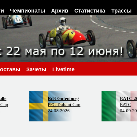
ти
Чемпионаты
Архив
Статистика
Трассы
оставы
Зачеты
Livetime
lle
Rd3 Gotenburg
EATC 2
 Cup
PFC Trabant Cup
EATC
24.08.2026
04.09.2