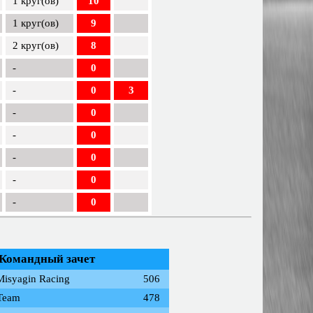
1 круг(ов)
10
1 круг(ов)
9
2 круг(ов)
8
-
0
-
0
3
-
0
-
0
-
0
-
0
-
0
Командный зачет
Misyagin Racing
506
Team
478