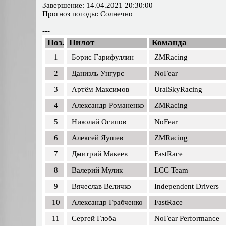
Завершение: 14.04.2021 20:30:00
Прогноз погоды: Солнечно
---
Поз.
Пилот
Команда
1
Борис Гарифуллин
ZMRacing
2
Даниэль Унгурс
NoFear
3
Артём Максимов
UralSkyRacing
4
Александр Романенко
ZMRacing
5
Николай Осипов
NoFear
6
Алексей Яушев
ZMRacing
7
Дмитрий Макеев
FastRace
8
Валерий Мулик
LCC Team
9
Вячеслав Величко
Independent Drivers
10
Александр Грабченко
FastRace
11
Сергей Глоба
NoFear Performance