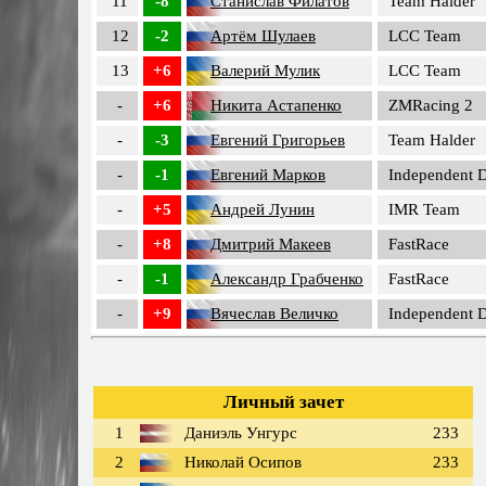
11
-8
Станислав Филатов
Team Halder
12
-2
Артём Шулаев
LCC Team
13
+6
Валерий Мулик
LCC Team
-
+6
Никита Астапенко
ZMRacing 2
-
-3
Евгений Григорьев
Team Halder
-
-1
Евгений Марков
Independent D
-
+5
Андрей Лунин
IMR Team
-
+8
Дмитрий Макеев
FastRace
-
-1
Александр Грабченко
FastRace
-
+9
Вячеслав Величко
Independent D
Личный зачет
1
Даниэль Унгурс
233
2
Николай Осипов
233