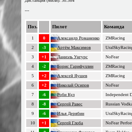
Дистанция (мили): 30.584
---
Поз.
Пилот
Команда
1
0
Александр Романенко
ZMRacing
2
-3
Артём Максимов
UralSkyRacin
3
+1
Даниэль Унгурс
NoFear
4
-2
Борис Гарифуллин
ZMRacing
5
+2
Алексей Яушев
ZMRacing
6
+2
Николай Осипов
NoFear
7
-6
Роби Кул
Independent D
8
-8
Сергей Равес
Russian Vodka
9
-6
Илья Дерябин
UralSkyRacin
10
+1
Сергей Глоба
NoFear Perfo