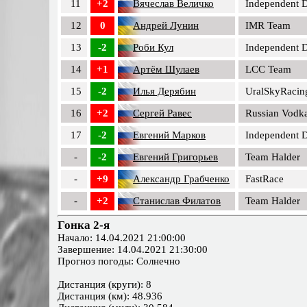
11
+2
Вячеслав Величко
Independent D
12
0
Андрей Лунин
IMR Team
13
-2
Роби Кул
Independent D
14
+1
Артём Шулаев
LCC Team
15
-2
Илья Дерябин
UralSkyRacin
16
+2
Сергей Равес
Russian Vodka
17
-2
Евгений Марков
Independent D
-
-2
Евгений Григорьев
Team Halder
-
+9
Александр Грабченко
FastRace
-
+2
Станислав Филатов
Team Halder
Гонка 2-я
Начало: 14.04.2021 21:00:00
Завершение: 14.04.2021 21:30:00
Прогноз погоды: Солнечно
Дистанция (круги): 8
Дистанция (км): 48.936