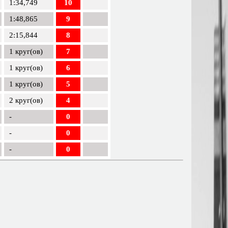
1:34,749
10
1:48,865
9
2:15,844
8
1 круг(ов)
7
1 круг(ов)
6
1 круг(ов)
5
2 круг(ов)
4
-
0
-
0
-
0