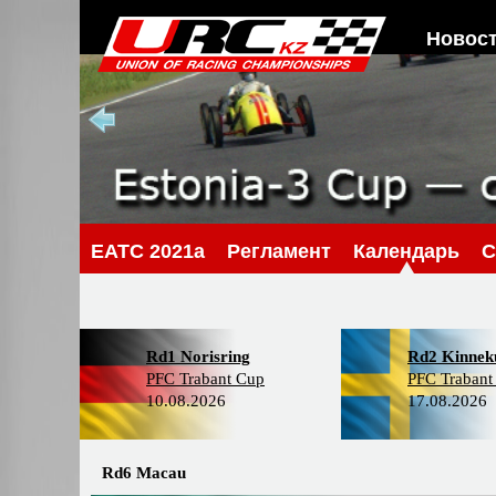
Новос
EATC 2021a
Регламент
Календарь
С
Rd1 Norisring
Rd2 Kinneku
PFC Trabant Cup
PFC Trabant
10.08.2026
17.08.2026
Rd6 Macau