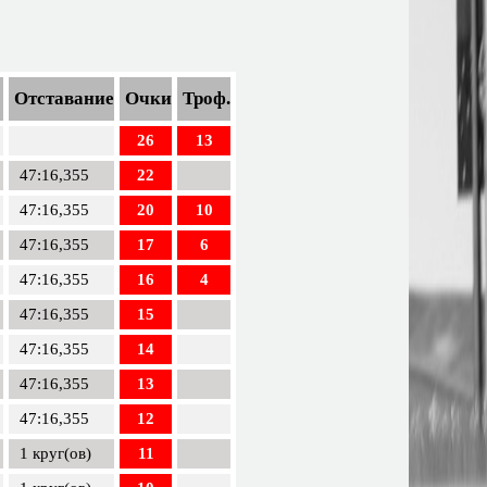
Отставание
Очки
Троф.
26
13
47:16,355
22
47:16,355
20
10
47:16,355
17
6
47:16,355
16
4
47:16,355
15
47:16,355
14
47:16,355
13
47:16,355
12
1 круг(ов)
11