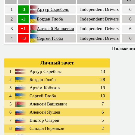
1
-3
Артур Скребелс
Independent Drivers
6
2
-1
Богдан Глоба
Independent Drivers
6
3
+1
Алексей Вашкевич
Independent Drivers
6
4
+3
Сергей Глоба
Independent Drivers
6
Положение 
Личный зачет
1
Артур Скребелс
43
2
Богдан Глоба
28
3
Артём Кобяков
19
4
Сергей Глоба
10
5
Алексей Вашкевич
7
6
Алексей Яушев
6
7
Виктор Огарев
5
8
Сандал Пермяков
2