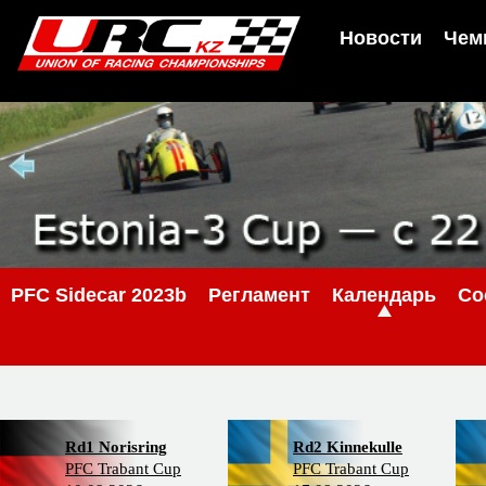
Новости
Чем
PFC Sidecar 2023b
Регламент
Календарь
Со
Rd1 Norisring
Rd2 Kinnekulle
PFC Trabant Cup
PFC Trabant Cup