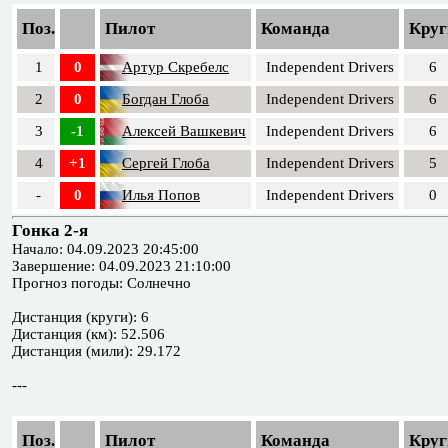
Поз.
Пилот
Команда
Круг
1
0
Артур Скребелс
Independent Drivers
6
2
0
Богдан Глоба
Independent Drivers
6
3
-1
Алексей Вашкевич
Independent Drivers
6
4
+1
Сергей Глоба
Independent Drivers
5
-
0
Илья Попов
Independent Drivers
0
Гонка 2-я
Начало: 04.09.2023 20:45:00
Завершение: 04.09.2023 21:10:00
Прогноз погоды: Солнечно
Дистанция (круги): 6
Дистанция (км): 52.506
Дистанция (мили): 29.172
---
Поз.
Пилот
Команда
Круг