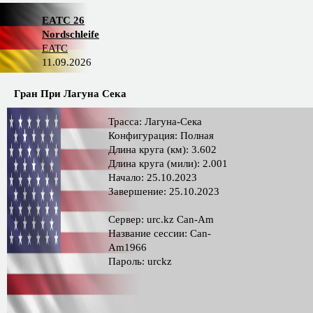
EATC 26
Nordschleife
EATC
11.09.2026
Гран При Лагуна Сека
Трасса: Лагуна-Сека
Конфигурация: Полная
Длина круга (км): 3.602
Длина круга (мили): 2.001
Начало: 25.10.2023
Завершение: 25.10.2023
Сервер: urc.kz Can-Am
Название сессии: Can-
Am1966
Пароль: urckz