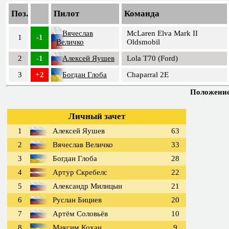
Поз.
Пилот
Команда
Вячеслав
McLaren Elva Mark II
1
-1
Величко
Oldsmobil
2
-1
Алексей Яушев
Lola T70 (Ford)
3
+2
Богдан Глоба
Chaparral 2E
Положение 
Личный зачет
1
Алексей Яушев
63
2
Вячеслав Величко
33
3
Богдан Глоба
28
4
Артур Скребелс
22
5
Александр Милицын
21
6
Руслан Бициев
20
7
Артём Соловьёв
10
8
Максим Кохан
9