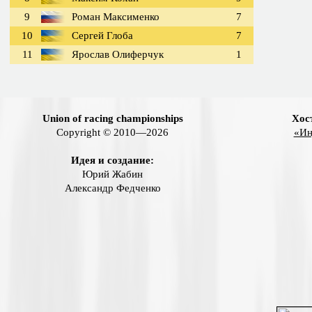
9
Роман Максименко
7
10
Сергей Глоба
7
11
Ярослав Олиферчук
1
Union of racing championships
Хос
Copyright © 2010—2026
«Ин
Идея и создание:
Юрий Жабин
Александр Федченко