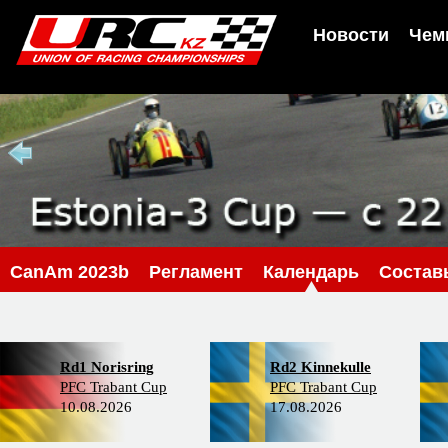
Новости
Чем
CanAm 2023b
Регламент
Календарь
Состав
Rd1 Norisring
Rd2 Kinnekulle
PFC Trabant Cup
PFC Trabant Cup
10.08.2026
17.08.2026