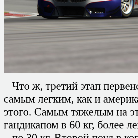
Что ж, третий этап первен
самым легким, как и америка
этого. Самым тяжелым на э
гандикапом в 60 кг, более 
– по 30 кг. Второй поул в к