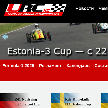
Новости
Чем
Formula-1 2025
Регламент
Календарь
Сост
Rd1 Norisring
Rd2 Kinnekulle
PFC Trabant Cup
PFC Trabant Cup