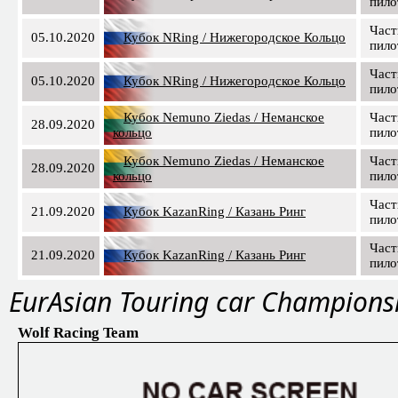
пило
Част
05.10.2020
Кубок NRing / Нижегородское Кольцо
пило
Част
05.10.2020
Кубок NRing / Нижегородское Кольцо
пило
Кубок Nemuno Ziedas / Неманское
Част
28.09.2020
кольцо
пило
Кубок Nemuno Ziedas / Неманское
Част
28.09.2020
кольцо
пило
Част
21.09.2020
Кубок KazanRing / Казань Ринг
пило
Част
21.09.2020
Кубок KazanRing / Казань Ринг
пило
EurAsian Touring car Champions
Wolf Racing Team