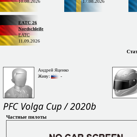
10.08.2026
17.08.2026
EATC 26
Nordschleife
EATC
11.09.2026
Ста
Андрей Яценко
Живу:
-
PFС Volga Cup / 2020b
Частные пилоты