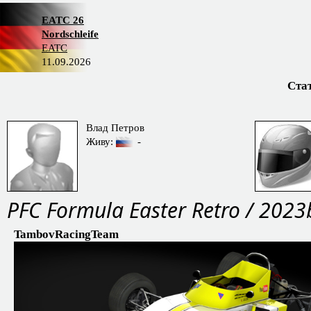
EATC 26
Nordschleife
EATC
11.09.2026
Ста
Влад Петров
Живу:
-
PFС Formula Easter Retro / 2023
TambovRacingTeam