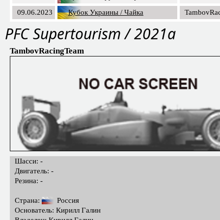
09.06.2023
Кубок Украины / Чайка
TambovRa
PFC Supertourism / 2021a
TambovRacingTeam
Шасси: -
Двигатель: -
Резина: -
Страна:
Россия
Основатель: Кирилл Галин
Владелец: Кирилл Галин