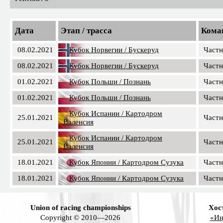
Дата
Этап / трасса
Кома
08.02.2021
Кубок Норвегии / Бускеруд
Частн
08.02.2021
Кубок Норвегии / Бускеруд
Частн
01.02.2021
Кубок Польши / Познань
Частн
01.02.2021
Кубок Польши / Познань
Частн
Кубок Испании / Картодром
25.01.2021
Частн
Валенсия
Кубок Испании / Картодром
25.01.2021
Частн
Валенсия
18.01.2021
Кубок Японии / Картодром Сузука
Частн
18.01.2021
Кубок Японии / Картодром Сузука
Частн
Union of racing championships
Хос
Copyright © 2010—2026
«Ин