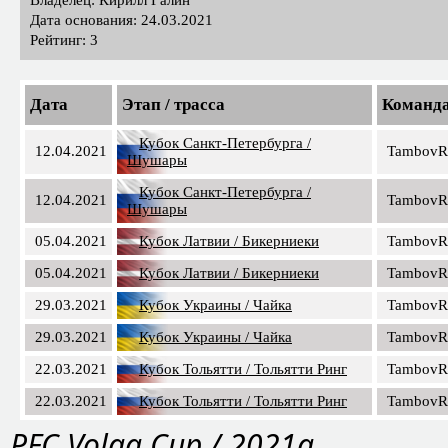
Дата основания: 24.03.2021
Рейтинг: 3
Дата
Этап / трасса
Команд
Кубок Санкт-Петербурга /
12.04.2021
TambovR
Шушары
Кубок Санкт-Петербурга /
12.04.2021
TambovR
Шушары
05.04.2021
Кубок Латвии / Бикерниеки
TambovR
05.04.2021
Кубок Латвии / Бикерниеки
TambovR
29.03.2021
Кубок Украины / Чайка
TambovR
29.03.2021
Кубок Украины / Чайка
TambovR
22.03.2021
Кубок Тольятти / Тольятти Ринг
TambovR
22.03.2021
Кубок Тольятти / Тольятти Ринг
TambovR
PFС Volga Cup / 2021a