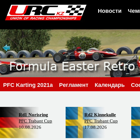
Новости
Чем
PFС Karting 2021a
Регламент
Календарь
Со
Rd1 Norisring
Rd2 Kinnekulle
PFC Trabant Cup
PFC Trabant Cup
10.08.2026
17.08.2026