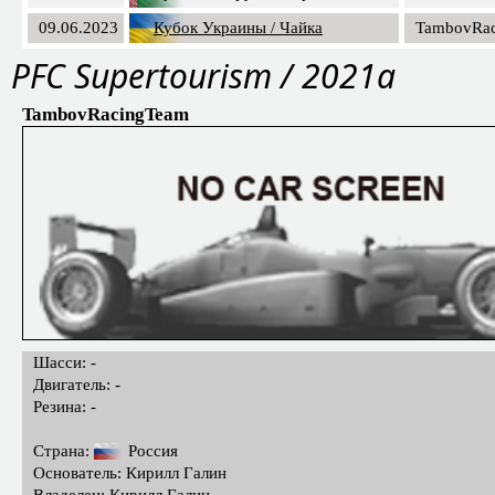
09.06.2023
Кубок Украины / Чайка
TambovRa
PFC Supertourism / 2021a
TambovRacingTeam
Шасси: -
Двигатель: -
Резина: -
Страна:
Россия
Основатель: Кирилл Галин
Владелец: Кирилл Галин