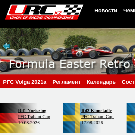
Новости
Чем
PFС Volga 2021a
Регламент
Календарь
Сос
Rd1 Norisring
Rd2 Kinnekulle
PFC Trabant Cup
PFC Trabant Cup
10.08.2026
17.08.2026