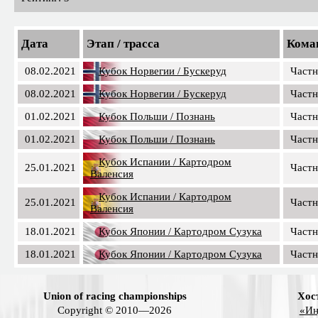
Дата
Этап / трасса
Кома
08.02.2021
Кубок Норвегии / Бускеруд
Частн
08.02.2021
Кубок Норвегии / Бускеруд
Частн
01.02.2021
Кубок Польши / Познань
Частн
01.02.2021
Кубок Польши / Познань
Частн
Кубок Испании / Картодром
25.01.2021
Частн
Валенсия
Кубок Испании / Картодром
25.01.2021
Частн
Валенсия
18.01.2021
Кубок Японии / Картодром Сузука
Частн
18.01.2021
Кубок Японии / Картодром Сузука
Частн
Union of racing championships
Хос
Copyright © 2010—2026
«Ин