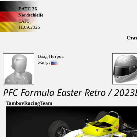
EATC 26
Nordschleife
EATC
11.09.2026
Ста
Влад Петров
Живу:
-
PFС Formula Easter Retro / 2023
TambovRacingTeam