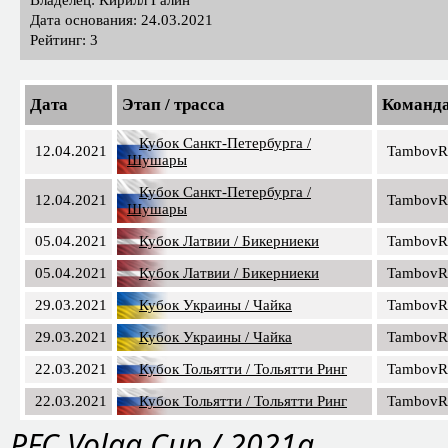
Дата основания: 24.03.2021
Рейтинг: 3
Дата
Этап / трасса
Команд
Кубок Санкт-Петербурга /
12.04.2021
TambovR
Шушары
Кубок Санкт-Петербурга /
12.04.2021
TambovR
Шушары
05.04.2021
Кубок Латвии / Бикерниеки
TambovR
05.04.2021
Кубок Латвии / Бикерниеки
TambovR
29.03.2021
Кубок Украины / Чайка
TambovR
29.03.2021
Кубок Украины / Чайка
TambovR
22.03.2021
Кубок Тольятти / Тольятти Ринг
TambovR
22.03.2021
Кубок Тольятти / Тольятти Ринг
TambovR
PFС Volga Cup / 2021a