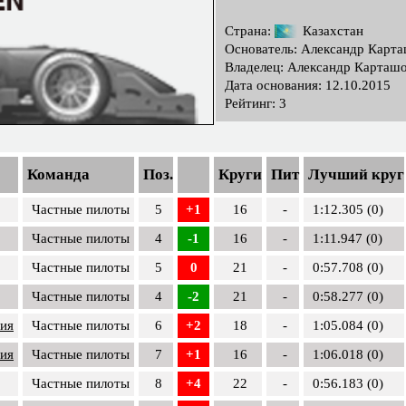
Страна:
Казахстан
Основатель: Александр Карт
Владелец: Александр Карташ
Дата основания: 12.10.2015
Рейтинг: 3
Команда
Поз.
Круги
Пит
Лучший круг
Частные пилоты
5
+1
16
-
1:12.305 (0)
Частные пилоты
4
-1
16
-
1:11.947 (0)
Частные пилоты
5
0
21
-
0:57.708 (0)
Частные пилоты
4
-2
21
-
0:58.277 (0)
сия
Частные пилоты
6
+2
18
-
1:05.084 (0)
сия
Частные пилоты
7
+1
16
-
1:06.018 (0)
Частные пилоты
8
+4
22
-
0:56.183 (0)