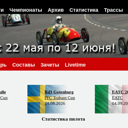
ти
Чемпионаты
Архив
Статистика
Трассы
арь
Составы
Зачеты
Livetime
lle
Rd3 Gotenburg
EATC 2
 Cup
PFC Trabant Cup
EATC
24.08.2026
04.09.2
Статистика пилота