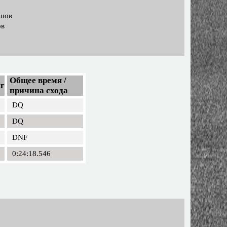
ашов
ов
Общее время /
г
причина схода
DQ
DQ
DNF
0:24:18.546