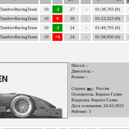
TambovRacingTeam
10
-2
27
-
01:38,703 (0)
TambovRacingTeam
10
0
30
-
01:23,523 (0)
TambovRacingTeam
10
-1
24
-
01:49,793 (0)
TambovRacingTeam
10
+4
24
-
01:58,950 (0)
Шасси: -
Двигатель: -
Резина: -
Страна:
Россия
Основатель: Кирилл Галин
Владелец: Кирилл Галин
Дата основания: 24.03.2021
Рейтинг: 3