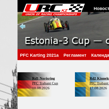
Новос
PFС Karting 2021a
Регламент
Календ
Rd1 Norisring
Rd2 Kinneku
PFC Trabant Cup
PFC Trabant
10.08.2026
17.08.2026