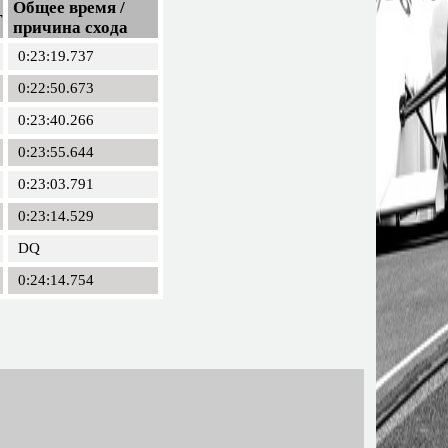
Общее время /
г
причина схода
0:23:19.737
0:22:50.673
0:23:40.266
0:23:55.644
0:23:03.791
0:23:14.529
DQ
0:24:14.754