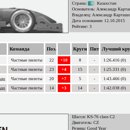
Страна:
Казахстан
Основатель: Александр Карт
Владелец: Александр Карташ
Дата основания: 12.10.2015
Рейтинг: 3
Команда
Поз.
Круги
Пит
Лучший кру
Частные пилоты
22
+10
8
-
1:26.416 (0)
Частные пилоты
23
+4
15
-
1:25.331 (0)
ьцо
Частные пилоты
20
+7
5
-
1:43.466 (0)
ьцо
Частные пилоты
14
+3
14
-
1:42.038 (0)
Шасси: KS-76 class C2
Двигатель: CZ
Резина: Good Year