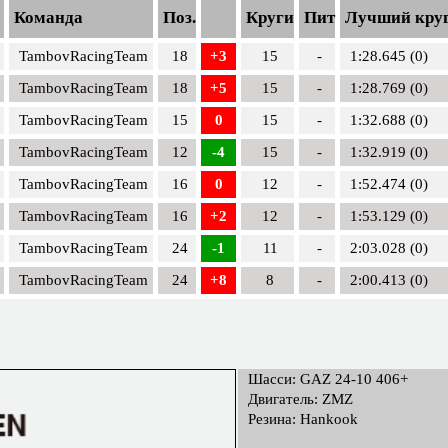
Команда
Поз.
Круги
Пит
Лучший кру
TambovRacingTeam
18
+3
15
-
1:28.645 (0)
TambovRacingTeam
18
+5
15
-
1:28.769 (0)
TambovRacingTeam
15
0
15
-
1:32.688 (0)
TambovRacingTeam
12
-4
15
-
1:32.919 (0)
TambovRacingTeam
16
0
12
-
1:52.474 (0)
TambovRacingTeam
16
+2
12
-
1:53.129 (0)
TambovRacingTeam
24
-1
11
-
2:03.028 (0)
TambovRacingTeam
24
+8
8
-
2:00.413 (0)
Шасси: GAZ 24-10 406+
Двигатель: ZMZ
Резина: Hankook