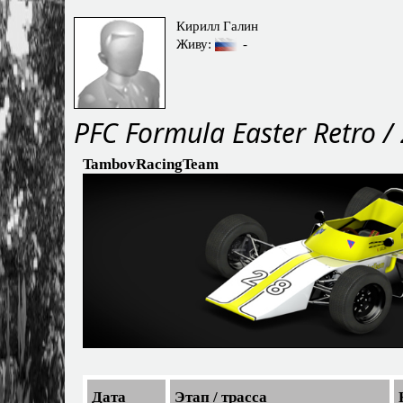
Кирилл Галин
Живу:
-
PFС Formula Easter Retro /
TambovRacingTeam
Дата
Этап / трасса