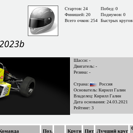
Cтартов: 24
Побед: 0
Финишей: 20
Подиумов: 0
Всего очков: 254
Быстрых кругов
 2023b
Шасси: -
Двигатель: -
Резина: -
Страна:
Россия
Основатель: Кирилл Галин
Владелец: Кирилл Галин
Дата основания: 24.03.2021
Рейтинг: 3
Команда
Поз.
Круги
Пит
Лучший круг