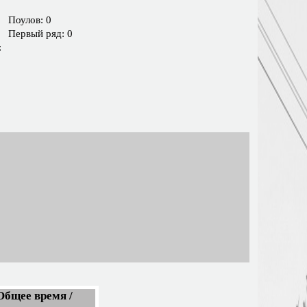
Поулов: 0
Первый ряд: 0
:
Общее время /