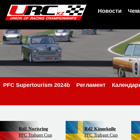
Новости
Чем
PFC Supertourism 2024b
Регламент
Календар
Rd1 Norisring
Rd2 Kinnekulle
PFC Trabant Cup
PFC Trabant Cup