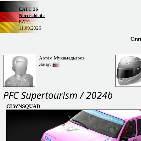
EATC 26
Nordschleife
EATC
11.09.2026
Ста
Артём Мухамедьяров
Живу:
PFC Supertourism / 2024b
CLWNSQUAD