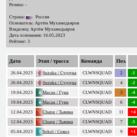
Резина: -
Страна:
Россия
Основатель: Артём Мухамедьяров
Владелец: Артём Мухамедьяров
Дата основания: 16.05.2023
Рейтинг: 3
Дата
Этап / трасса
Команда
Поз.
26.04.2023
Suzuka / Судзука
CLWNSQUAD
2
-1
26.04.2023
Suzuka / Судзука
CLWNSQUAD
4
-2
19.04.2023
Macau / Гуиа
CLWNSQUAD
3
-4
19.04.2023
Macau / Гуиа
CLWNSQUAD
6
-4
12.04.2023
Chang / Тьянма
CLWNSQUAD
11
+4
12.04.2023
Chang / Тьянма
CLWNSQUAD
7
-5
05.04.2023
Sokol / Сокол
CLWNSQUAD
9
+1