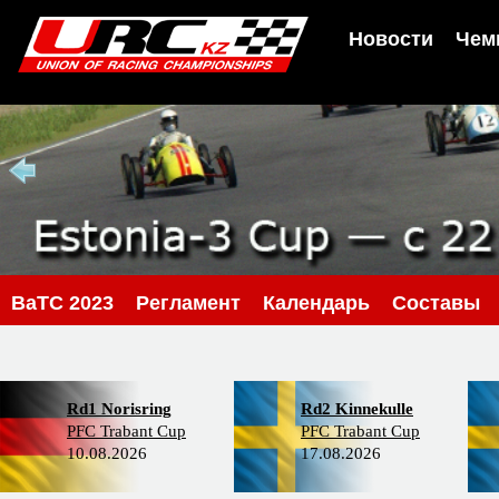
Новости
Чем
BaTC 2023
Регламент
Календарь
Составы
Rd1 Norisring
Rd2 Kinnekulle
PFC Trabant Cup
PFC Trabant Cup
10.08.2026
17.08.2026