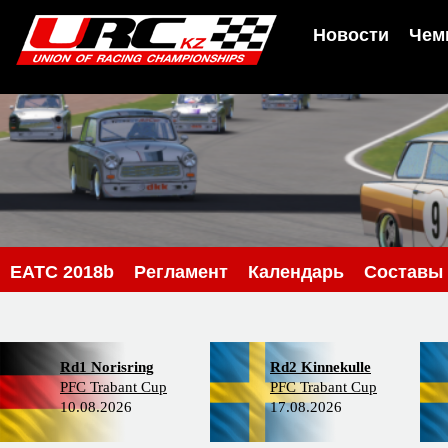
Новости
Чем
EATC 2018b
Регламент
Календарь
Составы
Rd1 Norisring
Rd2 Kinnekulle
PFC Trabant Cup
PFC Trabant Cup
10.08.2026
17.08.2026