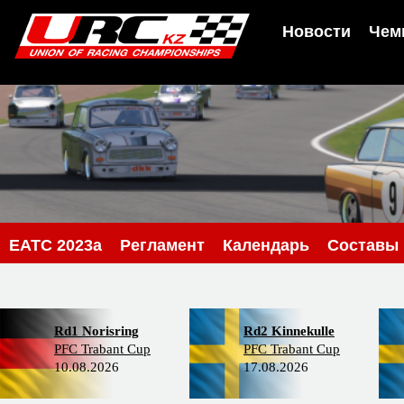
Новости
Чем
EATC 2023a
Регламент
Календарь
Составы
Rd1 Norisring
Rd2 Kinnekulle
PFC Trabant Cup
PFC Trabant Cup
10.08.2026
17.08.2026