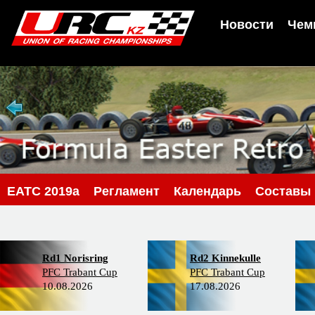
Новости
Чем
EATC 2019a
Регламент
Календарь
Составы
Rd1 Norisring
Rd2 Kinnekulle
PFC Trabant Cup
PFC Trabant Cup
10.08.2026
17.08.2026