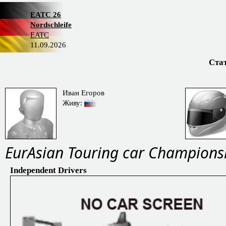
EATC 26
Nordschleife
EATC
11.09.2026
Ста
Иван Егоров
Живу:
EurAsian Touring car Champions
Independent Drivers