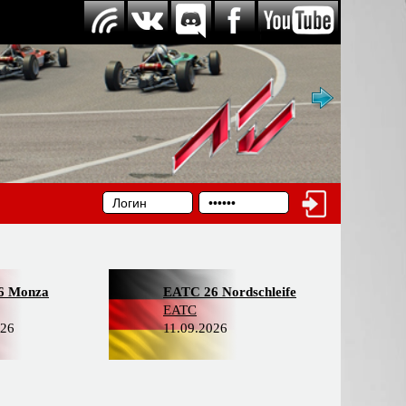
6 Monza
EATC 26 Nordschleife
EATC
026
11.09.2026