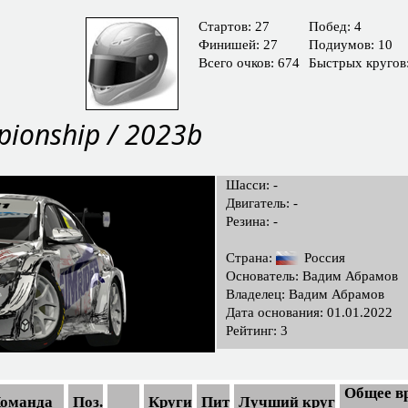
Cтартов: 27
Побед: 4
Финишей: 27
Подиумов: 10
Всего очков: 674
Быстрых кругов:
pionship / 2023b
Шасси: -
Двигатель: -
Резина: -
Страна:
Россия
Основатель: Вадим Абрамов
Владелец: Вадим Абрамов
Дата основания: 01.01.2022
Рейтинг: 3
Общее вр
оманда
Поз.
Круги
Пит
Лучший круг