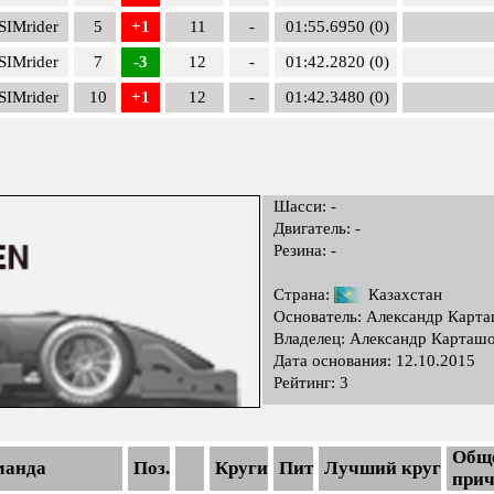
SIMrider
5
+1
11
-
01:55.6950 (0)
SIMrider
7
-3
12
-
01:42.2820 (0)
SIMrider
10
+1
12
-
01:42.3480 (0)
Шасси: -
Двигатель: -
Резина: -
Страна:
Казахстан
Основатель: Александр Карт
Владелец: Александр Карташ
Дата основания: 12.10.2015
Рейтинг: 3
Обще
манда
Поз.
Круги
Пит
Лучший круг
прич