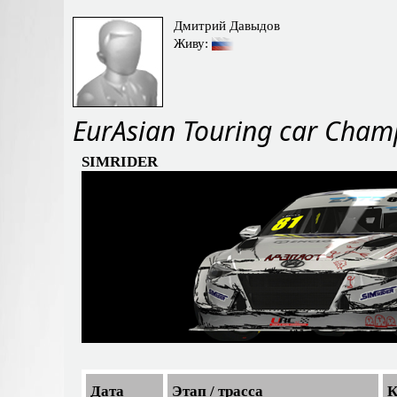
Дмитрий Давыдов
Живу:
EurAsian Touring car Cham
SIMRIDER
Дата
Этап / трасса
К