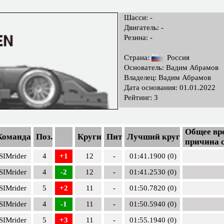
Шасси: -
Двигатель: -
Резина: -
Страна:
Россия
Основатель: Вадим Абрамов
Владелец: Вадим Абрамов
Дата основания: 01.01.2022
Рейтинг: 3
Общее вре
Команда
Поз.
Круги
Пит
Лучший круг
причина 
SIMrider
4
+1
12
-
01:41.1900 (0)
SIMrider
4
-2
12
-
01:41.2530 (0)
SIMrider
5
+2
11
-
01:50.7820 (0)
SIMrider
4
-1
11
-
01:50.5940 (0)
SIMrider
5
+3
11
-
01:55.1940 (0)