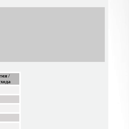
мя /
схода