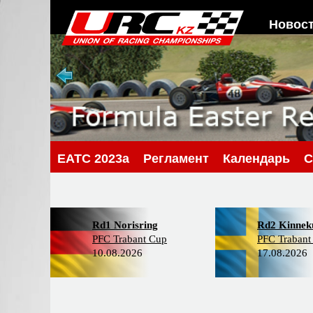
Новос
EATC 2023a
Регламент
Календарь
С
Rd1 Norisring
Rd2 Kinneku
PFC Trabant Cup
PFC Trabant
10.08.2026
17.08.2026