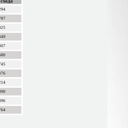
 схода
294
787
025
349
307
680
745
376
214
890
396
764