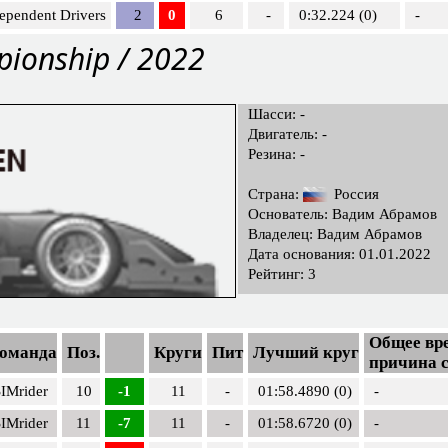
ependent Drivers
2
0
6
-
0:32.224 (0)
-
pionship / 2022
Шасси: -
Двигатель: -
Резина: -
Страна:
Россия
Основатель: Вадим Абрамов
Владелец: Вадим Абрамов
Дата основания: 01.01.2022
Рейтинг: 3
Общее вре
оманда
Поз.
Круги
Пит
Лучший круг
причина 
IMrider
10
-1
11
-
01:58.4890 (0)
-
IMrider
11
-7
11
-
01:58.6720 (0)
-