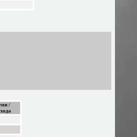
мя /
схода