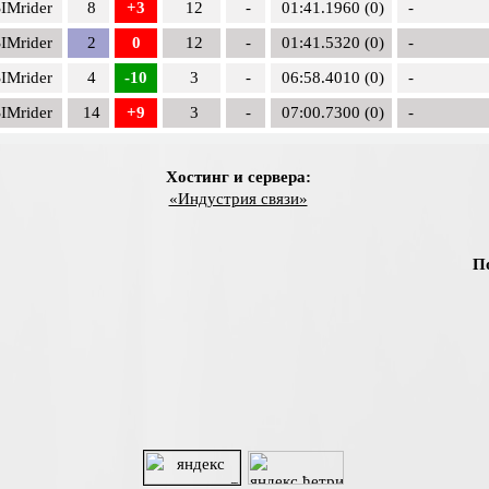
IMrider
8
+3
12
-
01:41.1960 (0)
-
IMrider
2
0
12
-
01:41.5320 (0)
-
IMrider
4
-10
3
-
06:58.4010 (0)
-
IMrider
14
+9
3
-
07:00.7300 (0)
-
Хостинг и сервера:
«Индустрия связи»
П