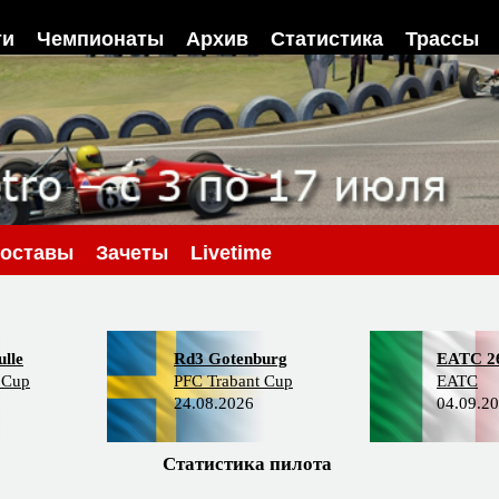
ти
Чемпионаты
Архив
Статистика
Трассы
оставы
Зачеты
Livetime
lle
Rd3 Gotenburg
EATC 2
 Cup
PFC Trabant Cup
EATC
24.08.2026
04.09.2
Статистика пилота