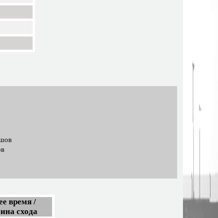
ашов
ов
е время /
ина схода