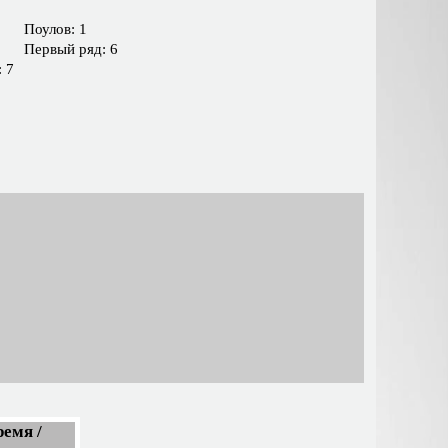
Поулов: 1
Первый ряд: 6
 7
емя /