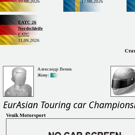
10.08.2026
17.08.2026
EATC 26
Nordschleife
EATC
11.09.2026
Ста
Александр Веник
Живу:
EurAsian Touring car Champions
Venik Motorsport