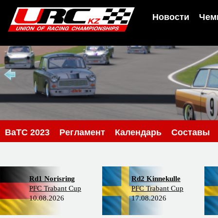
Новости
Чем
BaTC 2023
Регламент
Календарь
Составы
Rd1 Norisring
Rd2 Kinnekulle
PFC Trabant Cup
PFC Trabant Cup
10.08.2026
17.08.2026