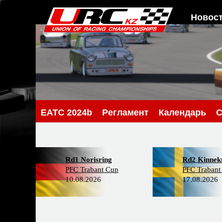
Новос
EATC 2024b
Регламент
Календарь
С
Rd1 Norisring
Rd2 Kinneku
PFC Trabant Cup
PFC Trabant
10.08.2026
17.08.2026