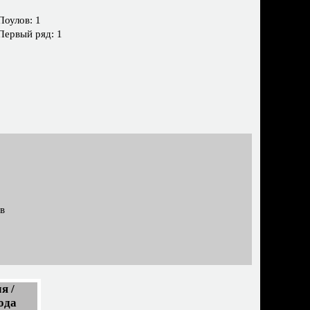
Поулов: 1
Первый ряд: 1
в
я /
ода