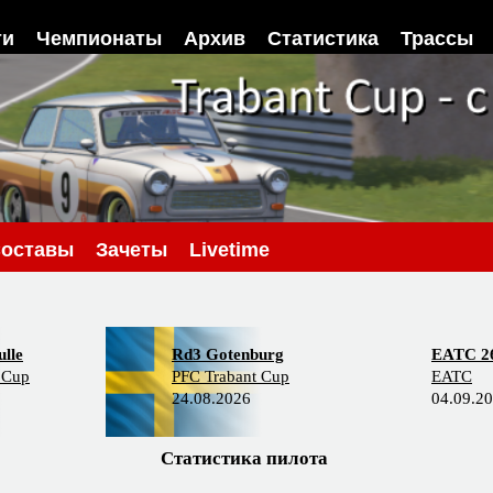
ти
Чемпионаты
Архив
Статистика
Трассы
оставы
Зачеты
Livetime
lle
Rd3 Gotenburg
EATC 2
 Cup
PFC Trabant Cup
EATC
24.08.2026
04.09.2
Статистика пилота