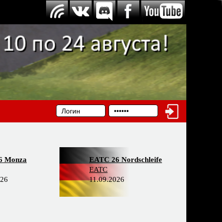
6 Monza
EATC 26 Nordschleife
EATC
026
11.09.2026