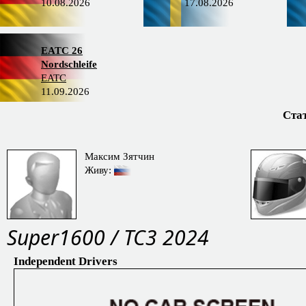
10.08.2026
17.08.2026
EATC 26
Nordschleife
EATC
11.09.2026
Ста
Максим Зятчин
Живу:
Super1600 / TC3 2024
Independent Drivers