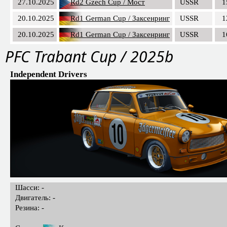
27.10.2025
Rd2 Gzech Cup / Мост
USSR
1
20.10.2025
Rd1 German Cup / Заксенринг
USSR
1
20.10.2025
Rd1 German Cup / Заксенринг
USSR
1
PFC Trabant Cup / 2025b
Independent Drivers
Шасси: -
Двигатель: -
Резина: -