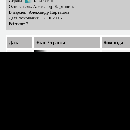
Страна:
Казахстан
Основатель: Александр Карташов
Владелец: Александр Карташов
Дата основания: 12.10.2015
Рейтинг: 3
Дата
Этап / трасса
Команда
05.09.2025
Rd3 Rostok / Росток
Independent 
05.09.2025
Rd3 Rostok / Росток
Independent 
29.08.2025
Rd2 Hockenheim / Хоккенхайм
Independent 
29.08.2025
Rd2 Hockenheim / Хоккенхайм
Independent 
22.08.2025
Rd1 Norisring / Норисринг
Independent 
22.08.2025
Rd1 Norisring / Норисринг
Independent 
Soviet Classic Cup / 2025a
Independent Drivers