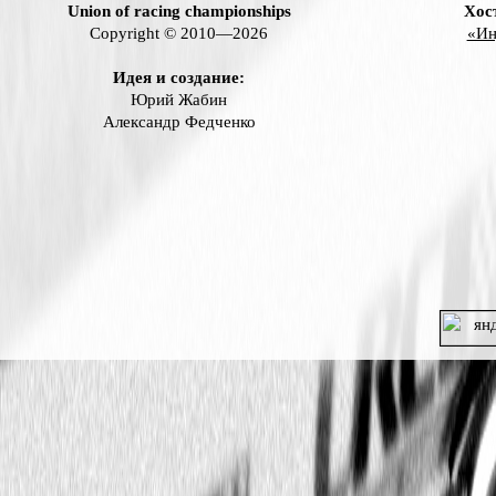
Дата
Этап / трасса
Команда
14.11.2024
Rd2 Nordschleife / Нюрбургринг
BarS
14.11.2024
Rd2 Nordschleife / Нюрбургринг
BarS
07.11.2024
Rd1 Silverstone / Сильверстоун
BarS
07.11.2024
Rd1 Silverstone / Сильверстоун
BarS
Union of racing championships
Хос
Copyright © 2010—2026
«Ин
Идея и создание:
Юрий Жабин
Александр Федченко