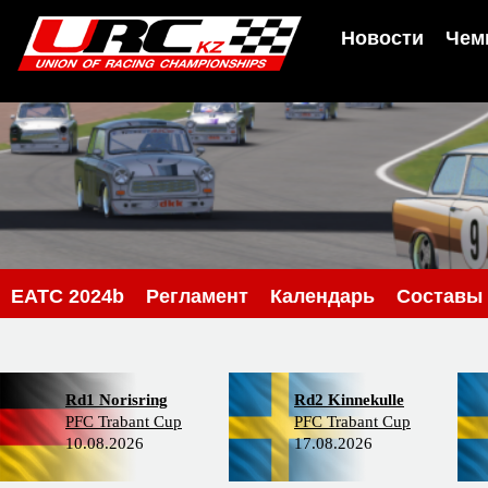
Новости
Чем
EATC 2024b
Регламент
Календарь
Составы
Rd1 Norisring
Rd2 Kinnekulle
PFC Trabant Cup
PFC Trabant Cup
10.08.2026
17.08.2026