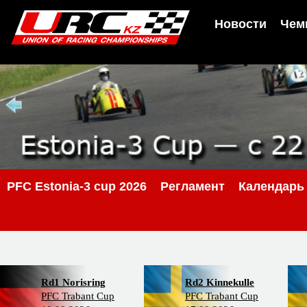
Новости
Чем
PFС Estonia-3 cup 2026
Регламент
Календарь
Rd1 Norisring
Rd2 Kinnekulle
PFC Trabant Cup
PFC Trabant Cup