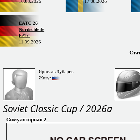
10.08.2026
17.08.2026
EATC 26
Nordschleife
EATC
11.09.2026
Ста
Ярослав Зубарев
Живу:
Soviet Classic Cup / 2026a
Симуляторная 2