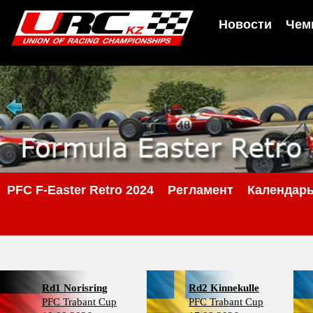
Новости
Чем
PFС F-Easter Retro 2024
Регламент
Календар
Rd1 Norisring
Rd2 Kinnekulle
PFC Trabant Cup
PFC Trabant Cup