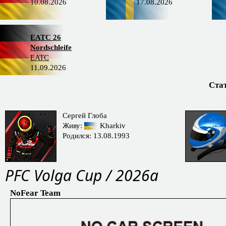
10.08.2026
17.08.2026
EATC 26
Nordschleife
EATC
11.09.2026
Ста
Сергей Глоба
Живу:
Kharkiv
Родился: 13.08.1993
PFС Volga Cup / 2026a
NoFear Team