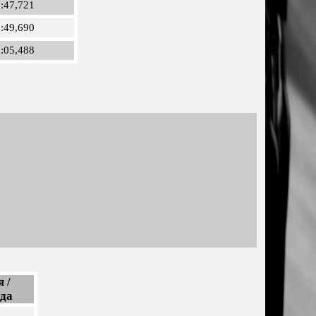
:47,721
:49,690
:05,488
 /
ода