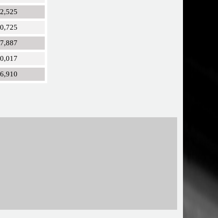
02,525
50,725
47,887
30,017
26,910