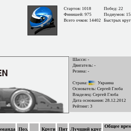
Cтартов: 1018
Побед: 22
Финишей: 975
Подиумов: 15
Всего очков: 14402
Быстрых круг
Шасси: -
Двигатель: -
Резина: -
Страна:
Украина
Основатель: Сергей Глоба
Владелец: Сергей Глоба
Дата основания: 28.12.2012
Рейтинг: 3
Общее врем
оманда
Поз.
Круги
Пит
Лучший круг