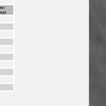
я /
ода