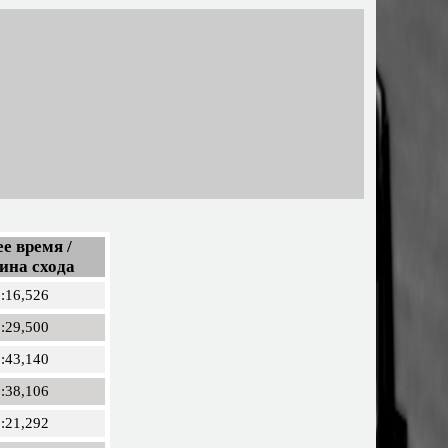
е время /
ина схода
:16,526
:29,500
:43,140
:38,106
:21,292