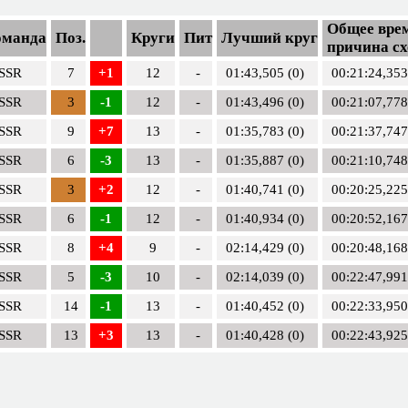
Общее врем
оманда
Поз.
Круги
Пит
Лучший круг
причина сх
SSR
7
+1
12
-
01:43,505 (0)
00:21:24,353
SSR
3
-1
12
-
01:43,496 (0)
00:21:07,778
SSR
9
+7
13
-
01:35,783 (0)
00:21:37,747
SSR
6
-3
13
-
01:35,887 (0)
00:21:10,748
SSR
3
+2
12
-
01:40,741 (0)
00:20:25,225
SSR
6
-1
12
-
01:40,934 (0)
00:20:52,167
SSR
8
+4
9
-
02:14,429 (0)
00:20:48,168
SSR
5
-3
10
-
02:14,039 (0)
00:22:47,991
SSR
14
-1
13
-
01:40,452 (0)
00:22:33,950
SSR
13
+3
13
-
01:40,428 (0)
00:22:43,925