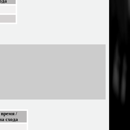
ода
время /
на схода