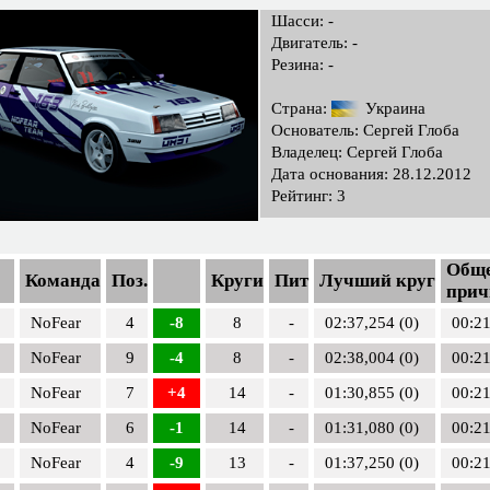
Шасси: -
Двигатель: -
Резина: -
Страна:
Украина
Основатель: Сергей Глоба
Владелец: Сергей Глоба
Дата основания: 28.12.2012
Рейтинг: 3
Обще
Команда
Поз.
Круги
Пит
Лучший круг
прич
NoFear
4
-8
8
-
02:37,254 (0)
00:21
NoFear
9
-4
8
-
02:38,004 (0)
00:21
NoFear
7
+4
14
-
01:30,855 (0)
00:21
NoFear
6
-1
14
-
01:31,080 (0)
00:21
NoFear
4
-9
13
-
01:37,250 (0)
00:21