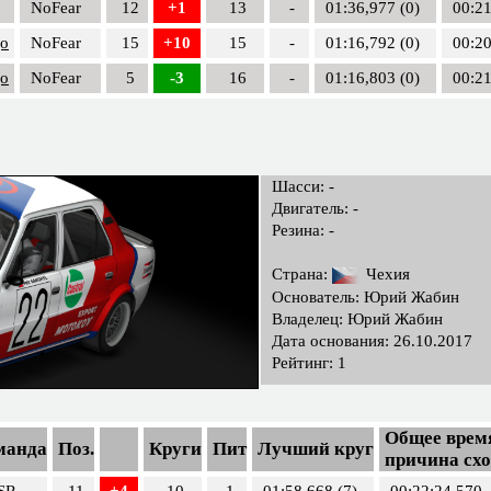
NoFear
12
+1
13
-
01:36,977 (0)
00:21
цо
NoFear
15
+10
15
-
01:16,792 (0)
00:20
цо
NoFear
5
-3
16
-
01:16,803 (0)
00:21
Шасси: -
Двигатель: -
Резина: -
Страна:
Чехия
Основатель: Юрий Жабин
Владелец: Юрий Жабин
Дата основания: 26.10.2017
Рейтинг: 1
Общее время
манда
Поз.
Круги
Пит
Лучший круг
причина сх
SR
11
+4
10
1
01:58,668 (7)
00:22:24,570