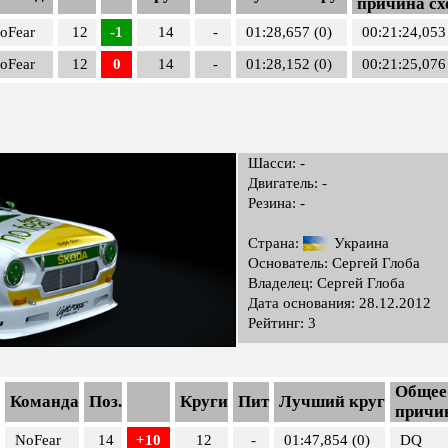
причина сх
oFear
12
-1
14
-
01:28,657 (0)
00:21:24,053
oFear
12
0
14
-
01:28,152 (0)
00:21:25,076
Шасси: -
Двигатель: -
Резина: -
Страна:
Украина
Основатель: Сергей Глоба
Владелец: Сергей Глоба
Дата основания: 28.12.2012
Рейтинг: 3
Общее 
Команда
Поз.
Круги
Пит
Лучший круг
причи
NoFear
14
+10
12
-
01:47,854 (0)
DQ