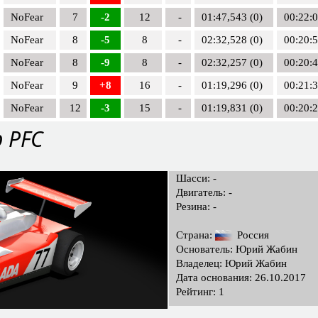
NoFear
7
-2
12
-
01:47,543 (0)
00:22:
NoFear
8
-5
8
-
02:32,528 (0)
00:20:
NoFear
8
-9
8
-
02:32,257 (0)
00:20:
NoFear
9
+8
16
-
01:19,296 (0)
00:21:
NoFear
12
-3
15
-
01:19,831 (0)
00:20:
b PFC
Шасси: -
Двигатель: -
Резина: -
Страна:
Россия
Основатель: Юрий Жабин
Владелец: Юрий Жабин
Дата основания: 26.10.2017
Рейтинг: 1