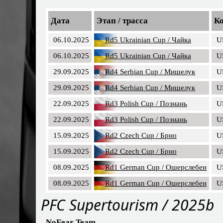
Дата
Этап / трасса
К
06.10.2025
Rd5 Ukrainian Cup / Чайка
U
06.10.2025
Rd5 Ukrainian Cup / Чайка
U
29.09.2025
Rd4 Serbian Cup / Мишелук
U
29.09.2025
Rd4 Serbian Cup / Мишелук
U
22.09.2025
Rd3 Polish Cup / Познань
U
22.09.2025
Rd3 Polish Cup / Познань
U
15.09.2025
Rd2 Czech Cup / Брно
U
15.09.2025
Rd2 Czech Cup / Брно
U
08.09.2025
Rd1 German Cup / Ошерслебен
U
08.09.2025
Rd1 German Cup / Ошерслебен
U
PFC Supertourism / 2025b
NoFear Team