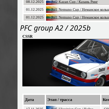
08.12.2025
Rd2 Kazan Cup / Казань Ринг
01.12.2025
Rd1 Nemuno Cup / Неманское коль
01.12.2025
Rd1 Nemuno Cup / Неманское коль
PFС group A2 / 2025b
CSSR
Дата
Этап / трасса
Ко
17.11.2025
Rd5 Ukrainian Cup / Чайка
CS