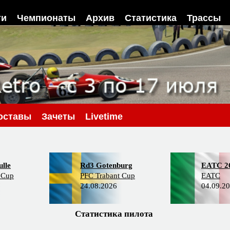
ти
Чемпионаты
Архив
Статистика
Трассы
оставы
Зачеты
Livetime
lle
Rd3 Gotenburg
EATC 2
 Cup
PFC Trabant Cup
EATC
24.08.2026
04.09.2
Статистика пилота