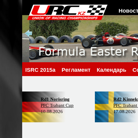
Новос
ISRC 2015a
Регламент
Календарь
С
Rd1 Norisring
Rd2 Kinneku
PFC Trabant Cup
PFC Trabant
10.08.2026
17.08.2026