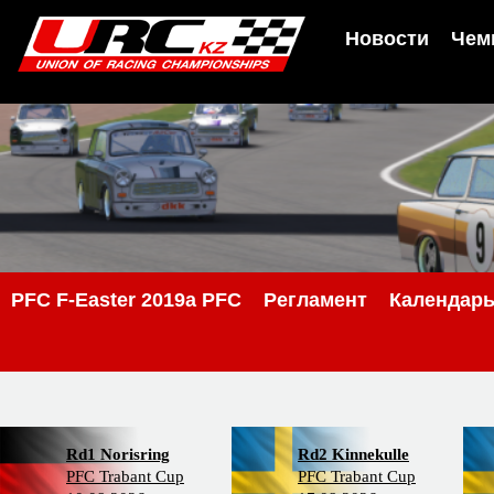
Новости
Чем
PFС F-Easter 2019a PFC
Регламент
Календар
Rd1 Norisring
Rd2 Kinnekulle
PFC Trabant Cup
PFC Trabant Cup