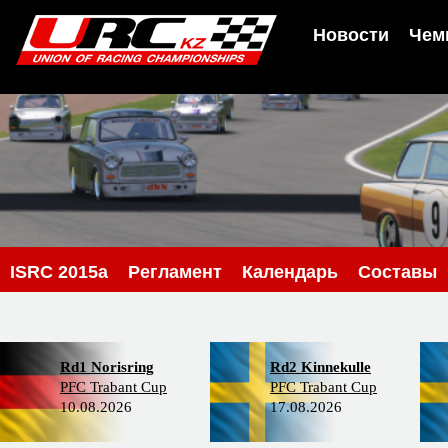
Новости
Чем
ISRC 2015a
Регламент
Календарь
Составы
Rd1 Norisring
Rd2 Kinnekulle
PFC Trabant Cup
PFC Trabant Cup
10.08.2026
17.08.2026