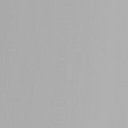
Шасси: Estonia-3
Двигатель: IMZ M52
Резина: Kama
Страна:
Казахстан
Основатель: Александр Карташов
Владелец: Александр Карташов
Дата основания: 12.10.2015
Рейтинг: 3
Дата
Этап / трасса
Команда
Поз.
Круги
Пит
Лу