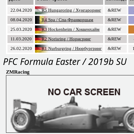
22.04.2020
R5 Hungaroring / Хунгароринг
&REW
08.04.2020
R4 Spa / Спа-Франкоршам
&REW
25.03.2020
R3 Hockenheim / Хоккенхайм
&REW
11.03.2020
R2 Norisring / Норисринг
&REW
26.02.2020
R1 Nurburgring / Нюрбургринг
&REW
PFС Formula Easter / 2019b SU
ZMRacing