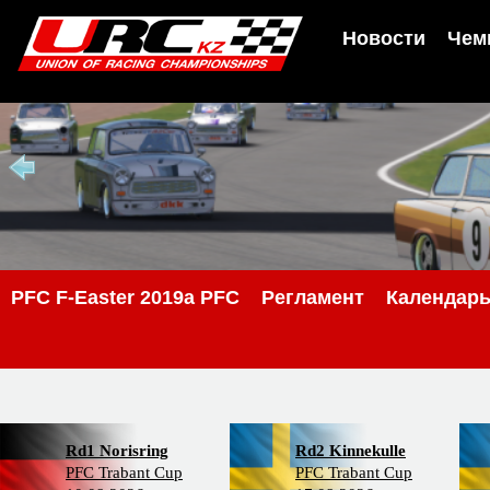
Новости
Чем
PFС F-Easter 2019a PFC
Регламент
Календар
Rd1 Norisring
Rd2 Kinnekulle
PFC Trabant Cup
PFC Trabant Cup