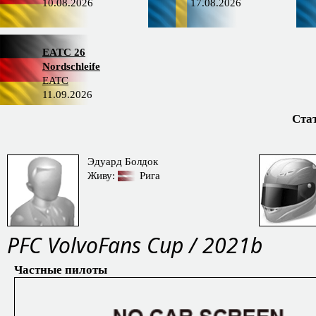
10.08.2026
17.08.2026
EATC 26
Nordschleife
EATC
11.09.2026
Ста
Эдуард Болдок
Живу:
Рига
PFC VolvoFans Cup / 2021b
Частные пилоты