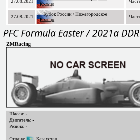
27.08.2021
Част
Кольцо
Кубок России / Нижегородское
27.08.2021
Част
Кольцо
PFС Formula Easter / 2021a DDR
ZMRacing
Шасси: -
Двигатель: -
Резина: -
Страна:
Казахстан