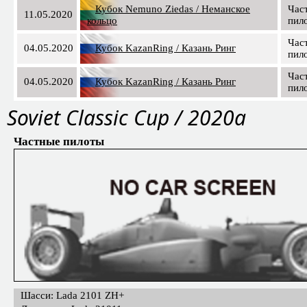
Кубок Nemuno Ziedas / Неманское
Час
11.05.2020
кольцо
пил
Час
04.05.2020
Кубок KazanRing / Казань Ринг
пил
Час
04.05.2020
Кубок KazanRing / Казань Ринг
пил
Soviet Classic Cup / 2020a
Частные пилоты
Шасси: Lada 2101 ZH+