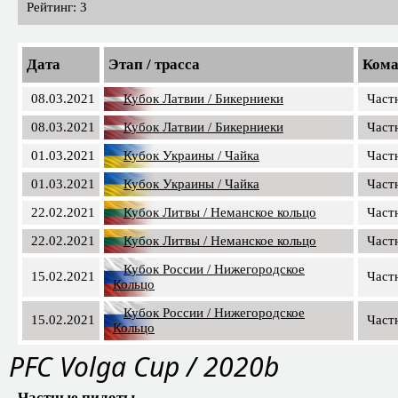
Рейтинг: 3
Дата
Этап / трасса
Кома
08.03.2021
Кубок Латвии / Бикерниеки
Част
08.03.2021
Кубок Латвии / Бикерниеки
Част
01.03.2021
Кубок Украины / Чайка
Част
01.03.2021
Кубок Украины / Чайка
Част
22.02.2021
Кубок Литвы / Неманское кольцо
Част
22.02.2021
Кубок Литвы / Неманское кольцо
Част
Кубок России / Нижегородское
15.02.2021
Част
Кольцо
Кубок России / Нижегородское
15.02.2021
Част
Кольцо
PFС Volga Cup / 2020b
Частные пилоты