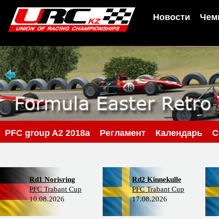
Новости
Чем
PFС group A2 2018a
Регламент
Календарь
С
Rd1 Norisring
Rd2 Kinnekulle
PFC Trabant Cup
PFC Trabant Cup
10.08.2026
17.08.2026