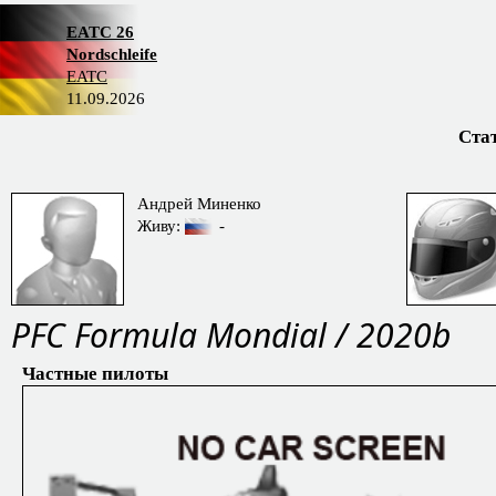
EATC 26
Nordschleife
EATC
11.09.2026
Ста
Андрей Миненко
Живу:
-
PFC Formula Mondial / 2020b
Частные пилоты