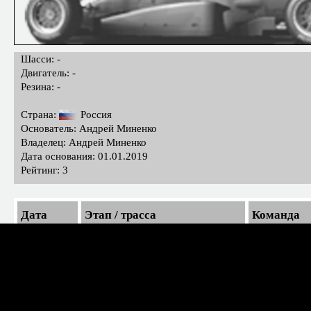
Шасси: -
Двигатель: -
Резина: -
Страна:
Россия
Основатель: Андрей Миненко
Владелец: Андрей Миненко
Дата основания: 01.01.2019
Рейтинг: 3
Дата
Этап / трасса
Команда
30.10.2019
Rd5 Mugello / Муджелло
For Fan Rac
30.10.2019
Rd5 Mugello / Муджелло
For Fan Rac
16.10.2019
Rd4 Nurburgring / Нюрбургринг
For Fan Rac
16.10.2019
Rd4 Nurburgring / Нюрбургринг
For Fan Rac