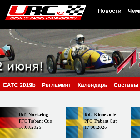
Новости
Чем
EATC 2019b
Регламент
Календарь
Составы
Rd1 Norisring
Rd2 Kinnekulle
PFC Trabant Cup
PFC Trabant Cup
10.08.2026
17.08.2026