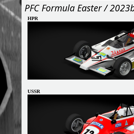
PFС Formula Easter / 2023
HPR
USSR