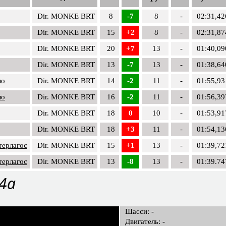
Dir. MONKE BRT
8
-7
8
-
02:31,42
Dir. MONKE BRT
15
+2
8
-
02:31,87
Dir. MONKE BRT
20
+7
13
-
01:40,09
Dir. MONKE BRT
13
-7
13
-
01:38,64
ло
Dir. MONKE BRT
14
-2
11
-
01:55,93
ло
Dir. MONKE BRT
16
-2
11
-
01:56,39
Dir. MONKE BRT
18
0
10
-
01:53,91
Dir. MONKE BRT
18
+3
11
-
01:54,13
терлагос
Dir. MONKE BRT
15
+1
13
-
01:39,72
терлагос
Dir. MONKE BRT
13
-8
13
-
01:39.74
24a
Шасси: -
Двигатель: -