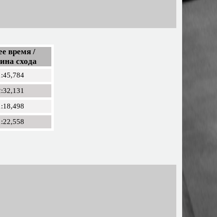
е время /
ина схода
1:45,784
2:32,131
1:18,498
1:22,558