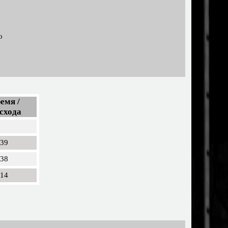
о
емя /
схода
439
838
314