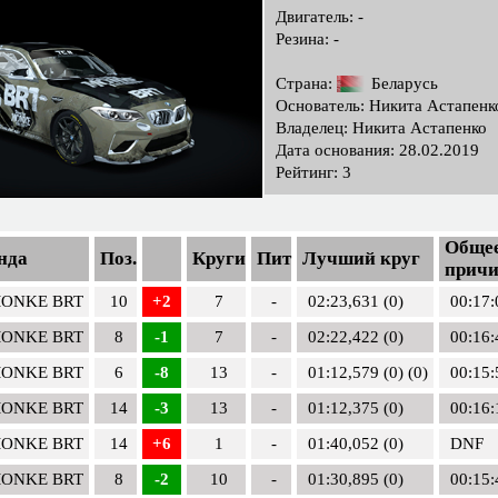
Двигатель: -
Резина: -
Страна:
Беларусь
Основатель: Никита Астапенк
Владелец: Никита Астапенко
Дата основания: 28.02.2019
Рейтинг: 3
Общее
нда
Поз.
Круги
Пит
Лучший круг
причи
 MONKE BRT
10
+2
7
-
02:23,631 (0)
00:17:
 MONKE BRT
8
-1
7
-
02:22,422 (0)
00:16:
 MONKE BRT
6
-8
13
-
01:12,579 (0) (0)
00:15:
 MONKE BRT
14
-3
13
-
01:12,375 (0)
00:16:
 MONKE BRT
14
+6
1
-
01:40,052 (0)
DNF
 MONKE BRT
8
-2
10
-
01:30,895 (0)
00:15: