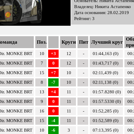
Основатель: Никита Астапенк
Владелец: Никита Астапенко
Дата основания: 28.02.2019
Рейтинг: 3
Общ
оманда
Поз.
Круги
Пит
Лучший круг
при
Dir. MONKE BRT
10
+3
12
-
01:44,163 (0)
00:
Dir. MONKE BRT
7
0
12
-
01:43,717 (0)
00:
Dir. MONKE BRT
15
+7
10
-
02:11,439 (0)
00:
Dir. MONKE BRT
8
-7
10
-
02:11,138 (0)
00:
Dir. MONKE BRT
13
+4
11
-
01:57.8280 (0)
00:
Dir. MONKE BRT
9
0
11
-
01:57.5330 (0)
00:
Dir. MONKE BRT
16
0
11
-
01:52,285 (0)
00:
Dir. MONKE BRT
15
-4
11
-
01:52,589 (0)
00:
Dir. MONKE BRT
10
-6
3
-
07:13,395 (0)
00: