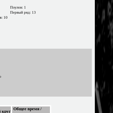
Поулов: 1
Первый ряд: 13
в: 10
о
Общее время /
 круг