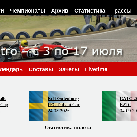
ти
Чемпионаты
Архив
Статистика
Трассы
лендарь
Составы
Зачеты
Livetime
lle
Rd3 Gotenburg
EATC 2
 Cup
PFC Trabant Cup
EATC
24.08.2026
04.09.2
Статистика пилота