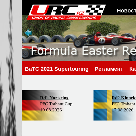
Новос
BaTC 2021 Supertouring
Регламент
Ка
Rd1 Norisring
Rd2 Kinneku
PFC Trabant Cup
PFC Trabant
10.08.2026
17.08.2026