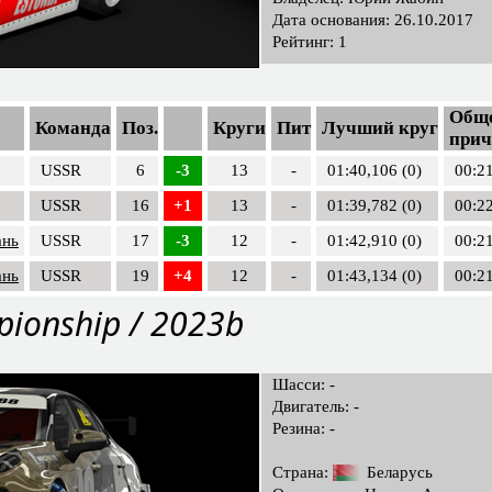
Дата основания: 26.10.2017
Рейтинг: 1
Обще
Команда
Поз.
Круги
Пит
Лучший круг
прич
USSR
6
-3
13
-
01:40,106 (0)
00:2
USSR
16
+1
13
-
01:39,782 (0)
00:2
ань
USSR
17
-3
12
-
01:42,910 (0)
00:2
ань
USSR
19
+4
12
-
01:43,134 (0)
00:2
pionship / 2023b
Шасси: -
Двигатель: -
Резина: -
Страна:
Беларусь