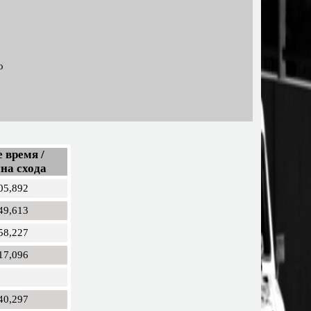
о
 время /
на схода
05,892
49,613
58,227
17,096
40,297