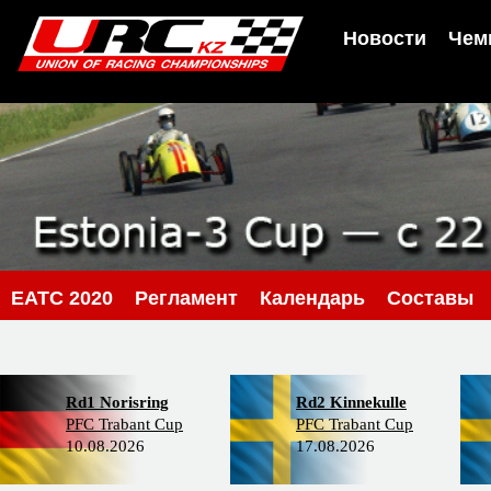
Новости
Чем
EATC 2020
Регламент
Календарь
Составы
Rd1 Norisring
Rd2 Kinnekulle
PFC Trabant Cup
PFC Trabant Cup
10.08.2026
17.08.2026