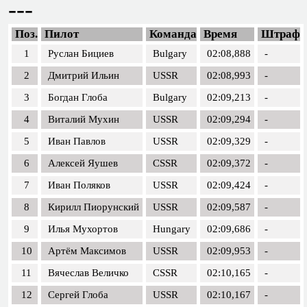
---
Поз.
Пилот
Команда
Время
Штраф
1
Руслан Бициев
Bulgary
02:08,888
-
2
Дмитрий Ильин
USSR
02:08,993
-
3
Богдан Глоба
Bulgary
02:09,213
-
4
Виталий Мухин
USSR
02:09,294
-
5
Иван Павлов
USSR
02:09,329
-
6
Алексей Яушев
CSSR
02:09,372
-
7
Иван Поляков
USSR
02:09,424
-
8
Кирилл Пиорунский
USSR
02:09,587
-
9
Илья Мухортов
Hungary
02:09,686
-
10
Артём Максимов
USSR
02:09,953
-
11
Вячеслав Величко
CSSR
02:10,165
-
12
Сергей Глоба
USSR
02:10,167
-