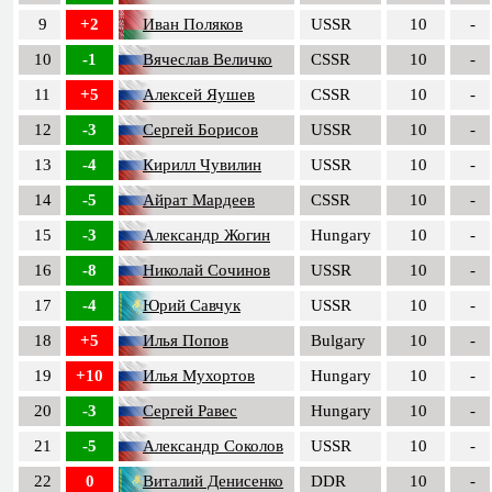
9
+2
Иван Поляков
USSR
10
-
10
-1
Вячеслав Величко
CSSR
10
-
11
+5
Алексей Яушев
CSSR
10
-
12
-3
Сергей Борисов
USSR
10
-
13
-4
Кирилл Чувилин
USSR
10
-
14
-5
Айрат Мардеев
CSSR
10
-
15
-3
Александр Жогин
Hungary
10
-
16
-8
Николай Сочинов
USSR
10
-
17
-4
Юрий Савчук
USSR
10
-
18
+5
Илья Попов
Bulgary
10
-
19
+10
Илья Мухортов
Hungary
10
-
20
-3
Сергей Равес
Hungary
10
-
21
-5
Александр Соколов
USSR
10
-
22
0
Виталий Денисенко
DDR
10
-