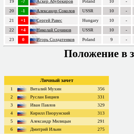
19
-7
Аскер Абубекиров
Poland
10
-
20
-1
Александр Соколов
USSR
10
-
21
+1
Сергей Равес
Hungary
10
-
22
+4
Николай Сочинов
USSR
10
-
23
0
Игорь Солдатенков
Poland
9
-
Положение в з
Личный зачет
1
Виталий Мухин
356
2
Руслан Бициев
331
3
Иван Павлов
329
4
Кирилл Пиорунский
313
5
Александр Милицын
291
6
Дмитрий Ильин
275