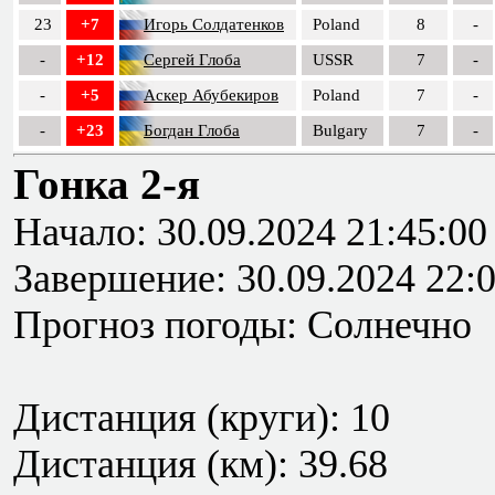
23
+7
Игорь Солдатенков
Poland
8
-
-
+12
Сергей Глоба
USSR
7
-
-
+5
Аскер Абубекиров
Poland
7
-
-
+23
Богдан Глоба
Bulgary
7
-
Гонка 2-я
Начало: 30.09.2024 21:45:00
Завершение: 30.09.2024 22:
Прогноз погоды: Солнечно
Дистанция (круги): 10
Дистанция (км): 39.68