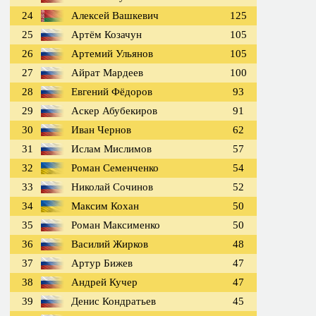
24
Алексей Вашкевич
125
25
Артём Козачун
105
26
Артемий Ульянов
105
27
Айрат Мардеев
100
28
Евгений Фёдоров
93
29
Аскер Абубекиров
91
30
Иван Чернов
62
31
Ислам Мислимов
57
32
Роман Семенченко
54
33
Николай Сочинов
52
34
Максим Кохан
50
35
Роман Максименко
50
36
Василий Жирков
48
37
Артур Бижев
47
38
Андрей Кучер
47
39
Денис Кондратьев
45