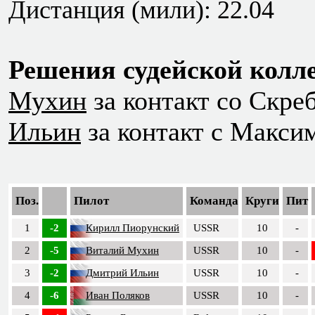
Дистанция (мили): 22.04
Решения судейской колле
Мухин
за контакт со Скреб
Ильин
за контакт с Макси
Поз.
Пилот
Команда
Круги
Пит
1
-2
Кирилл Пиорунский
USSR
10
-
2
-5
Виталий Мухин
USSR
10
-
3
-2
Дмитрий Ильин
USSR
10
-
4
-6
Иван Поляков
USSR
10
-