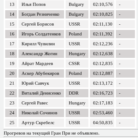
13
Илья Попов
Bulgary
02:10,576
-
14
Богдан Резниченко
Bulgary
02:10,825
-
15
Сергей Борисов
USSR
02:11,130
-
16
Игорь Солдатенков
Poland
02:11,392
-
17
Кирилл Чувилин
USSR
02:12,236
-
18
Александр Жогин
Hungary
02:12,638
-
19
Айрат Мардеев
CSSR
02:12,835
-
20
Аскер Абубекиров
Poland
02:12,887
-
21
Юрий Савчук
USSR
02:13,172
-
22
Виталий Денисенко
DDR
02:16,723
-
23
Сергей Равес
Hungary
02:17,183
-
24
Николай Сочинов
USSR
02:53,460
-
25
Артур Скребелс
USSR
04:50,835
-
Прогревов на текущий Гран При не объявлено.