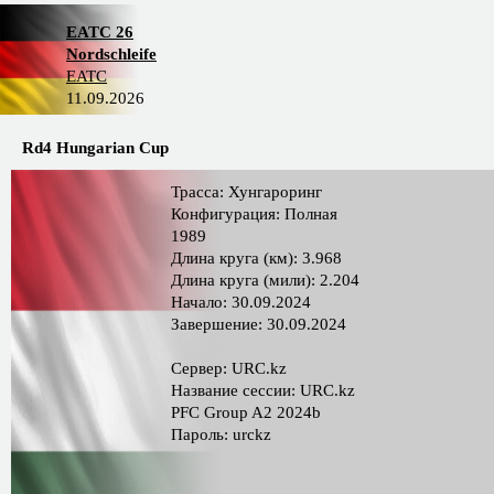
EATC 26
Nordschleife
EATC
11.09.2026
Rd4 Hungarian Сup
Трасса: Хунгароринг
Конфигурация: Полная
1989
Длина круга (км): 3.968
Длина круга (мили): 2.204
Начало: 30.09.2024
Завершение: 30.09.2024
Сервер: URC.kz
Название сессии: URC.kz
PFC Group A2 2024b
Пароль: urckz