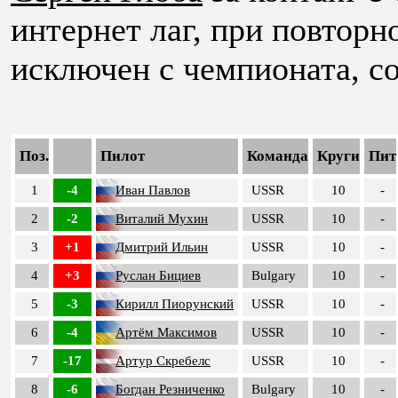
интернет лаг, при повтор
исключен с чемпионата, со
Поз.
Пилот
Команда
Круги
Пит
1
-4
Иван Павлов
USSR
10
-
2
-2
Виталий Мухин
USSR
10
-
3
+1
Дмитрий Ильин
USSR
10
-
4
+3
Руслан Бициев
Bulgary
10
-
5
-3
Кирилл Пиорунский
USSR
10
-
6
-4
Артём Максимов
USSR
10
-
7
-17
Артур Скребелс
USSR
10
-
8
-6
Богдан Резниченко
Bulgary
10
-