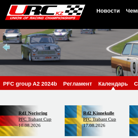
Новости
Чем
PFС group A2 2024b
Регламент
Календарь
С
Rd1 Norisring
Rd2 Kinnekulle
PFC Trabant Cup
PFC Trabant Cup
10.08.2026
17.08.2026