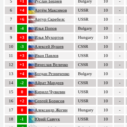
5
+1
Руслан Бициев
Bulgary
10
-
6
+4
Артём Максимов
USSR
10
-
7
+6
Артур Скребелс
USSR
10
-
8
-4
Илья Попов
Bulgary
10
-
9
+3
Илья Мухортов
Hungary
10
-
10
-3
Алексей Яушев
CSSR
10
-
11
+3
Иван Павлов
USSR
10
-
12
+1
Вячеслав Величко
CSSR
10
-
13
+4
Богдан Резниченко
Bulgary
10
-
14
-2
Айрат Мардеев
CSSR
10
-
15
0
Кирилл Чувилин
USSR
10
-
16
+2
Сергей Борисов
USSR
10
-
17
0
Александр Жогин
Hungary
10
-
18
-1
Юрий Савчук
USSR
10
-