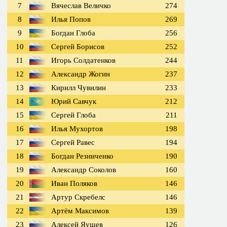
7
Вячеслав Величко
274
8
Илья Попов
269
9
Богдан Глоба
256
10
Сергей Борисов
252
11
Игорь Солдатенков
244
12
Александр Жогин
237
13
Кирилл Чувилин
233
14
Юрий Савчук
212
15
Сергей Глоба
211
16
Илья Мухортов
198
17
Сергей Равес
194
18
Богдан Резниченко
190
19
Александр Соколов
160
20
Иван Поляков
146
21
Артур Скребелс
146
22
Артём Максимов
139
23
Алексей Яушев
126