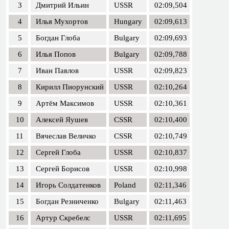
3
Дмитрий Ильин
USSR
02:09,504
4
Илья Мухортов
Hungary
02:09,613
5
Богдан Глоба
Bulgary
02:09,693
6
Илья Попов
Bulgary
02:09,788
7
Иван Павлов
USSR
02:09,823
8
Кирилл Пиорунский
USSR
02:10,264
9
Артём Максимов
USSR
02:10,361
10
Алексей Яушев
CSSR
02:10,400
11
Вячеслав Величко
CSSR
02:10,749
12
Сергей Глоба
USSR
02:10,837
13
Сергей Борисов
USSR
02:10,998
14
Игорь Солдатенков
Poland
02:11,346
15
Богдан Резниченко
Bulgary
02:11,463
16
Артур Скребелс
USSR
02:11,695