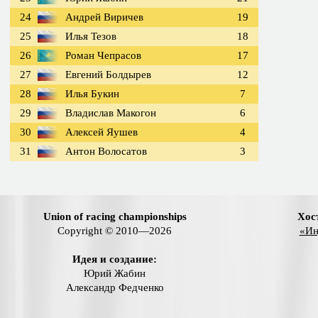
24
Андрей Виричев
19
25
Илья Тезов
18
26
Роман Чепрасов
17
27
Евгений Болдырев
12
28
Илья Букин
7
29
Владислав Макогон
6
30
Алексей Яушев
4
31
Антон Волосатов
3
Union of racing championships
Хос
Copyright © 2010—2026
«Ин
Идея и создание:
Юрий Жабин
Александр Федченко