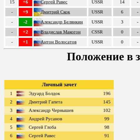
15
+6
Сергей Равес
USSR
14
-
-
+9
Дмитрий Скок
USSR
6
-
-
-2
Александр Белянкин
USSR
3
-
-
+2
Владислав Макогон
CSSR
0
-
-
+1
Антон Волосатов
USSR
0
-
Положение в з
Личный зачет
1
Эдуард Болдок
196
2
Дмитрий Гапета
145
3
Александр Чернышев
102
4
Андрей Русанов
99
5
Сергей Глоба
98
6
Сергей Равес
91