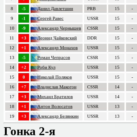
8
-5
Данил Давлетшин
PRB
15
-
9
-1
Сергей Равес
USSR
15
-
10
-9
Александр Чернышев
CSSR
15
-
11
+3
Леонид Чайковский
DDR
15
-
12
+1
Александр Монахов
USSR
15
-
13
-5
Роман Чепрасов
CSSR
15
-
14
+2
Роби Кул
USSR
15
-
15
0
Николай Поляков
USSR
15
-
16
+7
Владислав Макогон
CSSR
14
-
17
+3
Михаил Братилов
USSR
14
-
18
+1
Антон Волосатов
USSR
13
-
19
+3
Александр Белянкин
USSR
13
-
Гонка 2-я