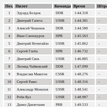
Поз.
Пилот
Команда
Время
Штр
1
Эдуард Болдок
DDR
1:44.318
-
2
Дмитрий Гапета
USSR
1:44.381
-
3
Алексей Чешенок
DDR
1:44.580
-
4
Иван Слепокуров
HPR
1:45.563
-
5
Дмитрий Нечитайло
USSR
1:45.862
-
6
Сергей Глоба
HPR
1:46.732
-
7
Дмитрий Скок
USSR
1:46.885
-
8
Леонид Чайковский
DDR
1:47.099
-
9
Владислав Макогон
CSSR
1:48.276
-
10
Сергей Равес
USSR
1:48.316
-
11
Александр Монахов
USSR
1:48.541
-
12
Роби Кул
USSR
1:48.987
-
13
Данил Давлетшин
PRB
1:49.533
-