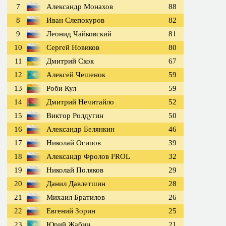
7
Александр Монахов
88
8
Иван Слепокуров
82
9
Леонид Чайковский
81
10
Сергей Новиков
80
11
Дмитрий Скок
67
12
Алексей Чешенок
59
13
Роби Кул
59
14
Дмитрий Нечитайло
52
15
Виктор Ролдугин
50
16
Александр Белянкин
46
17
Николай Осипов
39
18
Александр Фролов FROL
32
19
Николай Поляков
29
20
Данил Давлетшин
28
21
Михаил Братилов
26
22
Евгений Зорин
25
23
Юрий Жабин
21