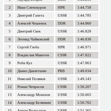
2
Иван Слепокуров
HPR
1:44.758
3
Дмитрий Гапета
USSR
1:44.785
4
Алексей Чешенок
DDR
1:44.860
5
Дмитрий Скок
USSR
1:46.828
6
Леонид Чайковский
DDR
1:46.838
7
Сергей Глоба
HPR
1:46.971
8
Владислав Макогон
CSSR
1:47.822
9
Роби Кул
USSR
1:47.863
10
Данил Давлетшин
PRB
1:49.034
11
Николай Поляков
USSR
1:49.143
12
Роман Чепрасов
CSSR
1:50.207
13
Александр Монахов
USSR
1:50.665
14
Александр Белянкин
USSR
1:50.702
15
Антон Волосатов
USSR
1:51.365