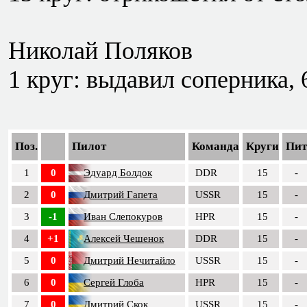
Николай Поляков
1 круг: выдавил соперника, 6.
Поз.
Пилот
Команда
Круги
Пит
1
0
Эдуард Болдок
DDR
15
-
2
0
Дмитрий Гапета
USSR
15
-
3
-1
Иван Слепокуров
HPR
15
-
4
+1
Алексей Чешенок
DDR
15
-
5
0
Дмитрий Нечитайло
USSR
15
-
6
0
Сергей Глоба
HPR
15
-
7
0
Дмитрий Скок
USSR
15
-