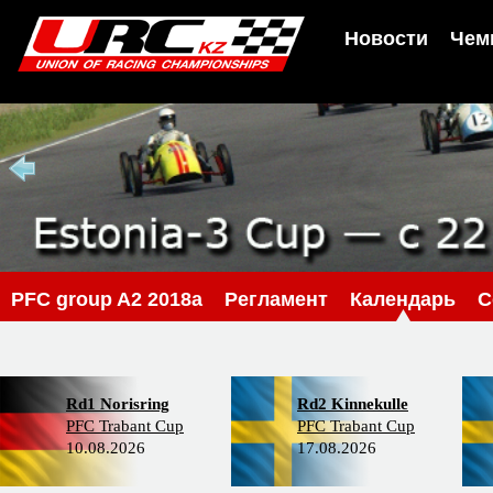
Новости
Чем
PFС group A2 2018a
Регламент
Календарь
С
Rd1 Norisring
Rd2 Kinnekulle
PFC Trabant Cup
PFC Trabant Cup
10.08.2026
17.08.2026