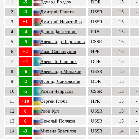
1
-5
Эдуард Болдок
DDR
15
-
2
-3
Дмитрий Гапета
USSR
15
-
3
+1
Дмитрий Нечитайло
USSR
15
-
4
-4
Данил Давлетшин
PRB
15
-
5
-5
Александр Чернышев
CSSR
15
-
6
+2
Иван Слепокуров
HPR
15
-
7
+4
Алексей Чешенок
DDR
15
-
8
-6
Александр Монахов
USSR
15
-
9
-2
Леонид Чайковский
DDR
15
-
10
-5
Роман Чепрасов
CSSR
15
-
11
+10
Сергей Глоба
HPR
15
-
12
0
Роби Кул
USSR
15
-
13
0
Николай Поляков
USSR
15
-
14
-3
Михаил Братилов
USSR
14
-