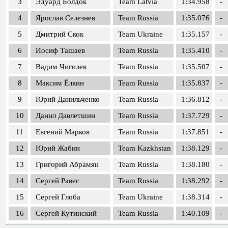
3
Эдуард Болдок
Team Latvia
1:34.958
-
4
Ярослав Селезнев
Team Russia
1:35.076
-
5
Дмитрий Скок
Team Ukraine
1:35.157
-
6
Иосиф Ташаев
Team Russia
1:35.410
-
7
Вадим Чигилев
Team Russia
1:35.507
-
8
Максим Ёлкин
Team Russia
1:35.837
-
9
Юрий Данильченко
Team Russia
1:36.812
-
10
Данил Давлетшин
Team Russia
1:37.729
-
11
Евгений Марков
Team Russia
1:37.851
-
12
Юрий Жабин
Team Kazkhstan
1:38.129
-
13
Григорий Абрамян
Team Russia
1:38.180
-
14
Сергей Равес
Team Russia
1:38.292
-
15
Сергей Глоба
Team Ukraine
1:38.314
-
16
Сергей Кутинский
Team Russia
1:40.109
-