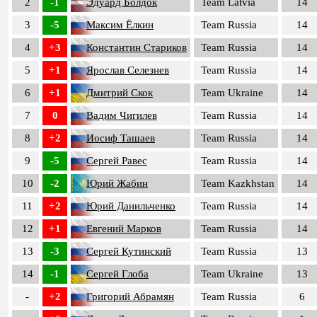
2
-1
Эдуард Болдок
Team Latvia
14
3
-5
Максим Ёлкин
Team Russia
14
4
+3
Константин Стариков
Team Russia
14
5
+1
Ярослав Селезнев
Team Russia
14
6
+1
Дмитрий Скок
Team Ukraine
14
7
0
Вадим Чигилев
Team Russia
14
8
+2
Иосиф Ташаев
Team Russia
14
9
-5
Сергей Равес
Team Russia
14
10
-2
Юрий Жабин
Team Kazkhstan
14
11
+2
Юрий Данильченко
Team Russia
14
12
+1
Евгений Марков
Team Russia
14
13
-3
Сергей Кутинский
Team Russia
13
14
-1
Сергей Глоба
Team Ukraine
13
-
+2
Григорий Абрамян
Team Russia
6