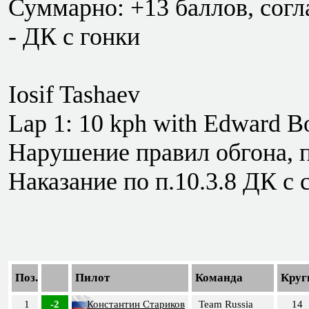
Суммарно: +13 баллов, согла
- ДК с гонки
Iosif Tashaev
Lap 1: 10 kph with Edward B
Нарушение правил обгона, 
Наказание по п.10.3.8 ДК с 
Поз.
Пилот
Команда
Круг
1
-2
Константин Стариков
Team Russia
14