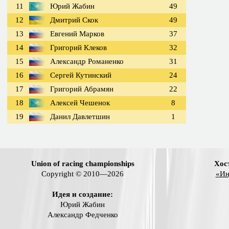
11
Юрий Жабин
49
12
Дмитрий Скок
49
13
Евгений Марков
37
14
Григорий Клеков
32
15
Александр Романенко
31
16
Сергей Кутинский
24
17
Григорий Абрамян
22
18
Алексей Чешенок
8
19
Данил Давлетшин
1
Union of racing championships
Хос
Copyright © 2010—2026
«Ин
Идея и создание:
Юрий Жабин
Александр Федченко