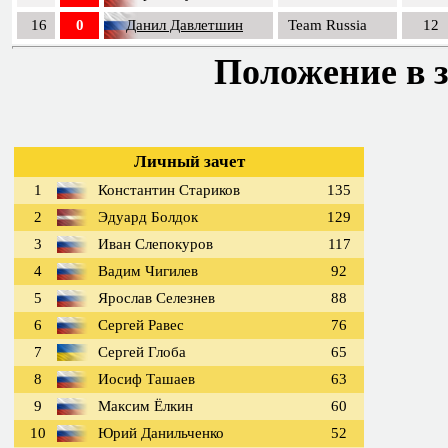
16
0
Данил Давлетшин
Team Russia
12
Положение в з
Личный зачет
1
Константин Стариков
135
2
Эдуард Болдок
129
3
Иван Слепокуров
117
4
Вадим Чигилев
92
5
Ярослав Селезнев
88
6
Сергей Равес
76
7
Сергей Глоба
65
8
Иосиф Ташаев
63
9
Максим Ёлкин
60
10
Юрий Данильченко
52