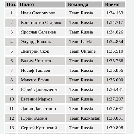
Поз.
Пилот
Команда
Время
1
Иван Слепокуров
Team Russia
1:34.133
2
Константин Стариков
Team Russia
1:34.717
3
Ярослав Селезнев
Team Russia
1:34.826
4
Эдуард Болдок
Team Latvia
1:34.854
5
Дмитрий Скок
Team Ukraine
1:35.510
6
Вадим Чигилев
Team Russia
1:35.766
7
Иосиф Ташаев
Team Russia
1:35.856
8
Максим Ёлкин
Team Russia
1:36.000
9
Юрий Данильченко
Team Russia
1:36.481
10
Евгений Марков
Team Russia
1:37.207
11
Данил Давлетшин
Team Russia
1:37.667
12
Юрий Жабин
Team Kazkhstan
1:38.831
13
Сергей Кутинский
Team Russia
1:39.898