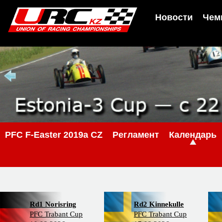
Новости
Чем
PFС F-Easter 2019a CZ
Регламент
Календарь
Rd1 Norisring
Rd2 Kinnekulle
PFC Trabant Cup
PFC Trabant Cup