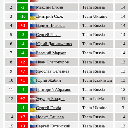
2
-2
Максим Ёлкин
Team Russia
14
3
-10
Дмитрий Скок
Team Ukraine
14
4
+3
Вадим Чигилев
Team Russia
14
5
-3
Сергей Равес
Team Russia
14
6
-4
Юрий Данильченко
Team Russia
14
7
-4
Евгений Марков
Team Russia
14
8
+2
Иван Слепокуров
Team Russia
13
9
+7
Ярослав Селезнев
Team Russia
13
10
+1
Юрий Жабин
Team Kazkhstan
13
11
-4
Григорий Абрамян
Team Russia
12
12
+7
Эдуард Болдок
Team Latvia
11
-
-1
Сергей Глоба
Team Ukraine
3
14
+7
Иосиф Ташаев
Team Russia
14
15
+3
Сергей Кутинский
Team Russia
13