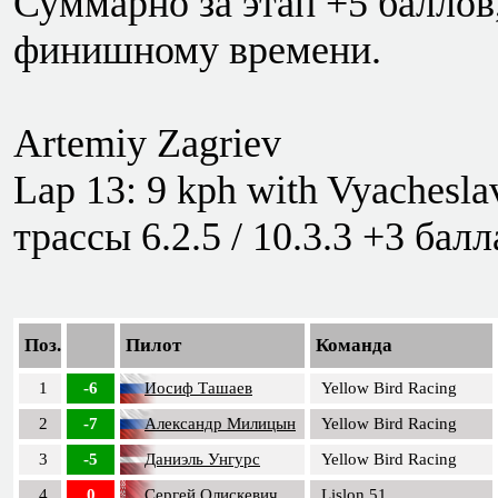
Суммарно за этап +5 баллов, 
финишному времени.
Artemiy Zagriev
Lap 13: 9 kph with Vyachesla
трассы 6.2.5 / 10.3.3 +3 балл
Поз.
Пилот
Команда
1
-6
Иосиф Ташаев
Yellow Bird Racing
2
-7
Александр Милицын
Yellow Bird Racing
3
-5
Даниэль Унгурс
Yellow Bird Racing
4
0
Сергей Олискевич
Lislon 51