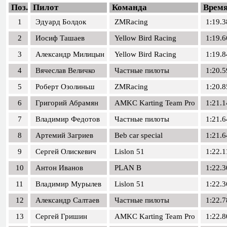
Поз.
Пилот
Команда
Врем
1
Эдуард Болдок
ZMRacing
1:19.3
2
Иосиф Ташаев
Yellow Bird Racing
1:19.6
3
Александр Милицын
Yellow Bird Racing
1:19.8
4
Вячеслав Величко
Частные пилоты
1:20.5
5
Роберт Озолиньш
ZMRacing
1:20.8
6
Григорий Абрамян
AMKC Karting Team Pro
1:21.1
7
Владимир Федотов
Частные пилоты
1:21.6
8
Артемий Загриев
Beb car special
1:21.6
9
Сергей Олискевич
Lislon 51
1:22.1
10
Антон Иванов
PLAN B
1:22.3
11
Владимир Мурылев
Lislon 51
1:22.3
12
Александр Салтаев
Частные пилоты
1:22.7
13
Сергей Гришин
AMKC Karting Team Pro
1:22.8