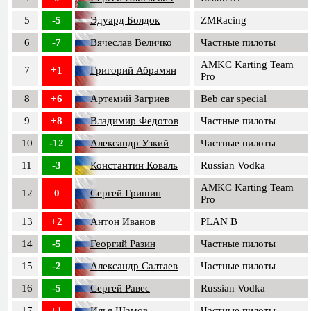
5
-5
Эдуард Болдок
ZMRacing
6
-7
Вячеслав Величко
Частные пилоты
AMKC Karting Team
7
+1
Григорий Абрамян
Pro
8
+6
Артемий Загриев
Beb car special
9
+8
Владимир Федотов
Частные пилоты
10
-12
Александр Узкий
Частные пилоты
11
-3
Константин Коваль
Russian Vodka
AMKC Karting Team
12
0
Сергей Гришин
Pro
13
+2
Антон Иванов
PLAN B
14
-5
Георгий Разин
Частные пилоты
15
-2
Александр Салтаев
Частные пилоты
16
-5
Сергей Равес
Russian Vodka
17
+1
Илья Шамов
Частные пилоты