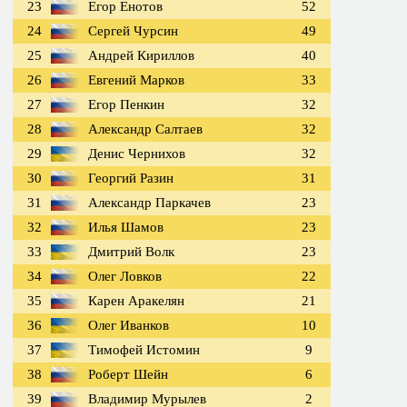
23
Егор Енотов
52
24
Сергей Чурсин
49
25
Андрей Кириллов
40
26
Евгений Марков
33
27
Егор Пенкин
32
28
Александр Салтаев
32
29
Денис Чернихов
32
30
Георгий Разин
31
31
Александр Паркачев
23
32
Илья Шамов
23
33
Дмитрий Волк
23
34
Олег Ловков
22
35
Карен Аракелян
21
36
Олег Иванков
10
37
Тимофей Истомин
9
38
Роберт Шейн
6
39
Владимир Мурылев
2