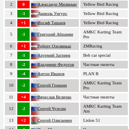
2
0
Александр Милицын
Yellow Bird Racing
3
-1
Даниэль Унгурс
Yellow Bird Racing
4
+1
Иосиф Ташаев
Yellow Bird Racing
AMKC Karting Team
5
-1
Григорий Абрамян
Pro
6
+1
Роберт Озолиньш
ZMRacing
7
-1
Артемий Загриев
Beb car special
8
-2
Владимир Федотов
Частные пилоты
9
-4
Антон Иванов
PLAN B
AMKC Karting Team
10
-2
Сергей Гришин
Pro
11
+4
Вячеслав Величко
Частные пилоты
AMKC Karting Team
12
-2
Сергей Чурсин
Am
13
+2
Сергей Олискевич
Lislon 51