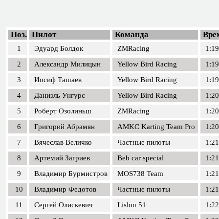
Поз.
Пилот
Команда
Вре
1
Эдуард Болдок
ZMRacing
1:19
2
Александр Милицын
Yellow Bird Racing
1:19
3
Иосиф Ташаев
Yellow Bird Racing
1:19
4
Даниэль Унгурс
Yellow Bird Racing
1:20
5
Роберт Озолиньш
ZMRacing
1:20
6
Григорий Абрамян
AMKC Karting Team Pro
1:20
7
Вячеслав Величко
Частные пилоты
1:21
8
Артемий Загриев
Beb car special
1:21
9
Владимир Бурмистров
MOS738 Team
1:21
10
Владимир Федотов
Частные пилоты
1:21
11
Сергей Олискевич
Lislon 51
1:22