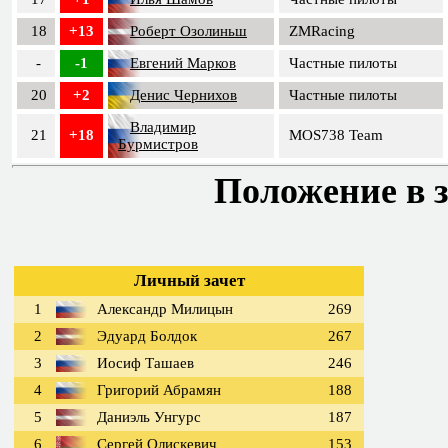
18
+13
Роберт Озолиньш
ZMRacing
-
-1
Евгений Марков
Частные пилоты
20
+2
Денис Чернихов
Частные пилоты
Владимир
21
+18
MOS738 Team
Бурмистров
Положение в з
Личный зачет
1
Александр Милицын
269
2
Эдуард Болдок
267
3
Иосиф Ташаев
246
4
Григорий Абрамян
188
5
Даниэль Унгурс
187
6
Сергей Олискевич
153