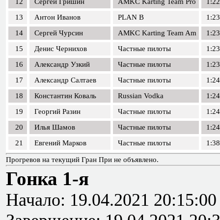
12
Сергей Гришин
AMKC Karting Team Pro
1:22
13
Антон Иванов
PLAN B
1:23
14
Сергей Чурсин
AMKC Karting Team Am
1:23
15
Денис Чернихов
Частные пилоты
1:23
16
Александр Узкий
Частные пилоты
1:23
17
Александр Салтаев
Частные пилоты
1:24
18
Константин Коваль
Russian Vodka
1:24
19
Георгий Разин
Частные пилоты
1:24
20
Илья Шамов
Частные пилоты
1:24
21
Евгений Марков
Частные пилоты
1:38
Прогревов на текущий Гран При не объявлено.
Гонка 1-я
Начало: 19.04.2021 20:15:00