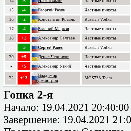
14
-6
Илья Шамов
Частные пилоты
15
-4
Георгий Разин
Частные пилоты
16
-2
Константин Коваль
Russian Vodka
17
-4
Евгений Марков
Частные пилоты
18
+1
Александр Салтаев
Частные пилоты
-
-3
Сергей Равес
Russian Vodka
20
+5
Денис Чернихов
Частные пилоты
-
+5
Александр Узкий
Частные пилоты
Владимир
22
+13
MOS738 Team
Бурмистров
Гонка 2-я
Начало: 19.04.2021 20:40:00
Завершение: 19.04.2021 21: