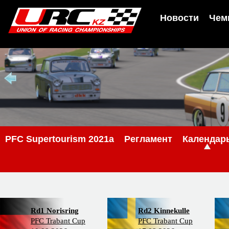
Новости
Чем
PFC Supertourism 2021a
Регламент
Календар
Rd1 Norisring
Rd2 Kinnekulle
PFC Trabant Cup
PFC Trabant Cup