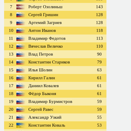
7
Роберт Озолиньш
143
8
Сергей Гришин
128
9
Артемий Загриев
128
10
Антон Иванов
118
11
Владимир Федотов
113
12
Вячеслав Величко
110
13
Влад Петров
90
14
Константин Стариков
79
15
Илья Шолин
63
16
Кирилл Галин
61
17
Даниил Ковалев
61
18
Фёдор Быконя
61
19
Владимир Бурмистров
59
20
Сергей Равес
59
21
Александр Узкий
55
22
Константин Коваль
53