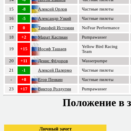
15
-8
Алексей Орлов
Частные пилоты
16
-5
Александр Узкий
Частные пилоты
17
0
Тимофей Истомин
NoFear Performance
18
+2
Марат Каспиан
Pumpawasser
Yellow Bird Racing
19
+15
Иосиф Ташаев
Team
20
+11
Денис Фёдоров
Wasserpumpe
21
-1
Алексей Палермо
Частные пилоты
-
+8
Егор Пенкин
Частные пилоты
23
+17
Виктор Ролдугин
Pumpawasser
Положение в з
Личный зачет