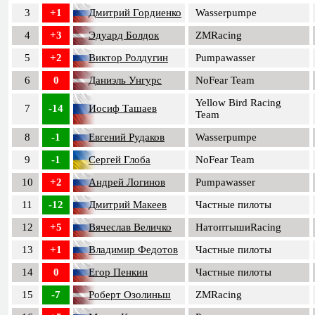
3
+1
Дмитрий Гордиенко
Wasserpumpe
4
+3
Эдуард Болдок
ZMRacing
5
+2
Виктор Ролдугин
Pumpawasser
6
0
Даниэль Унгурс
NoFear Team
Yellow Bird Racing
7
-14
Иосиф Ташаев
Team
8
-1
Евгений Рудаков
Wasserpumpe
9
-1
Сергей Глоба
NoFear Team
10
+2
Андрей Логинов
Pumpawasser
11
-12
Дмитрий Макеев
Частные пилоты
12
+5
Вячеслав Величко
НатоптышиRacing
13
+1
Владимир Федотов
Частные пилоты
14
0
Егор Пенкин
Частные пилоты
15
-7
Роберт Озолиньш
ZMRacing