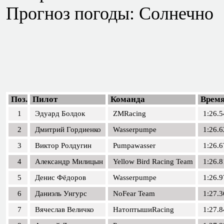
Прогноз погоды: Солнечно
Поз.
Пилот
Команда
Врем
1
Эдуард Болдок
ZMRacing
1:26.5
2
Дмитрий Гордиенко
Wasserpumpe
1:26.6
3
Виктор Ролдугин
Pumpawasser
1:26.6
4
Александр Милицын
Yellow Bird Racing Team
1:26.8
5
Денис Фёдоров
Wasserpumpe
1:26.9
6
Даниэль Унгурс
NoFear Team
1:27.3
7
Вячеслав Величко
НатоптышиRacing
1:27.8