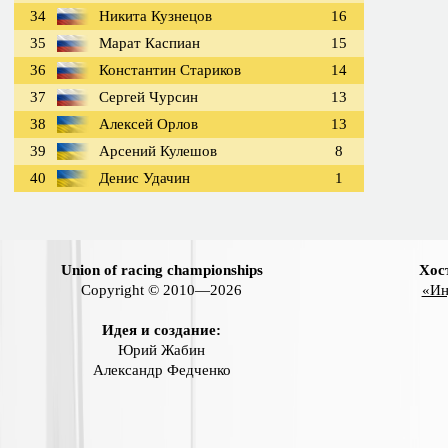
34
Никита Кузнецов
16
35
Марат Каспиан
15
36
Константин Стариков
14
37
Сергей Чурсин
13
38
Алексей Орлов
13
39
Арсений Кулешов
8
40
Денис Удачин
1
Union of racing championships
Хос
Copyright © 2010—2026
«Ин
Идея и создание:
Юрий Жабин
Александр Федченко