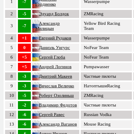
1
-7
Wasserpumpe
Гордиенко
2
-5
Эдуард Болдок
ZMRacing
Александр
Yellow Bird Racing
3
-7
Милицын
Team
4
+1
Евгений Рудаков
Wasserpumpe
5
0
Даниэль Унгурс
NoFear Team
6
+5
Сергей Глоба
NoFear Team
7
+5
Андрей Логинов
Pumpawasser
8
-3
Дмитрий Макеев
Частные пилоты
9
-3
Вячеслав Величко
НатоптышиRacing
10
-5
Роберт Озолиньш
ZMRacing
11
-2
Владимир Федотов
Частные пилоты
12
-6
Сергей Равес
Russian Vodka
13
-6
Александр Ваганов
Mouse Racing
14
-6
Антон Иванов
Частные пилоты