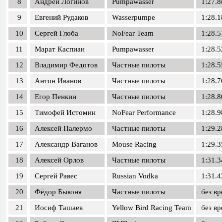
8
Андрей Логинов
Pumpawasser
1:27.8
9
Евгений Рудаков
Wasserpumpe
1:28.1
10
Сергей Глоба
NoFear Team
1:28.5
11
Марат Каспиан
Pumpawasser
1:28.5
12
Владимир Федотов
Частные пилоты
1:28.5
13
Антон Иванов
Частные пилоты
1:28.7
14
Егор Пенкин
Частные пилоты
1:28.8
15
Тимофей Истомин
NoFear Performance
1:28.9
16
Алексей Палермо
Частные пилоты
1:29.2
17
Александр Ваганов
Mouse Racing
1:29.3
18
Алексей Орлов
Частные пилоты
1:31.3
19
Сергей Равес
Russian Vodka
1:31.4
20
Фёдор Быконя
Частные пилоты
без в
21
Иосиф Ташаев
Yellow Bird Racing Team
без в