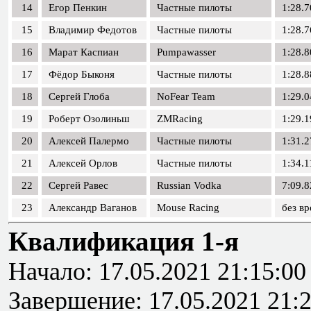
14
Егор Пенкин
Частные пилоты
1:28.7
15
Владимир Федотов
Частные пилоты
1:28.7
16
Марат Каспиан
Pumpawasser
1:28.8
17
Фёдор Быконя
Частные пилоты
1:28.8
18
Сергей Глоба
NoFear Team
1:29.0
19
Роберт Озолиньш
ZMRacing
1:29.1
20
Алексей Палермо
Частные пилоты
1:31.2
21
Алексей Орлов
Частные пилоты
1:34.1
22
Сергей Равес
Russian Vodka
7:09.8
23
Александр Ваганов
Mouse Racing
без в
Квалификация 1-я
Начало: 17.05.2021 21:15:00
Завершение: 17.05.2021 21: