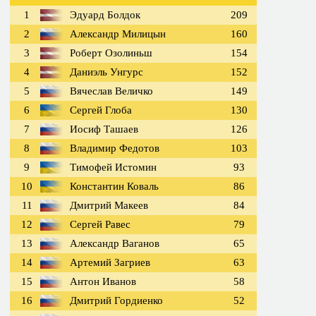
1
Эдуард Болдок
209
2
Александр Милицын
160
3
Роберт Озолиньш
154
4
Даниэль Унгурс
152
5
Вячеслав Величко
149
6
Сергей Глоба
130
7
Иосиф Ташаев
126
8
Владимир Федотов
103
9
Тимофей Истомин
93
10
Константин Коваль
86
11
Дмитрий Макеев
84
12
Сергей Равес
79
13
Александр Ваганов
65
14
Артемий Загриев
63
15
Антон Иванов
58
16
Дмитрий Гордиенко
52