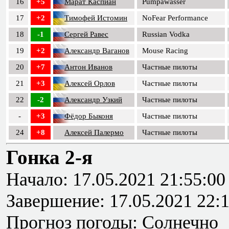
16
+5
Марат Каспиан
Pumpawasser
17
+2
Тимофей Истомин
NoFear Performance
18
-1
Сергей Равес
Russian Vodka
19
+2
Александр Ваганов
Mouse Racing
20
+7
Антон Иванов
Частные пилоты
21
+3
Алексей Орлов
Частные пилоты
22
-2
Александр Узкий
Частные пилоты
-
+3
Фёдор Быконя
Частные пилоты
24
+8
Алексей Палермо
Частные пилоты
Гонка 2-я
Начало: 17.05.2021 21:55:00
Завершение: 17.05.2021 22:
Прогноз погоды: Солнечно