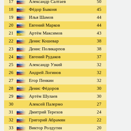
17
Александр Салтаев
50
18
Фёдор Быконя
45
19
Илья Шамов
44
20
Евгений Марков
44
21
Артём Максимов
43
22
Денис Кошевар
38
23
Денис Поликарпов
38
24
Евгений Рудаков
37
25
Александр Узкий
32
26
Андрей Логинов
32
27
Егор Пенкин
32
28
Денис Фёдоров
30
29
Артём Шулаев
30
30
Алексей Палермо
27
31
Дмитрий Терехов
24
32
Григорий Абрамян
22
33
Виктор Ролдугин
20