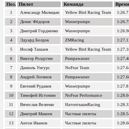
Поз.
Пилот
Команда
Врем
1
Александр Милицын
Yellow Bird Racing Team
1:26.7
2
Денис Фёдоров
Wasserpumpe
1:26.7
3
Дмитрий Гордиенко
Wasserpumpe
1:26.9
4
Эдуард Болдок
ZMRacing
1:27.1
5
Иосиф Ташаев
Yellow Bird Racing Team
1:27.1
6
Виктор Ролдугин
Pumpawasser
1:27.4
7
Даниэль Унгурс
NoFear Team
1:27.6
8
Андрей Логинов
Pumpawasser
1:27.6
9
Евгений Рудаков
Wasserpumpe
1:27.8
10
Тимофей Истомин
NoFear Performance
1:28.0
11
Вячеслав Величко
НатоптышиRacing
1:28.3
12
Дмитрий Макеев
Частные пилоты
1:28.5
13
Антон Иванов
Частные пилоты
1:28.6