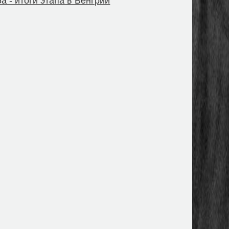
6a - итоги этапа в Венгрии