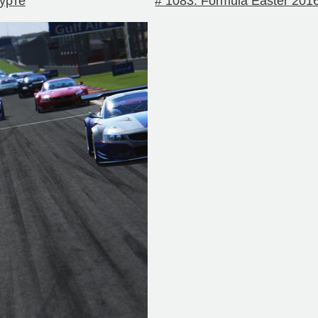
вурте
# 1083. Formula Easter 201