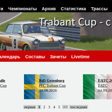
ти
Чемпионаты
Архив
Статистика
Трассы
алендарь
Составы
Зачеты
Livetime
lle
Rd3 Gotenburg
EATC 2
 Cup
PFC Trabant Cup
EATC
24.08.2026
04.09.2
первая
1
2
3
4
5
>>
последняя