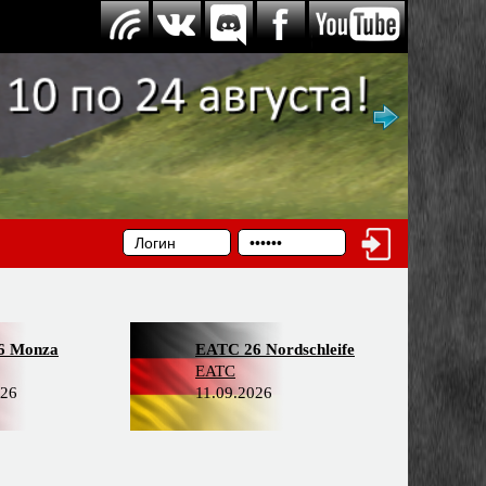
6 Monza
EATC 26 Nordschleife
EATC
026
11.09.2026