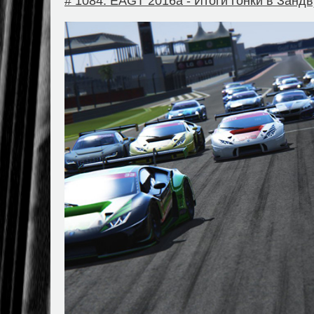
# 1084. EAGT 2016a - Итоги гонки в Занд