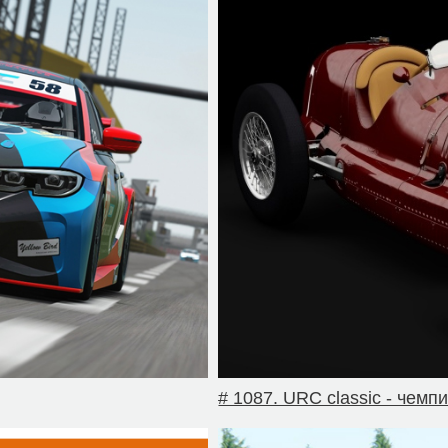
# 1087. URC classic - чемп