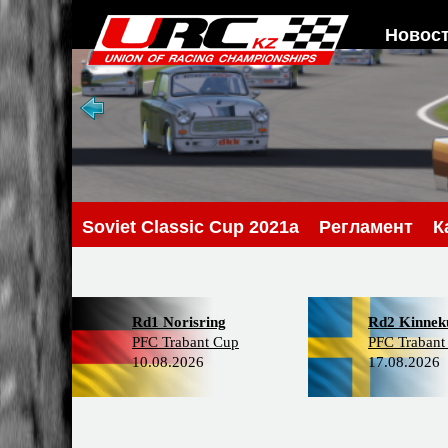
Новос
Soviet Classic Cup 2021a
Регламент
К
Rd1 Norisring
Rd2 Kinneku
PFC Trabant Cup
PFC Trabant
10.08.2026
17.08.2026