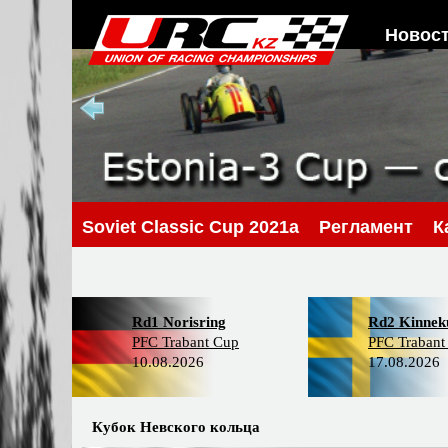
Новос
Soviet Classic Cup 2021a
Регламент
К
Rd1 Norisring
Rd2 Kinneku
PFC Trabant Cup
PFC Trabant
10.08.2026
17.08.2026
Кубок Невского кольца