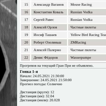
15
Александр Ваганов
Mouse Racing
16
Константин Коваль
Russian Vodka
17
Сергей Равес
Russian Vodka
18
Алексей Орлов
Частные пилоты
19
Иосиф Ташаев
Yellow Bird Racing Te
20
Роберт Озолиньш
ZMRacing
21
Алексей Палермо
Частные пилоты
22
Денис Фёдоров
Wasserpumpe
Прогревов на текущий Гран При не объявлено.
Гонка 1-я
Начало: 24.05.2021 21:30:00
Завершение: 24.05.2021 21:50:00
Прогноз погоды: Солнечно
Дистанция (круги): 12
Дистанция (км): 32.04
Дистанция (мили): 20.028