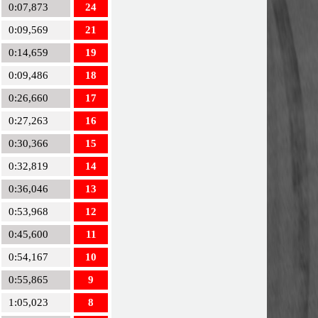
0:07,873
24
0:09,569
21
0:14,659
19
0:09,486
18
0:26,660
17
0:27,263
16
0:30,366
15
0:32,819
14
0:36,046
13
0:53,968
12
0:45,600
11
0:54,167
10
0:55,865
9
1:05,023
8