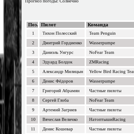
Прогноз погоды: Солнечно
Поз.
Пилот
Команда
1
Тихон Полесский
Team Penguin
2
Дмитрий Гордиенко
Wasserpumpe
3
Даниэль Унгурс
NoFear Team
4
Эдуард Болдок
ZMRacing
5
Александр Милицын
Yellow Bird Racing Te
6
Денис Фёдоров
Wasserpumpe
7
Григорий Абрамян
Частные пилоты
8
Сергей Глоба
NoFear Team
9
Артемий Загриев
Частные пилоты
10
Вячеслав Величко
НатоптышиRacing
11
Денис Кошевар
Частные пилоты