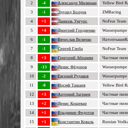
2
-4
Александр Милицын
Yellow Bird 
3
-1
Эдуард Болдок
ZMRacing
4
+1
Даниэль Унгурс
NoFear Team
5
+4
Дмитрий Гордиенко
Wasserpumpe
6
-1
Вячеслав Величко
НатоптышиRa
7
-1
Сергей Глоба
NoFear Team
8
+3
Григорий Абрамян
Частные пил
9
-13
Денис Фёдоров
Wasserpumpe
10
-2
Евгений Рудаков
Wasserpumpe
11
-8
Иосиф Ташаев
Yellow Bird 
12
+3
Артемий Загриев
Частные пил
13
+2
Денис Кошевар
Частные пил
14
+1
Владимир Федотов
Частные пил
15
+1
Константин Коваль
Russian Vodk