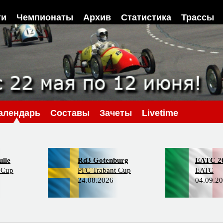
ти
Чемпионаты
Архив
Статистика
Трассы
алендарь
Составы
Зачеты
Livetime
lle
Rd3 Gotenburg
EATC 2
 Cup
PFC Trabant Cup
EATC
24.08.2026
04.09.2