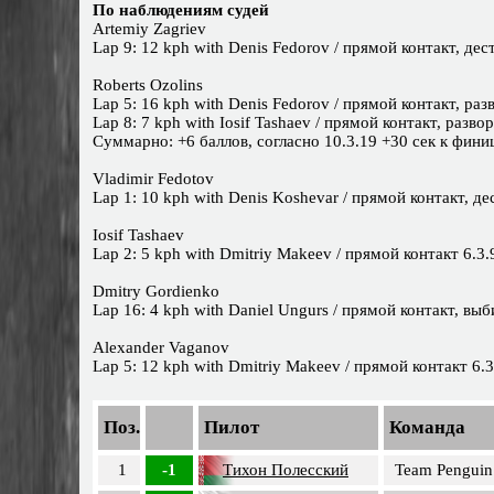
По наблюдениям судей
Artemiy Zagriev
Lap 9: 12 kph with Denis Fedorov / прямой контакт, дес
Roberts Ozolins
Lap 5: 16 kph with Denis Fedorov / прямой контакт, разв
Lap 8: 7 kph with Iosif Tashaev / прямой контакт, развор
Суммарно: +6 баллов, согласно 10.3.19 +30 сек к фи
Vladimir Fedotov
Lap 1: 10 kph with Denis Koshevar / прямой контакт, де
Iosif Tashaev
Lap 2: 5 kph with Dmitriy Makeev / прямой контакт 6.3.9
Dmitry Gordienko
Lap 16: 4 kph with Daniel Ungurs / прямой контакт, выб
Alexander Vaganov
Lap 5: 12 kph with Dmitriy Makeev / прямой контакт 6.3.
Поз.
Пилот
Команда
1
-1
Тихон Полесский
Team Penguin