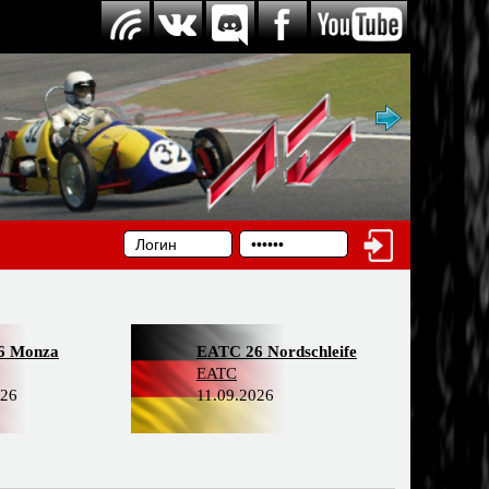
6 Monza
EATC 26 Nordschleife
EATC
026
11.09.2026