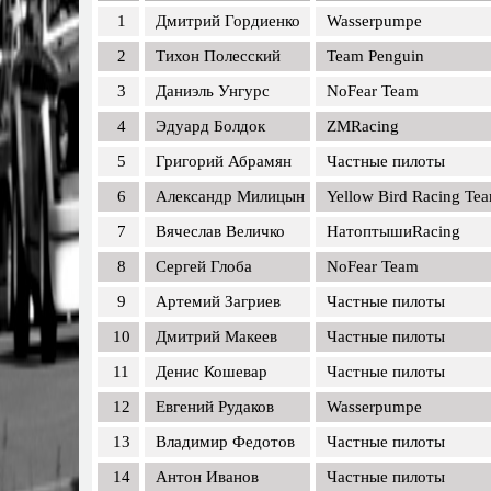
1
Дмитрий Гордиенко
Wasserpumpe
2
Тихон Полесский
Team Penguin
3
Даниэль Унгурс
NoFear Team
4
Эдуард Болдок
ZMRacing
5
Григорий Абрамян
Частные пилоты
6
Александр Милицын
Yellow Bird Racing Te
7
Вячеслав Величко
НатоптышиRacing
8
Сергей Глоба
NoFear Team
9
Артемий Загриев
Частные пилоты
10
Дмитрий Макеев
Частные пилоты
11
Денис Кошевар
Частные пилоты
12
Евгений Рудаков
Wasserpumpe
13
Владимир Федотов
Частные пилоты
14
Антон Иванов
Частные пилоты