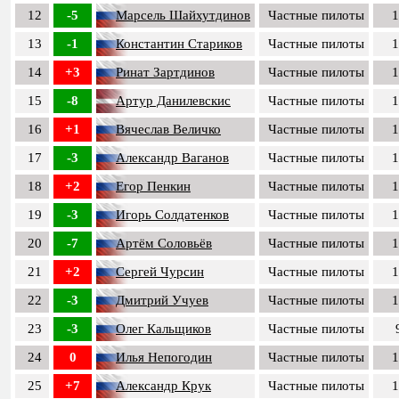
12
-5
Марсель Шайхутдинов
Частные пилоты
1
13
-1
Константин Стариков
Частные пилоты
1
14
+3
Ринат Зартдинов
Частные пилоты
1
15
-8
Артур Данилевскис
Частные пилоты
1
16
+1
Вячеслав Величко
Частные пилоты
1
17
-3
Александр Ваганов
Частные пилоты
1
18
+2
Егор Пенкин
Частные пилоты
1
19
-3
Игорь Солдатенков
Частные пилоты
1
20
-7
Артём Соловьёв
Частные пилоты
1
21
+2
Сергей Чурсин
Частные пилоты
1
22
-3
Дмитрий Учуев
Частные пилоты
1
23
-3
Олег Кальщиков
Частные пилоты
24
0
Илья Непогодин
Частные пилоты
1
25
+7
Александр Крук
Частные пилоты
1