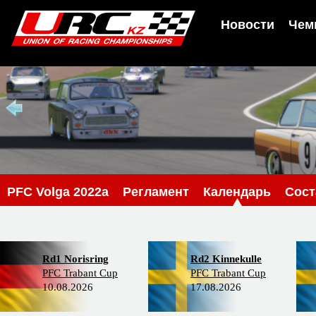
Новости
Чем
PFС Volga 2022a
Регламент
Календарь
Сос
Rd1 Norisring
Rd2 Kinnekulle
PFC Trabant Cup
PFC Trabant Cup
10.08.2026
17.08.2026