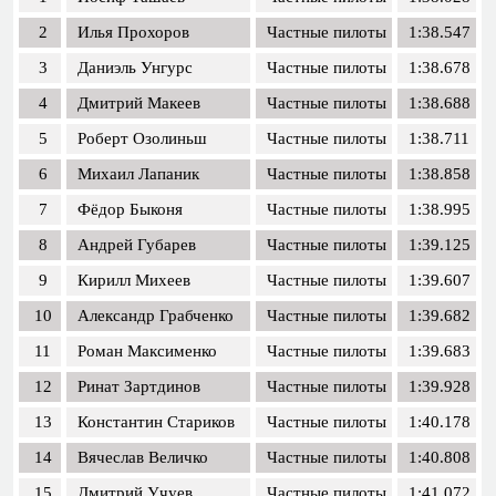
2
Илья Прохоров
Частные пилоты
1:38.547
3
Даниэль Унгурс
Частные пилоты
1:38.678
4
Дмитрий Макеев
Частные пилоты
1:38.688
5
Роберт Озолиньш
Частные пилоты
1:38.711
6
Михаил Лапаник
Частные пилоты
1:38.858
7
Фёдор Быконя
Частные пилоты
1:38.995
8
Андрей Губарев
Частные пилоты
1:39.125
9
Кирилл Михеев
Частные пилоты
1:39.607
10
Александр Грабченко
Частные пилоты
1:39.682
11
Роман Максименко
Частные пилоты
1:39.683
12
Ринат Зартдинов
Частные пилоты
1:39.928
13
Константин Стариков
Частные пилоты
1:40.178
14
Вячеслав Величко
Частные пилоты
1:40.808
15
Дмитрий Учуев
Частные пилоты
1:41.072