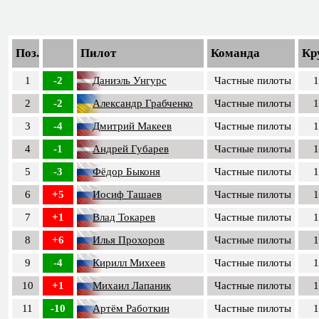
Поз.
Пилот
Команда
Кр
1
-2
Даниэль Унгурс
Частные пилоты
1
2
-2
Александр Грабченко
Частные пилоты
1
3
-4
Дмитрий Макеев
Частные пилоты
1
4
-1
Андрей Губарев
Частные пилоты
1
5
-3
Фёдор Быконя
Частные пилоты
1
6
+5
Иосиф Ташаев
Частные пилоты
1
7
+1
Влад Токарев
Частные пилоты
1
8
+6
Илья Прохоров
Частные пилоты
1
9
-4
Кирилл Михеев
Частные пилоты
1
10
+1
Михаил Лапаник
Частные пилоты
1
11
-10
Артём Работкин
Частные пилоты
1