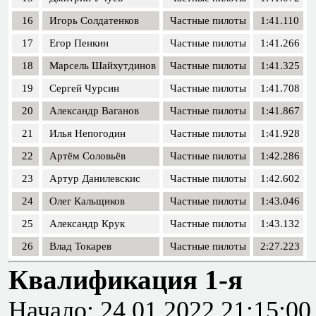
16
Игорь Солдатенков
Частные пилоты
1:41.110
17
Егор Пенкин
Частные пилоты
1:41.266
18
Марсель Шайхутдинов
Частные пилоты
1:41.325
19
Сергей Чурсин
Частные пилоты
1:41.708
20
Александр Ваганов
Частные пилоты
1:41.867
21
Илья Непогодин
Частные пилоты
1:41.928
22
Артём Соловьёв
Частные пилоты
1:42.286
23
Артур Данилевскис
Частные пилоты
1:42.602
24
Олег Кальщиков
Частные пилоты
1:43.046
25
Александр Крук
Частные пилоты
1:43.132
26
Влад Токарев
Частные пилоты
2:27.223
Квалификация 1-я
Начало: 24.01.2022 21:15:00