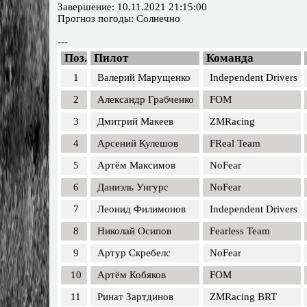
Завершение: 10.11.2021 21:15:00
Прогноз погоды: Солнечно
---
Поз.
Пилот
Команда
1
Валерий Марущенко
Independent Drivers
2
Александр Грабченко
FOM
3
Дмитрий Макеев
ZMRacing
4
Арсений Кулешов
FReal Team
5
Артём Максимов
NoFear
6
Даниэль Унгурс
NoFear
7
Леонид Филимонов
Independent Drivers
8
Николай Осипов
Fearless Team
9
Артур Скребелс
NoFear
10
Артём Кобяков
FOM
11
Ринат Зартдинов
ZMRacing BRT