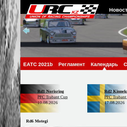
Новос
EATC 2021b
Регламент
Календарь
С
Rd1 Norisring
Rd2 Kinneku
PFC Trabant Cup
PFC Trabant
10.08.2026
17.08.2026
Rd6 Motegi