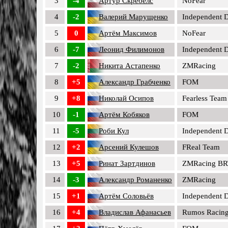
3
-4
Артур Скребелс
NoFear
4
-2
Валерий Марущенко
Independent D
5
0
Артём Максимов
NoFear
6
-7
Леонид Филимонов
Independent D
7
-2
Никита Астапенко
ZMRacing
8
+5
Александр Грабченко
FOM
9
+8
Николай Осипов
Fearless Team
10
-1
Артём Кобяков
FOM
11
-5
Роби Кул
Independent D
12
+2
Арсений Кулешов
FReal Team
13
+5
Ринат Зартдинов
ZMRacing BR
14
-3
Александр Романенко
ZMRacing
15
+1
Артём Соловьёв
Independent D
16
+4
Владислав Афанасьев
Rumos Racin