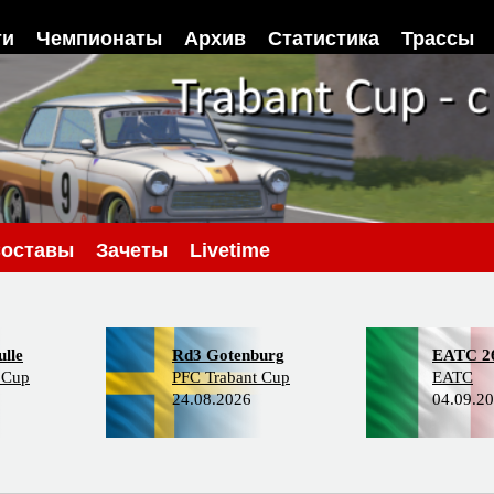
ти
Чемпионаты
Архив
Статистика
Трассы
оставы
Зачеты
Livetime
lle
Rd3 Gotenburg
EATC 2
 Cup
PFC Trabant Cup
EATC
24.08.2026
04.09.2