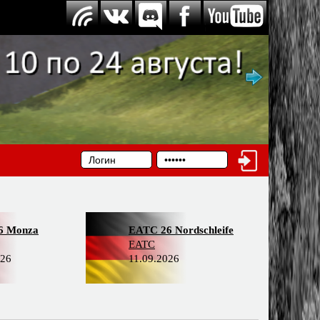
6 Monza
EATC 26 Nordschleife
EATC
026
11.09.2026