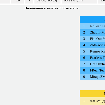
10
-
02:00,785 (0)
00:21:07,147
1:
Положение в зачетах после этапа:
1
NoFear T
2
Zhabin-Mi
3
Flat Out 
4
ZMRacin
5
Rumos Ra
6
Fearless 
7
UralSkyR
8
FReal Te
9
MirageZ
1
Александ