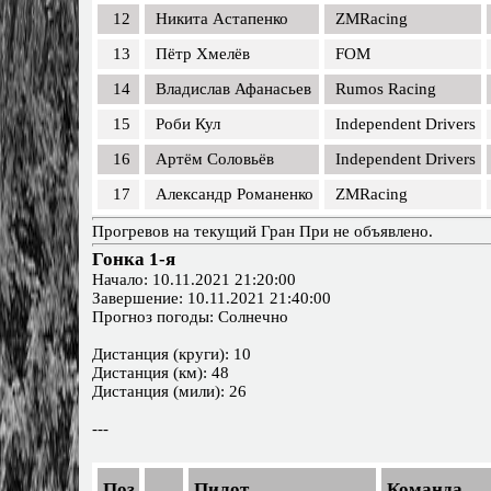
12
Никита Астапенко
ZMRacing
13
Пётр Хмелёв
FOM
14
Владислав Афанасьев
Rumos Racing
15
Роби Кул
Independent Drivers
16
Артём Соловьёв
Independent Drivers
17
Александр Романенко
ZMRacing
Прогревов на текущий Гран При не объявлено.
Гонка 1-я
Начало: 10.11.2021 21:20:00
Завершение: 10.11.2021 21:40:00
Прогноз погоды: Солнечно
Дистанция (круги): 10
Дистанция (км): 48
Дистанция (мили): 26
---
Поз.
Пилот
Команда