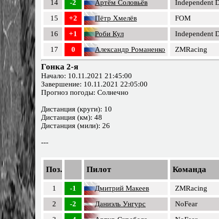
14
-2
Артём Соловьёв
Independent D
15
+2
Пётр Хмелёв
FOM
16
+1
Роби Кул
Independent D
17
0
Александр Романенко
ZMRacing
Гонка 2-я
Начало: 10.11.2021 21:45:00
Завершение: 10.11.2021 22:05:00
Прогноз погоды: Солнечно
Дистанция (круги): 10
Дистанция (км): 48
Дистанция (мили): 26
---
Поз.
Пилот
Команда
1
-1
Дмитрий Макеев
ZMRacing
2
-2
Даниэль Унгурс
NoFear