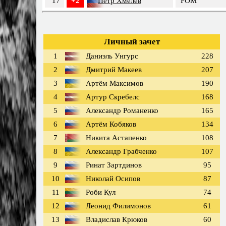
17
+2
Пётр Хмелёв
FOM
Личный зачет
1
Даниэль Унгурс
228
2
Дмитрий Макеев
207
3
Артём Максимов
190
4
Артур Скребелс
168
5
Александр Романенко
165
6
Артём Кобяков
134
7
Никита Астапенко
108
8
Александр Грабченко
107
9
Ринат Зартдинов
95
10
Николай Осипов
87
11
Роби Кул
74
12
Леонид Филимонов
61
13
Владислав Крюков
60