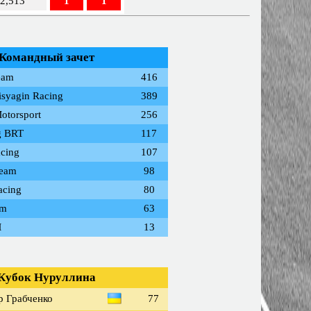
02,513
1
1
Командный зачет
eam
416
syagin Racing
389
Motorsport
256
g BRT
117
cing
107
Team
98
acing
80
am
63
M
13
Кубок Нуруллина
р Грабченко
77