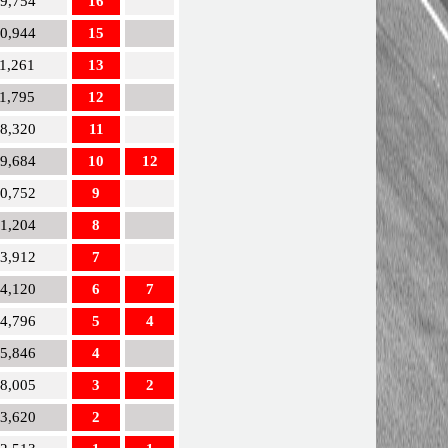
09,754
16
10,944
15
11,261
13
11,795
12
18,320
11
19,684
10
12
20,752
9
21,204
8
23,912
7
24,120
6
7
24,796
5
4
25,846
4
28,005
3
2
33,620
2