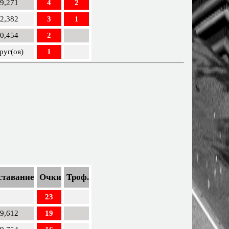
29,271
4
2
42,382
3
1
50,454
2
руг(ов)
1
ставание
Очки
Троф.
23
09,612
19