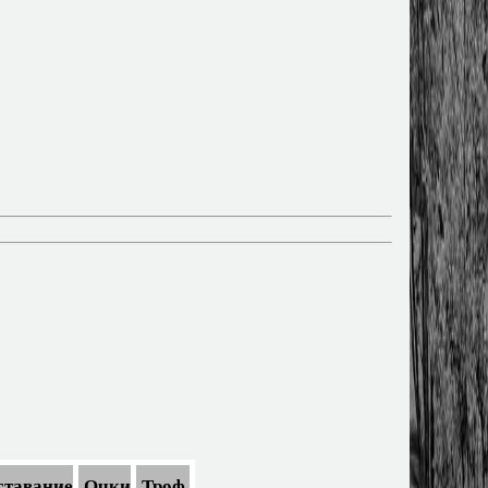
ставание
Очки
Троф.