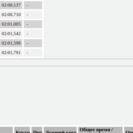
02:00,137
-
02:00,710
-
02:01,005
-
02:01,542
-
02:01,598
-
02:01,791
-
Общее время /
Круги
Пит
Лучший круг
От