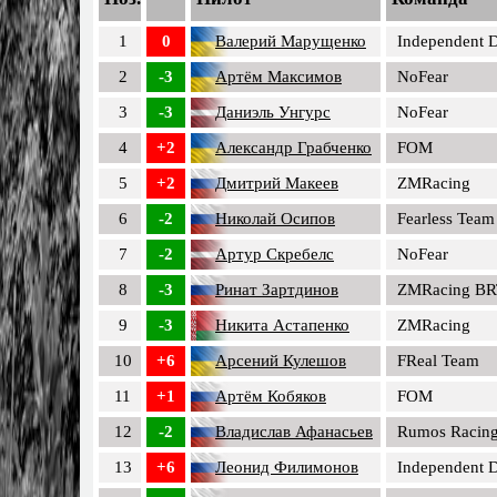
1
0
Валерий Марущенко
Independent D
2
-3
Артём Максимов
NoFear
3
-3
Даниэль Унгурс
NoFear
4
+2
Александр Грабченко
FOM
5
+2
Дмитрий Макеев
ZMRacing
6
-2
Николай Осипов
Fearless Team
7
-2
Артур Скребелс
NoFear
8
-3
Ринат Зартдинов
ZMRacing BR
9
-3
Никита Астапенко
ZMRacing
10
+6
Арсений Кулешов
FReal Team
11
+1
Артём Кобяков
FOM
12
-2
Владислав Афанасьев
Rumos Racin
13
+6
Леонид Филимонов
Independent D