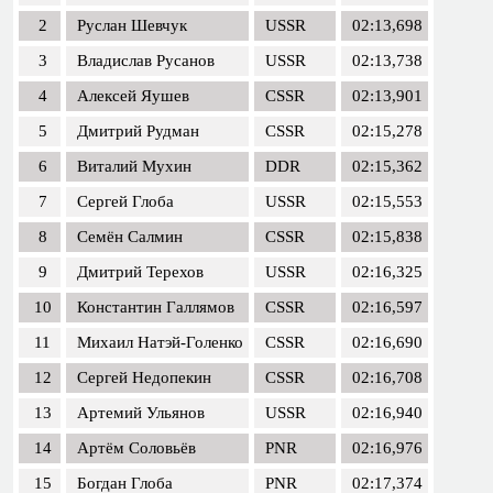
2
Руслан Шевчук
USSR
02:13,698
3
Владислав Русанов
USSR
02:13,738
4
Алексей Яушев
CSSR
02:13,901
5
Дмитрий Рудман
CSSR
02:15,278
6
Виталий Мухин
DDR
02:15,362
7
Сергей Глоба
USSR
02:15,553
8
Семён Салмин
CSSR
02:15,838
9
Дмитрий Терехов
USSR
02:16,325
10
Константин Галлямов
CSSR
02:16,597
11
Михаил Натэй-Голенко
CSSR
02:16,690
12
Сергей Недопекин
CSSR
02:16,708
13
Артемий Ульянов
USSR
02:16,940
14
Артём Соловьёв
PNR
02:16,976
15
Богдан Глоба
PNR
02:17,374