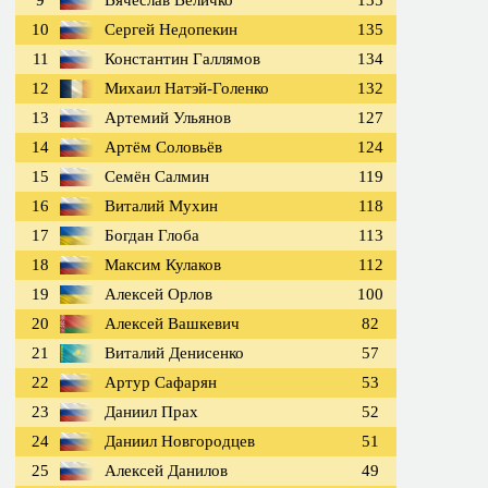
9
Вячеслав Величко
135
10
Сергей Недопекин
135
11
Константин Галлямов
134
12
Михаил Натэй-Голенко
132
13
Артемий Ульянов
127
14
Артём Соловьёв
124
15
Семён Салмин
119
16
Виталий Мухин
118
17
Богдан Глоба
113
18
Максим Кулаков
112
19
Алексей Орлов
100
20
Алексей Вашкевич
82
21
Виталий Денисенко
57
22
Артур Сафарян
53
23
Даниил Прах
52
24
Даниил Новгородцев
51
25
Алексей Данилов
49