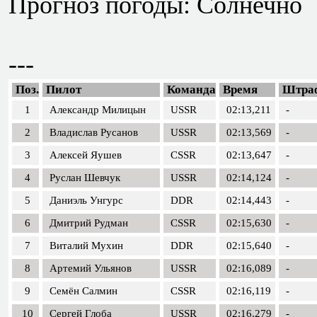
Прогноз погоды: Солнечно
---
Поз.
Пилот
Команда
Время
Штра
1
Александр Милицын
USSR
02:13,211
-
2
Владислав Русанов
USSR
02:13,569
-
3
Алексей Яушев
CSSR
02:13,647
-
4
Руслан Шевчук
USSR
02:14,124
-
5
Даниэль Унгурс
DDR
02:14,443
-
6
Дмитрий Рудман
CSSR
02:15,630
-
7
Виталий Мухин
DDR
02:15,640
-
8
Артемий Ульянов
USSR
02:16,089
-
9
Семён Салмин
CSSR
02:16,119
-
10
Сергей Глоба
USSR
02:16,279
-