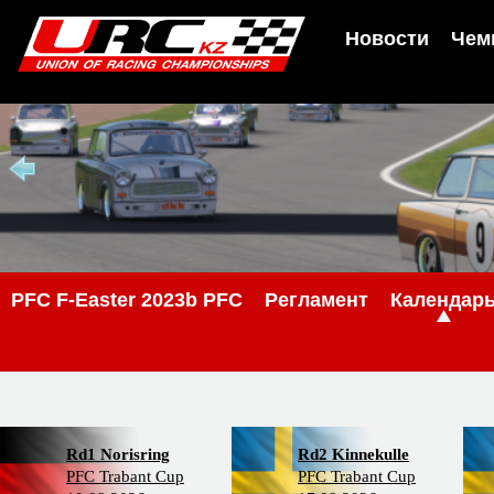
Новости
Чем
PFС F-Easter 2023b PFC
Регламент
Календар
Rd1 Norisring
Rd2 Kinnekulle
PFC Trabant Cup
PFC Trabant Cup