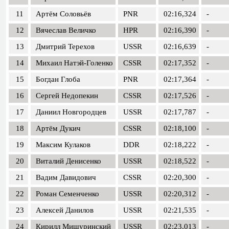
11
Артём Соловьёв
PNR
02:16,324
-
12
Вячеслав Величко
HPR
02:16,390
-
13
Дмитрий Терехов
USSR
02:16,639
-
14
Михаил Натэй-Голенко
CSSR
02:17,352
-
15
Богдан Глоба
PNR
02:17,364
-
16
Сергей Недопекин
CSSR
02:17,526
-
17
Даниил Новгородцев
USSR
02:17,787
-
18
Артём Дукич
CSSR
02:18,100
-
19
Максим Кулаков
DDR
02:18,222
-
20
Виталий Денисенко
USSR
02:18,522
-
21
Вадим Давидович
CSSR
02:20,300
-
22
Роман Семенченко
USSR
02:20,312
-
23
Алексей Данилов
USSR
02:21,535
-
24
Кирилл Мишуринский
USSR
02:23,013
-