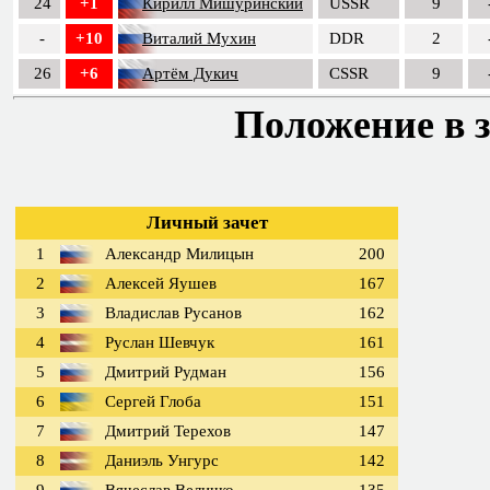
24
+1
Кирилл Мишуринский
USSR
9
-
+10
Виталий Мухин
DDR
2
26
+6
Артём Дукич
CSSR
9
Положение в з
Личный зачет
1
Александр Милицын
200
2
Алексей Яушев
167
3
Владислав Русанов
162
4
Руслан Шевчук
161
5
Дмитрий Рудман
156
6
Сергей Глоба
151
7
Дмитрий Терехов
147
8
Даниэль Унгурс
142