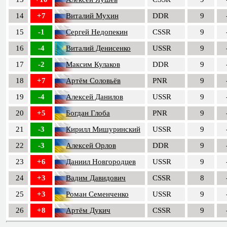
14
+7
Виталий Мухин
DDR
9
15
-1
Сергей Недопекин
CSSR
9
16
-4
Виталий Денисенко
USSR
9
17
-2
Максим Кулаков
DDR
9
18
+7
Артём Соловьёв
PNR
9
19
-4
Алексей Данилов
USSR
9
20
+5
Богдан Глоба
PNR
9
21
-3
Кирилл Мишуринский
USSR
9
22
-3
Алексей Орлов
DDR
9
23
+6
Даниил Новгородцев
USSR
9
24
+3
Вадим Давидович
CSSR
8
25
+3
Роман Семенченко
USSR
9
26
+8
Артём Дукич
CSSR
9