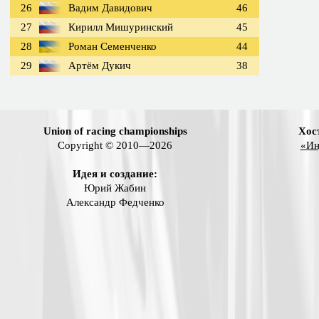
26
Вадим Давидович
46
27
Кирилл Мишуринский
45
28
Роман Семенченко
44
29
Артём Дукич
38
Union of racing championships
Хос
Copyright © 2010—2026
«Ин
Идея и создание:
Юрий Жабин
Александр Федченко