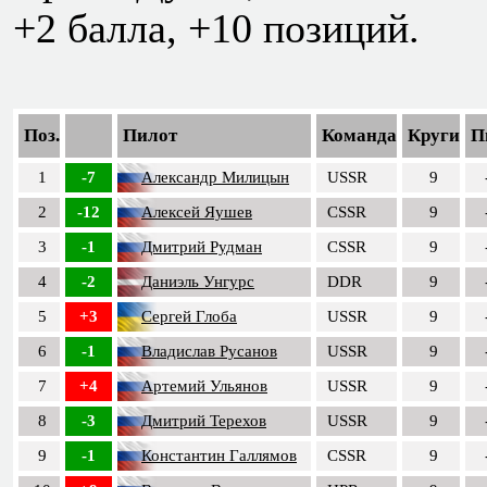
+2 балла, +10 позиций.
Поз.
Пилот
Команда
Круги
П
1
-7
Александр Милицын
USSR
9
2
-12
Алексей Яушев
CSSR
9
3
-1
Дмитрий Рудман
CSSR
9
4
-2
Даниэль Унгурс
DDR
9
5
+3
Сергей Глоба
USSR
9
6
-1
Владислав Русанов
USSR
9
7
+4
Артемий Ульянов
USSR
9
8
-3
Дмитрий Терехов
USSR
9
9
-1
Константин Галлямов
CSSR
9