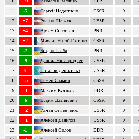
10
+9
Вячеслав Величко
HPR
9
11
-5
Сергей Недопекин
CSSR
9
12
+7
Руслан Шевчук
USSR
9
13
+4
Артём Соловьёв
PNR
9
14
+2
Михаил Натэй-Голенко
CSSR
9
15
-7
Богдан Глоба
PNR
9
16
-9
Даниил Новгородцев
USSR
9
17
0
Виталий Денисенко
USSR
9
18
+5
Семён Салмин
CSSR
9
19
+1
Максим Кулаков
DDR
9
20
-6
Вадим Давидович
CSSR
9
21
+2
Роман Семенченко
USSR
9
22
+1
Алексей Данилов
USSR
9
23
-1
Алексей Орлов
DDR
9