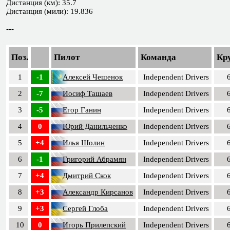
Дистанция (км): 35.7
Дистанция (мили): 19.836
---
Поз.
Пилот
Команда
Кр
1
-1
Алексей Чешенок
Independent Drivers
2
-7
Иосиф Ташаев
Independent Drivers
3
-5
Егор Ганин
Independent Drivers
4
0
Юрий Данильченко
Independent Drivers
5
+4
Илья Шолин
Independent Drivers
6
-1
Григорий Абрамян
Independent Drivers
7
+4
Дмитрий Скок
Independent Drivers
8
+3
Александр Кирсанов
Independent Drivers
9
+3
Сергей Глоба
Independent Drivers
10
0
Игорь Прилепский
Independent Drivers