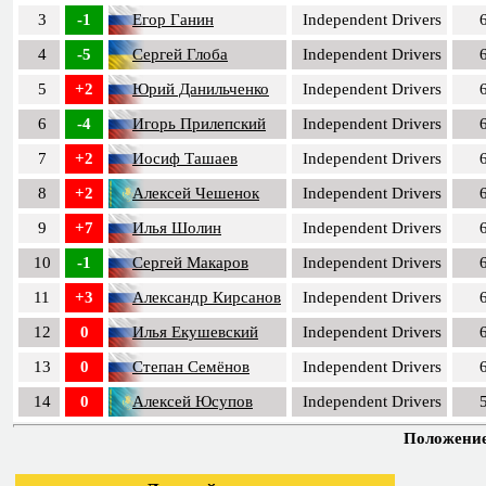
3
-1
Егор Ганин
Independent Drivers
4
-5
Сергей Глоба
Independent Drivers
5
+2
Юрий Данильченко
Independent Drivers
6
-4
Игорь Прилепский
Independent Drivers
7
+2
Иосиф Ташаев
Independent Drivers
8
+2
Алексей Чешенок
Independent Drivers
9
+7
Илья Шолин
Independent Drivers
10
-1
Сергей Макаров
Independent Drivers
11
+3
Александр Кирсанов
Independent Drivers
12
0
Илья Екушевский
Independent Drivers
13
0
Степан Семёнов
Independent Drivers
14
0
Алексей Юсупов
Independent Drivers
Положение 