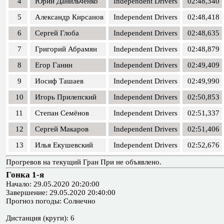
4
Юрий Данильченко
Independent Drivers
02:48,340
5
Александр Кирсанов
Independent Drivers
02:48,418
6
Сергей Глоба
Independent Drivers
02:48,635
7
Григорий Абрамян
Independent Drivers
02:48,879
8
Егор Ганин
Independent Drivers
02:49,409
9
Иосиф Ташаев
Independent Drivers
02:49,990
10
Игорь Прилепский
Independent Drivers
02:50,853
11
Степан Семёнов
Independent Drivers
02:51,337
12
Сергей Макаров
Independent Drivers
02:51,406
13
Илья Екушевский
Independent Drivers
02:52,676
Прогревов на текущий Гран При не объявлено.
Гонка 1-я
Начало: 29.05.2020 20:20:00
Завершение: 29.05.2020 20:40:00
Прогноз погоды: Солнечно
Дистанция (круги): 6