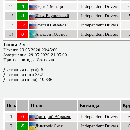
11
-1
Сергей Макаров
Independent Drivers
12
-1
Илья Екушевский
Independent Drivers
13
+2
Степан Семёнов
Independent Drivers
14
0
Алексей Юсупов
Independent Drivers
Гонка 2-я
Начало: 29.05.2020 20:45:00
Завершение: 29.05.2020 21:05:00
Прогноз погоды: Солнечно
Дистанция (круги): 6
Дистанция (км): 35.7
Дистанция (мили): 19.836
---
Поз.
Пилот
Команда
Кр
1
0
Григорий Абрамян
Independent Drivers
2
-5
Дмитрий Скок
Independent Drivers