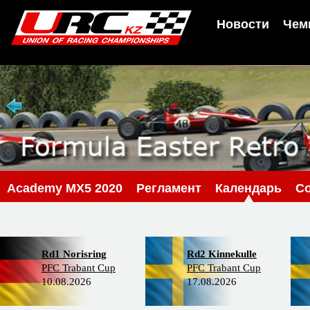
Новости
Чем
Academy MX5 2020
Регламент
Календарь
С
Rd1 Norisring
Rd2 Kinnekulle
PFC Trabant Cup
PFC Trabant Cup
10.08.2026
17.08.2026