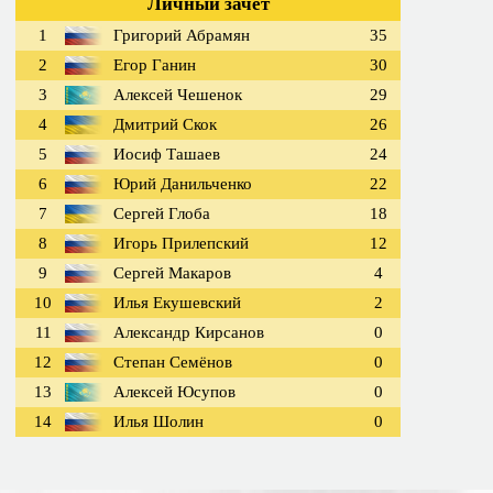
Личный зачет
1
Григорий Абрамян
35
2
Егор Ганин
30
3
Алексей Чешенок
29
4
Дмитрий Скок
26
5
Иосиф Ташаев
24
6
Юрий Данильченко
22
7
Сергей Глоба
18
8
Игорь Прилепский
12
9
Сергей Макаров
4
10
Илья Екушевский
2
11
Александр Кирсанов
0
12
Степан Семёнов
0
13
Алексей Юсупов
0
14
Илья Шолин
0