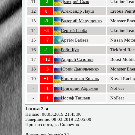
11
-2
Дмитрий Скок
Ukraine Tea
12
0
Александр Лауш
Erebus Penri
13
-3
Валерий Марущенко
Monster Ene
14
+3
Сергей Глоба
Ukraine Tea
15
+7
Артём Бабаев
Nissan Motor
16
-1
Роби Кул
Tickford Rac
17
+12
Андрей Сазонов
Boost Mobil
18
+3
Юрий Данильченко
Monster Ene
19
+1
Константин Коваль
Koval Racin
-
+1
Григорий Абрамян
NoFear
-
+1
Иосиф Ташаев
NoFear
Гонка 2-я
Начало: 08.03.2019 21:45:00
Завершение: 08.03.2019 22:05:00
Прогноз погоды: Солнечно
Дистанция (круги): 32