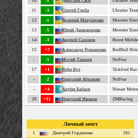
10
-1
Дмитрий Скок
Ukraine Tea
11
-3
Сергей Глоба
Ukraine Tea
12
-1
Валерий Марущенко
Monster Ene
13
-5
Юрий Данильченко
Monster Ene
14
-3
Андрей Сазонов
Boost Mobil
15
+7
Александр Романенко
RedBull Hol
-
-5
Иосиф Ташаев
NoFear
17
+1
Роби Кул
Tickford Rac
-
-2
Григорий Абрамян
NoFear
-
+4
Артём Бабаев
Nissan Motor
20
+11
Григорий Иванов
ZMRacing
Личный зачет
1
Дмитрий Гордиенко
181