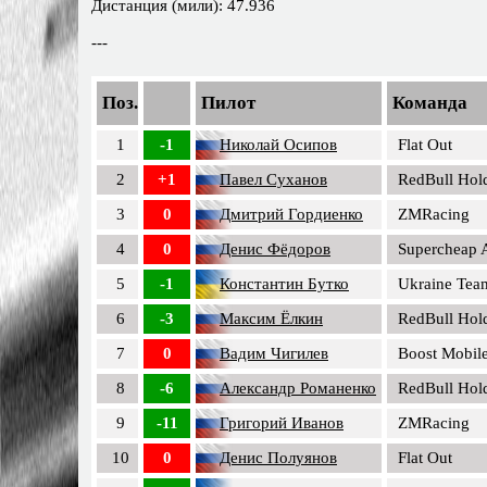
Дистанция (мили): 47.936
---
Поз.
Пилот
Команда
1
-1
Николай Осипов
Flat Out
2
+1
Павел Суханов
RedBull Hol
3
0
Дмитрий Гордиенко
ZMRacing
4
0
Денис Фёдоров
Supercheap 
5
-1
Константин Бутко
Ukraine Tea
6
-3
Максим Ёлкин
RedBull Hol
7
0
Вадим Чигилев
Boost Mobil
8
-6
Александр Романенко
RedBull Hol
9
-11
Григорий Иванов
ZMRacing
10
0
Денис Полуянов
Flat Out