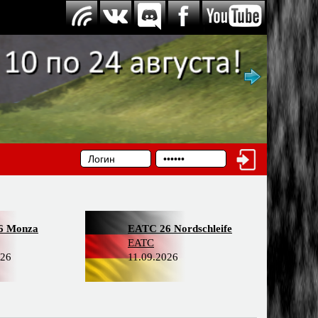
6 Monza
EATC 26 Nordschleife
EATC
026
11.09.2026