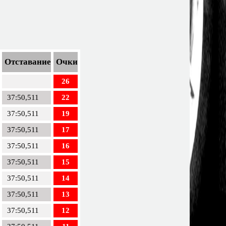
Отставание
Очки
26
37:50,511
22
37:50,511
19
37:50,511
17
37:50,511
16
37:50,511
15
37:50,511
14
37:50,511
13
37:50,511
12