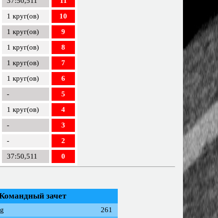
37:50,511
11
1 круг(ов)
10
1 круг(ов)
9
1 круг(ов)
8
1 круг(ов)
7
1 круг(ов)
6
-
5
1 круг(ов)
4
-
3
-
2
37:50,511
0
Командный зачет
g
261