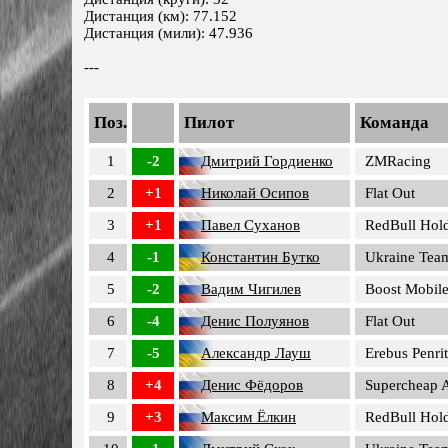
Дистанция (км): 77.152
Дистанция (мили): 47.936
---
Поз.
Пилот
Команда
1
-2
Дмитрий Гордиенко
ZMRacing
2
+1
Николай Осипов
Flat Out
3
+1
Павел Суханов
RedBull Hol
4
-1
Константин Бутко
Ukraine Tea
5
-2
Вадим Чигилев
Boost Mobil
6
-4
Денис Полуянов
Flat Out
7
-5
Александр Лауш
Erebus Penri
8
+4
Денис Фёдоров
Supercheap 
9
+3
Максим Ёлкин
RedBull Hol