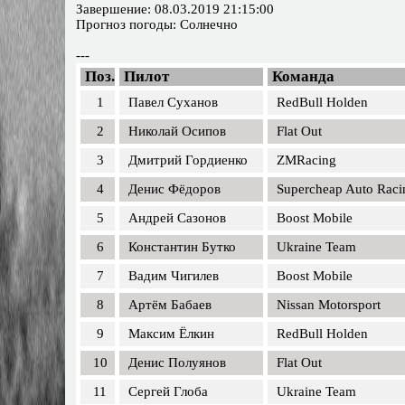
Завершение: 08.03.2019 21:15:00
Прогноз погоды: Солнечно
---
Поз.
Пилот
Команда
1
Павел Суханов
RedBull Holden
2
Николай Осипов
Flat Out
3
Дмитрий Гордиенко
ZMRacing
4
Денис Фёдоров
Supercheap Auto Raci
5
Андрей Сазонов
Boost Mobile
6
Константин Бутко
Ukraine Team
7
Вадим Чигилев
Boost Mobile
8
Артём Бабаев
Nissan Motorsport
9
Максим Ёлкин
RedBull Holden
10
Денис Полуянов
Flat Out
11
Сергей Глоба
Ukraine Team