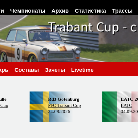
ти
Чемпионаты
Архив
Статистика
Трассы
арь
Составы
Зачеты
Livetime
lle
Rd3 Gotenburg
EATC 2
 Cup
PFC Trabant Cup
EATC
24.08.2026
04.09.2