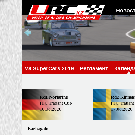
Новос
V8 SuperCars 2019
Регламент
Календ
Rd1 Norisring
Rd2 Kinneku
PFC Trabant Cup
PFC Trabant
10.08.2026
17.08.2026
Barbagalo