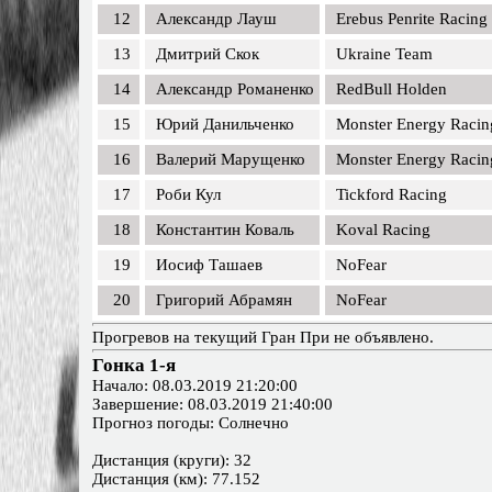
12
Александр Лауш
Erebus Penrite Racing
13
Дмитрий Скок
Ukraine Team
14
Александр Романенко
RedBull Holden
15
Юрий Данильченко
Monster Energy Racin
16
Валерий Марущенко
Monster Energy Racin
17
Роби Кул
Tickford Racing
18
Константин Коваль
Koval Racing
19
Иосиф Ташаев
NoFear
20
Григорий Абрамян
NoFear
Прогревов на текущий Гран При не объявлено.
Гонка 1-я
Начало: 08.03.2019 21:20:00
Завершение: 08.03.2019 21:40:00
Прогноз погоды: Солнечно
Дистанция (круги): 32
Дистанция (км): 77.152