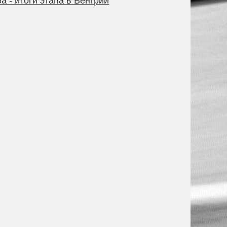
6a - итоги этапа в Венгрии