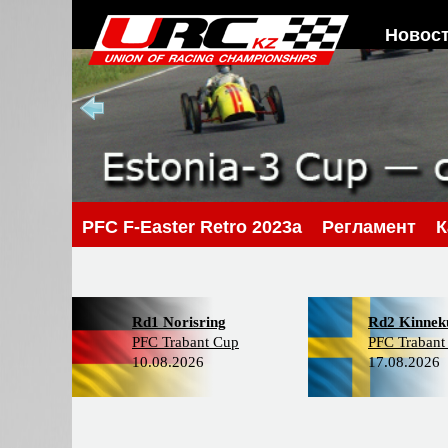
Новос
PFС F-Easter Retro 2023a
Регламент
К
Rd1 Norisring
Rd2 Kinneku
PFC Trabant Cup
PFC Trabant
10.08.2026
17.08.2026