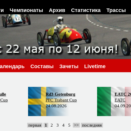
ти
Чемпионаты
Архив
Статистика
Трассы
алендарь
Составы
Зачеты
Livetime
lle
Rd3 Gotenburg
EATC 2
 Cup
PFC Trabant Cup
EATC
24.08.2026
04.09.2
первая
1
2
3
4
5
>>
последняя