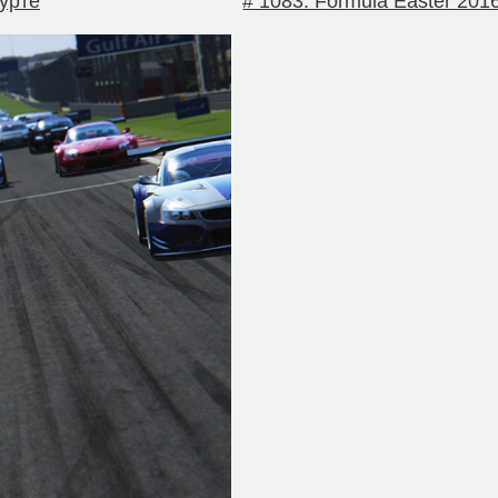
вурте
# 1083. Formula Easter 201