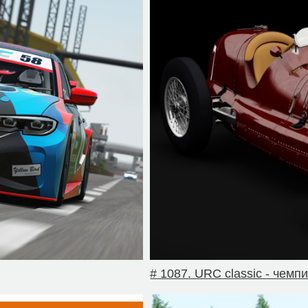
# 1087. URC classic - чемп