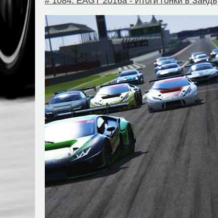
# 1084. EAGT 2016a - Итоги гонки в Занд